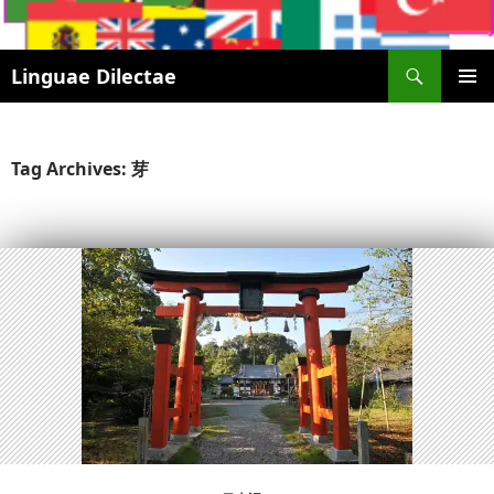
Search
Linguae Dilectae
SKIP
PRIMAR
TO
MENU
CONTENT
Tag Archives: 芽