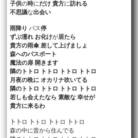
子供
の
時
に
だけ
貴方
に
訪れる
不思議
な
出会い
雨降り
バス
停
ずぶ濡れ
お化け
が
居たら
貴方
の
雨傘
差して
上げましょ
森へのパスポート
魔法
の
扉
開きます
隣
のトトロ トトロ トトロ トトロ
月夜
の
晩
に オカリナ
吹いてる
隣
のトトロ トトロ トトロ トトロ
若しも
会えた
なら
素敵
な
幸せ
が
貴方
に来るわ
卜卜ロ 卜トロ 卜トロ 卜トロ
森の中に昔から住んでる