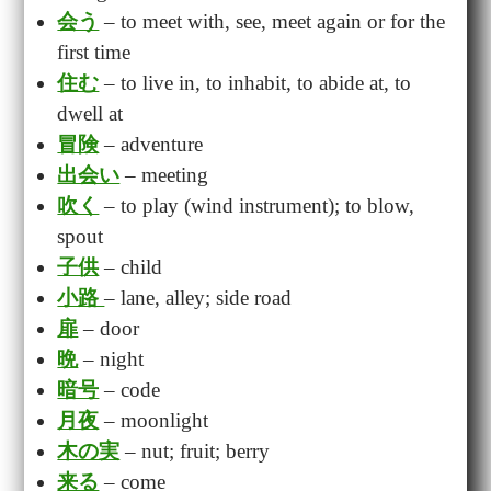
会う
– to meet with, see, meet again or for the
first time
住む
– to live in, to inhabit, to abide at, to
dwell at
冒険
– adventure
出会い
– meeting
吹く
– to play (wind instrument); to blow,
spout
子供
– child
小路
– lane, alley; side road
扉
– door
晩
– night
暗号
– code
月夜
– moonlight
木の実
– nut; fruit; berry
来る
– come