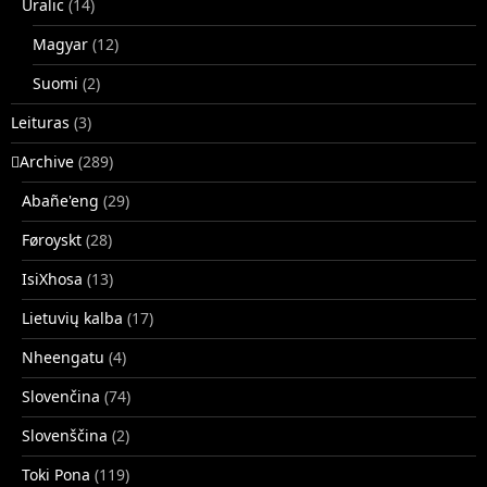
Uralic
(14)
Magyar
(12)
Suomi
(2)
Leituras
(3)
􏿽Archive
(289)
Abañe'eng
(29)
Føroyskt
(28)
IsiXhosa
(13)
Lietuvių kalba
(17)
Nheengatu
(4)
Slovenčina
(74)
Slovenščina
(2)
Toki Pona
(119)