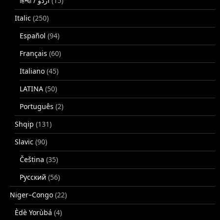
(15)
Italic
(250)
Español
(94)
Français
(60)
Italiano
(45)
LATINA
(50)
Português
(2)
Shqip
(131)
Slavic
(90)
Čeština
(35)
Русский
(56)
Niger–Congo
(22)
Èdè Yorùbá
(4)