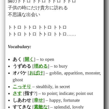
隣のトトロ トトロ トトロ トトロ
子供の時にだけ貴方に訪れる
不思議な出会い
トトロ トトロ トトロ トトロ
トトロ トトロ 卜トロ トトロ……
Vocabulary:
あく
[
開く
] – to open
うずめる
[
埋める
] – to bury
オバケ
[
おばけ
] – goblin, apparition, monster,
ghost
こっそり
– stealthily, in secret
さす
[
指す
?] – to point; indicate; point out
しあわせ
[
幸せ
] – happy, fortunate
すてきな
[
素敵な
] – splendid, lovely