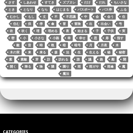
r
nk
pp
さす
しあわせ
すてき
ズブヌレ
だけ
だれ
ちいさな
とき
となり
なら
はじまる
パスポート
バス停
ふる
むかし
もし
丈
不
不思議
中
会
会う
住
住む
供
停
傘
冒
冒険
出
出会い
号
吹
吹く
埋
埋める
夜
始まる
子
子供
実
密
小
小さな
小路
幸
幸せ
思
扉
指す
敵
昔
時
晩
暗
暗号
月
月夜
木
木の実
来
来る
森
法
生
生える
秘
秘密
素
素敵
芽
訪
訪れる
誰
議
路
鄰
開
開く
降る
険
隣
隣り
雨
雨ガサ
雨傘
魔
魔法
CATEGORIES