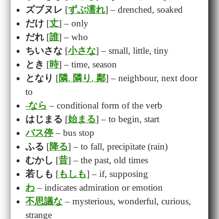
ズブヌレ
[
ずぶ濡れ
] – drenched, soaked
だけ
[
丈
] – only
だれ
[
誰
] – who
ちいさな
[
小さな
] – small, little, tiny
とき
[
時
] – time, season
となり
[
隣
,
隣り
,
鄰
] – neighbour, next door
to
-なら
– conditional form of the verb
はじまる
[
始まる
] – to begin, start
バス停
– bus stop
ふる
[
降る
] – to fall, precipitate (rain)
むかし
[
昔
] – the past, old times
若しも
[
もしも
] – if, supposing
わ
– indicates admiration or emotion
不思議な
– mysterious, wonderful, curious,
strange