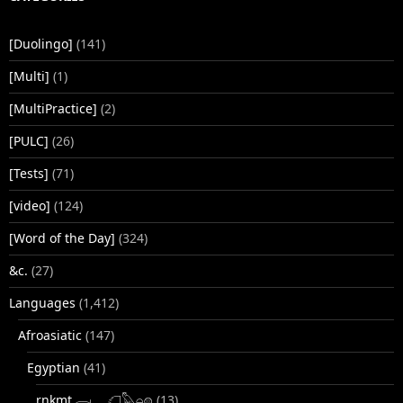
[Duolingo]
(141)
[Multi]
(1)
[MultiPractice]
(2)
[PULC]
(26)
[Tests]
(71)
[video]
(124)
[Word of the Day]
(324)
&c.
(27)
Languages
(1,412)
Afroasiatic
(147)
Egyptian
(41)
rnkmt.𓂋𓏺𓈖𓆎𓅓𓏏𓊖
(13)