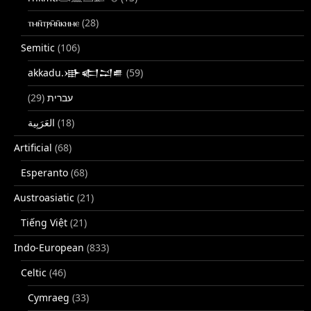
ⲧⲙⲛ̄ⲧⲣⲙ̄ⲛ̄ⲕⲏⲙⲉ
(28)
Semitic
(106)
akkadu.𒀝𒅗𒁺𒌑
(59)
(29)
עברית
(18)
Artificial
(68)
Esperanto
(68)
Austroasiatic
(21)
Tiếng Việt
(21)
Indo-European
(833)
Celtic
(46)
Cymraeg
(33)