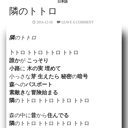
日本語
隣のトトロ
2014-12-18
LEAVE A COMMENT
隣
のトトロ
卜トロ トトロ トトロ トトロ
誰か
が
こっそり
小路
に
木の実
埋めて
小っさな
芽
生えたら
秘密
の
暗号
森
への
パスポート
素敵き
な
冒険
始まる
隣
のトトロ トトロ トトロ トトロ
森の中に
昔
から
住んでる
隣
のトトロ トトロ トトロ トトロ