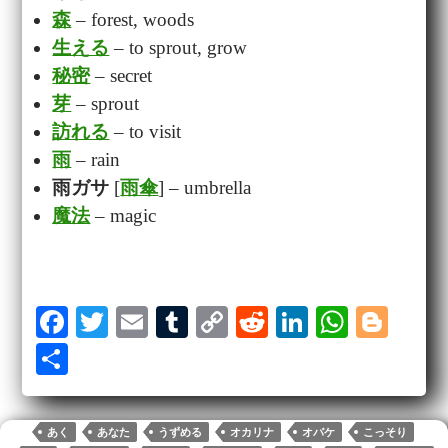
森
– forest, woods
生える
– to sprout, grow
秘密
– secret
芽
– sprout
訪れる
– to visit
雨
– rain
雨ガサ
[
雨傘
] – umbrella
魔法
– magic
Fa
T
E
T
C
R
Li
W
Bl
ce
wi
m
u
op
ed
nk
ha
og
S
bo
tte
ail
m
y
di
ed
ts
ge
ha
ok
r
bl
Li
t
In
A
r
re
あく
あなた
うずめる
オカリナ
オバケ
こっそり