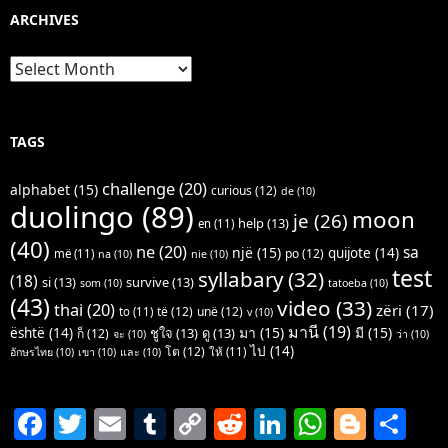
ARCHIVES
Archives
TAGS
challenge
(20)
alphabet
(15)
curious
(12)
de
(10)
duolingo
(89)
moon
je
(26)
help
(13)
en
(11)
(40)
ne
(20)
sa
një
(15)
quijote
(14)
po
(12)
më
(11)
na
(10)
nie
(10)
test
syllabary
(32)
(18)
si
(13)
survive
(13)
som
(10)
tatoeba
(10)
(43)
video
(33)
thai
(20)
zëri
(17)
të
(12)
unë
(12)
to
(11)
v
(10)
มานี
(19)
มา
(15)
มี
(15)
është
(14)
ชูใจ
(13)
ดู
(13)
ก็
(12)
จะ
(10)
ว่า
(10)
ไป
(14)
โต
(12)
ให้
(11)
อักษรไทย
(10)
เขา
(10)
และ
(10)
F
T
E
T
C
R
Li
W
Bl
S