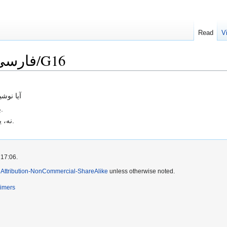
Read
V
Language Checklist/فارسی/G16
آیا نوش
بله، همه چیز به وفور وجود دارد.
نه، یکی باید از فروشگاه آبجو بیاورد.
 17:06.
Attribution-NonCommercial-ShareAlike
unless otherwise noted.
aimers