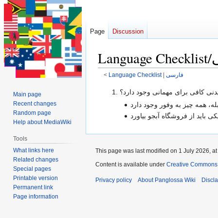
Page
Discussion
<
Language Checklist
‎ |
فارسی
Jump
Jump
یدنی کافی برای مهمانی وجود دارد؟
Main page
to
to
Recent changes
navigation
search
Random page
Help about MediaWiki
Tools
What links here
This page was last modified on 1 July 2026, at
Related changes
Content is available under
Creative Commons 
Special pages
Printable version
Privacy policy
About Panglossa Wiki
Discl
Permanent link
Page information