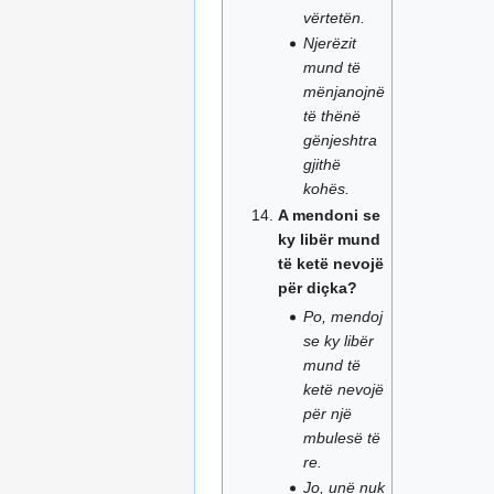
vërtetën.
Njerëzit
mund të
mënjanojnë
të thënë
gënjeshtra
gjithë
kohës.
A mendoni se
ky libër mund
të ketë nevojë
për diçka?
Po, mendoj
se ky libër
mund të
ketë nevojë
për një
mbulesë të
re.
Jo, unë nuk