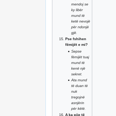
mendoj se
ky libër
mund të
ketë nevojë
për ndonjë
gjë.
Pse fshihen
fëmijët e mi?
Sepse
fëmijët tuaj
mund të
kenë një
sekret.
Ata mund
të duan të
nuk
tregojnë
asnjërin
për këtë.
A ka pije të