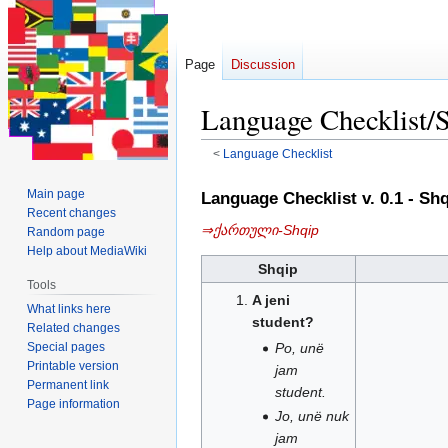
Page
Discussion
Language Checklis
<
Language Checklist
Jump
Jump
Main page
Language Checklist v. 0.1 - 
to
to
Recent changes
⇒ქართული-Shqip
navigation
search
Random page
Help about MediaWiki
Shqip
Tools
A jeni
What links here
student?
Related changes
Special pages
Po, unë
Printable version
jam
Permanent link
student.
Page information
Jo, unë nuk
jam