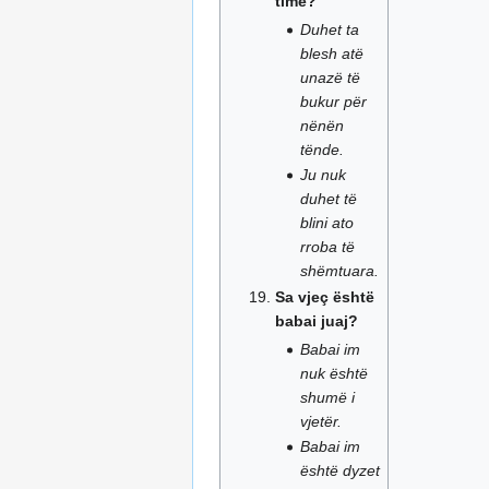
time?
Duhet ta
blesh atë
unazë të
bukur për
nënën
tënde.
Ju nuk
duhet të
blini ato
rroba të
shëmtuara.
Sa vjeç është
babai juaj?
Babai im
nuk është
shumë i
vjetër.
Babai im
është dyzet