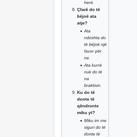
herë.
Çfarë do të
bëjnë ata
atje?
Ata
ndoshta do
të bëjnë një
favor për
ne.
Ata kurrë
nuk do të
na
braktisin.
Ku do të
donte të
qëndronte
miku yt?
Miku im me
siguri do të
donte të