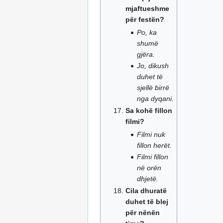
mjaftueshme
për festën?
Po, ka
shumë
gjëra.
Jo, dikush
duhet të
sjellë birrë
nga dyqani.
Sa kohë fillon
filmi?
Filmi nuk
fillon herët.
Filmi fillon
në orën
dhjetë.
Cila dhuratë
duhet të blej
për nënën