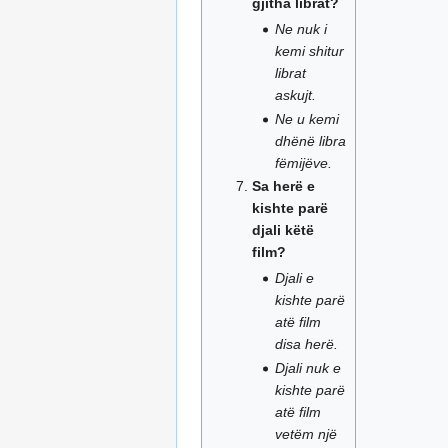
gjitha librat?
Ne nuk i
kemi shitur
librat
askujt.
Ne u kemi
dhënë libra
fëmijëve.
Sa herë e
kishte parë
djali këtë
film?
Djali e
kishte parë
atë film
disa herë.
Djali nuk e
kishte parë
atë film
vetëm një