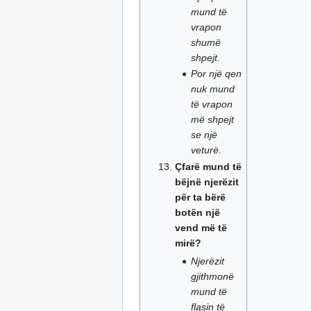
mund të
vrapon
shumë
shpejt.
Por një qen
nuk mund
të vrapon
më shpejt
se një
veturë.
Çfarë mund të
bëjnë njerëzit
për ta bërë
botën një
vend më të
mirë?
Njerëzit
gjithmonë
mund të
flasin të