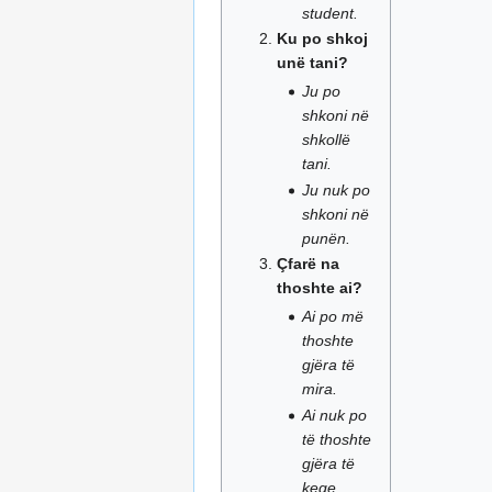
student.
Ku po shkoj
unë tani?
Ju po
shkoni në
shkollë
tani.
Ju nuk po
shkoni në
punën.
Çfarë na
thoshte ai?
Ai po më
thoshte
gjëra të
mira.
Ai nuk po
të thoshte
gjëra të
keqe.