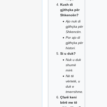
Kush di
gjithçka për
Shkencën?
Ajo nuk di
gjithçka për
Shkencën.
Por ajo di
gjithçka për
histori.
Si u duk?
Nuk u duk
shumë
mirë.
Në të
vërtetë, u
duk e
tmerrshme.
Çfarë keni
bërë me të