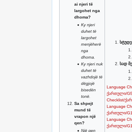
ai njeri të
largohet nga
dhoma?
Ky njeri
duhet të
largohet
სტუდე
menjëherë
nga
dhoma.
სად მ
Ky njeri nuk
duhet të
vazhdojë të
dëgjojë
Language Ch
bisedën
ქართული/G
tonë.
Checklist/ქ
Sa shpejt
Language Ch
mund të
ქართული/G
vrapon një
Language Ch
qen?
ქართული/G
Një qen