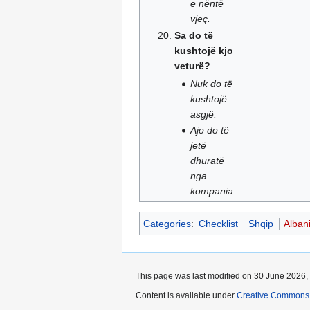
e nëntë
vjeç.
Sa do të
kushtojë kjo
veturë?
Nuk do të
kushtojë
asgjë.
Ajo do të
jetë
dhuratë
nga
kompania.
Categories
:
Checklist
Shqip
Alban
This page was last modified on 30 June 2026, 
Content is available under
Creative Commons 