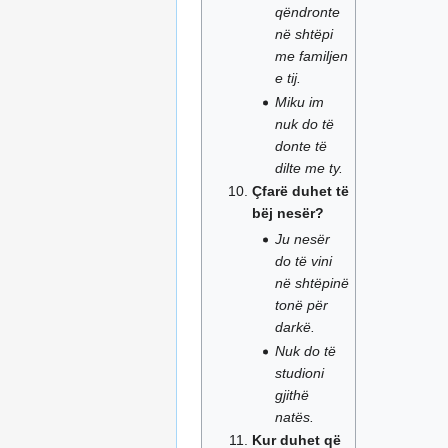
qëndronte
në shtëpi
me familjen
e tij.
Miku im
nuk do të
donte të
dilte me ty.
Çfarë duhet të
bëj nesër?
Ju nesër
do të vini
në shtëpinë
tonë për
darkë.
Nuk do të
studioni
gjithë
natës.
Kur duhet që