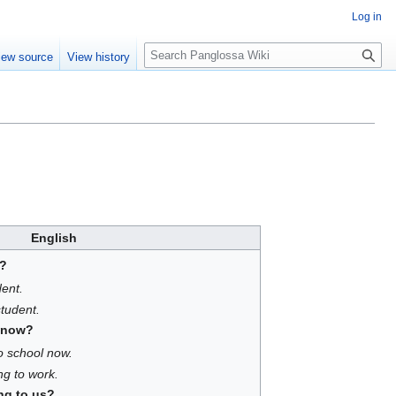
Log in
Search
iew source
View history
English
t?
dent.
student.
g now?
o school now.
ng to work.
ng to us?