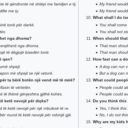
te të qëndronte në shtëpi me familjen e tij.
My friend would 
ilte me ty.
My friend would
What shall I do t
pinë tonë për darkë.
You shall come 
tës.
You shall not st
gohet nga dhoma?
When should that
 menjëherë nga dhoma.
That man shoul
ojë të dëgjojë bisedën tonë.
That man should
jë qen?
How fast can a d
umë shpejt.
A dog can run ve
apon më shpejt se një veturë.
But a dog can no
 për ta bërë botën një vend më të mirë?
What could people
lasin të vërtetën.
People could al
ë të thënë gënjeshtra gjithë kohës.
People could avoi
të ketë nevojë për diçka?
Do you think thi
 të ketë nevojë për një mbulesë të re.
Yes, I think th
ibër mund të ketë nevojë për ndonjë gjë.
No, I do not th
Why are my kids 