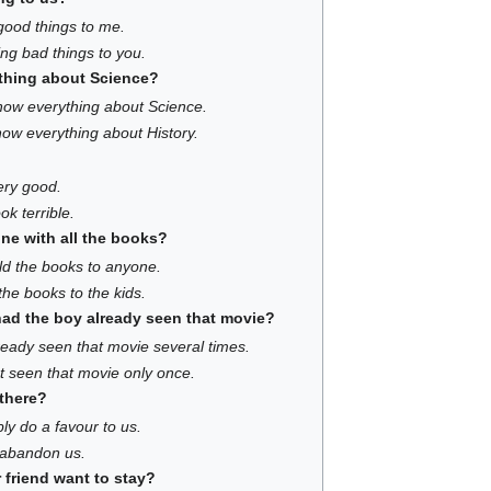
good things to me.
ng bad things to you.
hing about Science?
now everything about Science.
ow everything about History.
very good.
ook terrible.
ne with all the books?
d the books to anyone.
he books to the kids.
ad the boy already seen that movie?
eady seen that movie several times.
 seen that movie only once.
 there?
ly do a favour to us.
 abandon us.
friend want to stay?