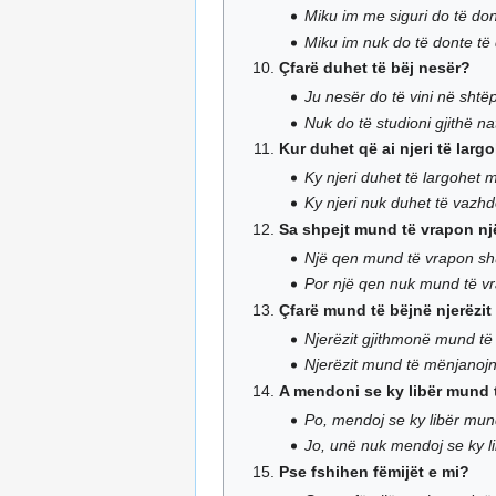
Miku im me siguri do të don
Miku im nuk do të donte të d
Çfarë duhet të bëj nesër?
Ju nesër do të vini në shtë
Nuk do të studioni gjithë na
Kur duhet që ai njeri të lar
Ky njeri duhet të largohet
Ky njeri nuk duhet të vazhd
Sa shpejt mund të vrapon n
Një qen mund të vrapon sh
Por një qen nuk mund të vr
Çfarë mund të bëjnë njerëzit
Njerëzit gjithmonë mund të f
Njerëzit mund të mënjanojn
A mendoni se ky libër mund 
Po, mendoj se ky libër mund
Jo, unë nuk mendoj se ky l
Pse fshihen fëmijët e mi?