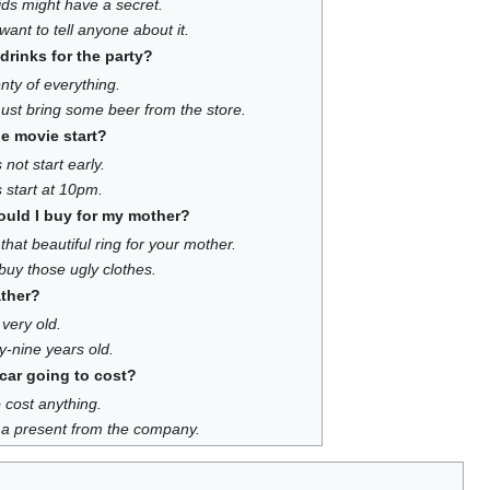
ds might have a secret.
ant to tell anyone about it.
drinks for the party?
enty of everything.
st bring some beer from the store.
e movie start?
not start early.
 start at 10pm.
ould I buy for my mother?
hat beautiful ring for your mother.
buy those ugly clothes.
ather?
 very old.
ty-nine years old.
car going to cost?
o cost anything.
be a present from the company.