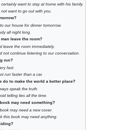
certainly want to stay at home with his family.
 not want to go out with you.
omorrow?
to our house for dinner tomorrow.
udy all night long.
 man leave the room?
d leave the room immediately.
 not continue listening to our conversation.
og run?
ry fast.
t run faster than a car.
 do to make the world a better place?
ways speak the truth.
d telling lies all the time.
s book may need something?
is book may need a new cover.
ink this book may need anything.
hiding?