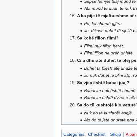
Sepse fëmijët tuaj mund të 
Ata mund të duan të nuk tre
A ka pije të mjaftueshme për
Po, ka shumë gjëra.
Jo, dikush duhet të sjellë b
Sa kohë fillon filmi?
Filmi nuk fillon herët.
Filmi fillon në orën dhjetë.
Cila dhuratë duhet të blej p
Duhet ta blesh atë unazë t
Ju nuk duhet të blini ato r
Sa vjeç është babai juaj?
Babai im nuk është shumë i 
Babai im është dyzet e nënt
Sa do të kushtojë kjo veturë
Nuk do të kushtojë asgjë.
Ajo do të jetë dhuratë nga
Categories
:
Checklist
Shqip
Alban