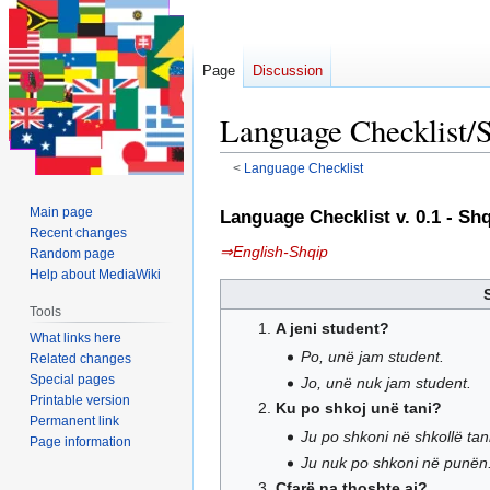
Page
Discussion
Language Checklist/
<
Language Checklist
Jump
Jump
Main page
Language Checklist v. 0.1 - Sh
to
to
Recent changes
⇒English-Shqip
navigation
search
Random page
Help about MediaWiki
Tools
A jeni student?
What links here
Po, unë jam student.
Related changes
Special pages
Jo, unë nuk jam student.
Printable version
Ku po shkoj unë tani?
Permanent link
Ju po shkoni në shkollë tani
Page information
Ju nuk po shkoni në punën
Çfarë na thoshte ai?