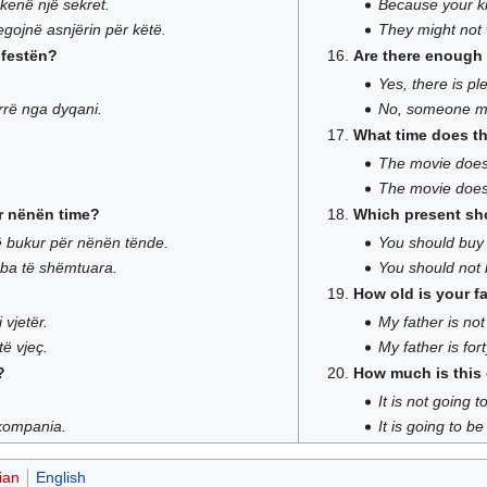
kenë një sekret.
Because your ki
gojnë asnjërin për këtë.
They might not w
 festën?
Are there enough 
Yes, there is pl
irrë nga dyqani.
No, someone mu
What time does th
The movie does 
The movie does
ër nënën time?
Which present sh
ë bukur për nënën tënde.
You should buy t
roba të shëmtuara.
You should not 
How old is your f
vjetër.
My father is not
ë vjeç.
My father is for
?
How much is this 
It is not going t
 kompania.
It is going to 
ian
English