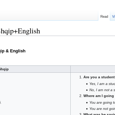
Read
V
Shqip+English
qip & English
Shqip
Are you a studen
Yes, I am a stu
No, I am not a 
Where am I goin
.
You are going t
.
You are not goi
What was he sayi