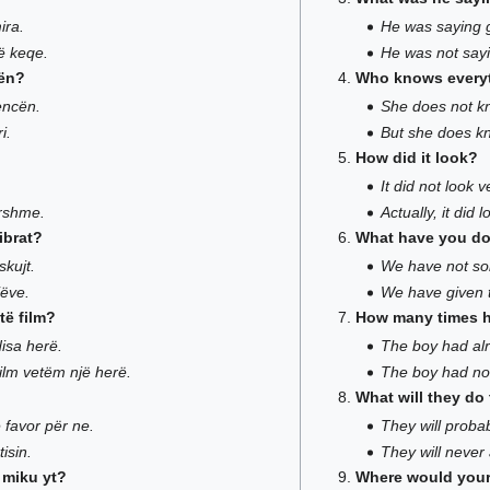
ira.
He was saying 
të keqe.
He was not sayi
cën?
Who knows everyt
encën.
She does not k
i.
But she does kn
How did it look?
It did not look 
rrshme.
Actually, it did l
librat?
What have you do
skujt.
We have not sol
jëve.
We have given t
të film?
How many times h
disa herë.
The boy had alr
film vetëm një herë.
The boy had not
What will they do
 favor për ne.
They will probab
isin.
They will never
 miku yt?
Where would your 