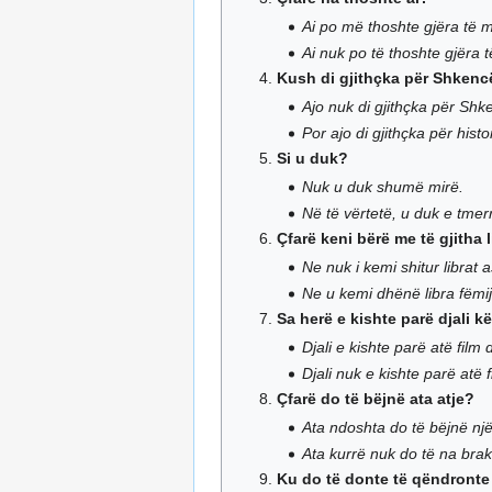
Ai po më thoshte gjëra të m
Ai nuk po të thoshte gjëra 
Kush di gjithçka për Shken
Ajo nuk di gjithçka për Shk
Por ajo di gjithçka për histor
Si u duk?
Nuk u duk shumë mirë.
Në të vërtetë, u duk e tme
Çfarë keni bërë me të gjitha 
Ne nuk i kemi shitur librat a
Ne u kemi dhënë libra fëmi
Sa herë e kishte parë djali kë
Djali e kishte parë atë film 
Djali nuk e kishte parë atë 
Çfarë do të bëjnë ata atje?
Ata ndoshta do të bëjnë një
Ata kurrë nuk do të na brakt
Ku do të donte të qëndronte