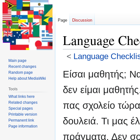
Page
Discussion
Language Che
<
Language Checklis
Main page
Recent changes
Jump
Jump
Είσαι μαθητής; Να
Random page
to
to
Help about MediaWiki
navigation
search
δεν είμαι μαθητή
Tools
What links here
πας σχολείο τώρα
Related changes
Special pages
Printable version
δουλειά. Τι μας έ
Permanent link
Page information
πράγματα. Δεν σο