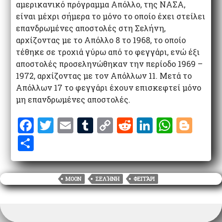
αμερικανικό πρόγραμμα Απόλλο, της ΝΑΣΑ,
είναι μέχρι σήμερα το μόνο το οποίο έχει στείλει
επανδρωμένες αποστολές στη Σελήνη,
αρχίζοντας με το Απόλλο 8 το 1968, το οποίο
τέθηκε σε τροχιά γύρω από το φεγγάρι, ενώ έξι
αποστολές προσεληνώθηκαν την περίοδο 1969 –
1972, αρχίζοντας με τον Απόλλων 11. Μετά το
Απόλλων 17 το φεγγάρι έχουν επισκεφτεί μόνο
μη επανδρωμένες αποστολές.
F
T
E
T
C
R
Li
W
Bl
a
w
m
u
o
e
n
h
o
S
ce
it
ai
m
p
d
k
at
g
h
b
te
l
bl
y
di
e
s
g
ar
MOON
ΣΕΛΉΝΗ
ΦΕΓΓΆΡΙ
o
r
r
Li
t
dI
A
er
e
o
n
n
p
k
k
p