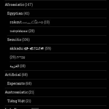
Afroasiatic
(147)
Egyptian
(41)
rnkmt.𓂋𓏺𓈖𓆎𓅓𓏏𓊖
(13)
ⲧⲙⲛ̄ⲧⲣⲙ̄ⲛ̄ⲕⲏⲙⲉ
(28)
Semitic
(106)
akkadu.𒀝𒅗𒁺𒌑
(59)
(29)
עברית
(18)
Artificial
(68)
Esperanto
(68)
Austroasiatic
(21)
Tiếng Việt
(21)