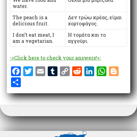
water.
The peach is a
Δεν τρώω κρέας, είμαι
delicious fruit.
χορτοφάγος.
I don’t eat meat, I
Η τομάτα και το
am a vegetarian.
αγγούρι.
->Click here to check your answers!<-
F
T
E
T
C
R
Li
W
Bl
a
w
m
u
o
e
n
h
o
S
ce
it
ai
m
p
d
k
at
g
h
b
te
l
bl
y
di
e
s
g
ar
o
r
r
Li
t
dI
A
er
e
o
n
n
p
k
k
p