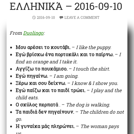
ΕΛΛΗΝΙΚΆ – 2016-09-10
2016-09-10
LEAVE A COMMENT
From
Duolingo
:
Μου αρέσει το κουτάβι.
–
I like the puppy.
Εγώ βρίσκω ένα πορτοκάλι και το παίρνω.
–
I
find an orange and I take it.
Αγγίζω το πουκάμισο.
–
I touch the shirt.
Εγώ πηγαίνω.
–
I am going.
Ξέρω και σου δείχνω.
–
I know & I show you.
Εγώ παίζω και το παιδί τρώει.
–
I play and the
child eats.
Ο σκύλος περπατά
. –
The dog is walking.
Τα παιδιά δεν πηγαίνουν.
–
The children do not
go.
Η γυναίκα μάς πληρώνει.
–
The woman pays
us.