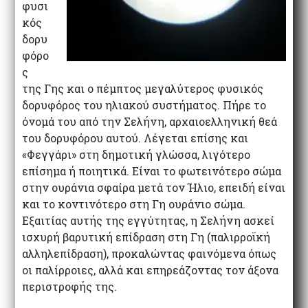
φυσι
κός
δορυ
φόρο
ς
της Γης και ο πέμπτος μεγαλύτερος φυσικός
δορυφόρος του ηλιακού συστήματος. Πήρε το
όνομά του από την Σελήνη, αρχαιοελληνική θεά
του δορυφόρου αυτού. Λέγεται επίσης και
«Φεγγάρι» στη δημοτική γλώσσα, λιγότερο
επίσημα ή ποιητικά. Είναι το φωτεινότερο σώμα
στην ουράνια σφαίρα μετά τον Ήλιο, επειδή είναι
και το κοντινότερο στη Γη ουράνιο σώμα.
Εξαιτίας αυτής της εγγύτητας, η Σελήνη ασκεί
ισχυρή βαρυτική επίδραση στη Γη (παλιρροϊκή
αλληλεπίδραση), προκαλώντας φαινόμενα όπως
οι παλίρροιες, αλλά και επηρεάζοντας τον άξονα
περιστροφής της.