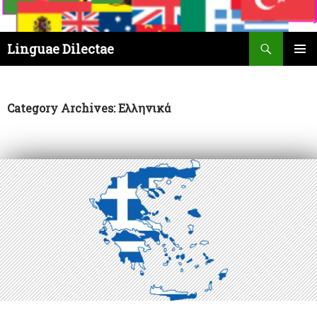
Search
Linguae Dilectae
SKIP
PRIMAR
TO
MENU
CONTENT
Category Archives: Ελληνικά