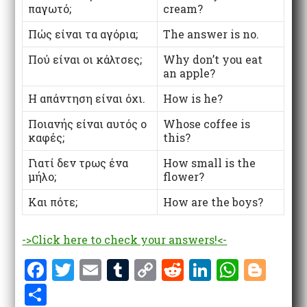
παγωτό;
cream?
Πώς είναι τα αγόρια;
The answer is no.
Πού είναι οι κάλτσες;
Why don’t you eat
an apple?
Η απάντηση είναι όχι.
How is he?
Ποιανής είναι αυτός ο
Whose coffee is
καφές;
this?
Γιατί δεν τρως ένα
How small is the
μήλο;
flower?
Και πότε;
How are the boys?
->Click here to check your answers!<-
F
T
E
T
C
R
Li
W
Bl
a
w
m
u
o
e
n
h
o
S