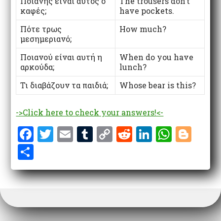
Ποιανής είναι αυτός ο
The trousers don’t
καφές;
have pockets.
Πότε τρως
How much?
μεσημεριανό;
Ποιανού είναι αυτή η
When do you have
αρκούδα;
lunch?
Τι διαβάζουν τα παιδιά;
Whose bear is this?
->Click here to check your answers!<-
F
T
E
T
C
R
Li
W
Bl
a
w
m
u
o
e
n
h
o
S
ce
it
ai
m
p
d
k
at
g
h
b
te
l
bl
y
di
e
s
g
ar
o
r
r
Li
t
dI
A
er
e
o
n
n
p