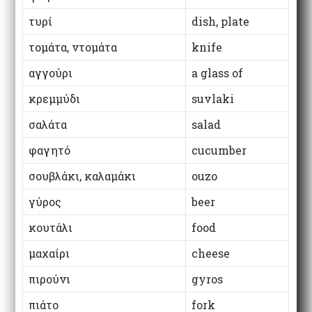
τυρί
dish, plate
τομάτα, ντομάτα
knife
αγγούρι
a glass of
κρεμμύδι
suvlaki
σαλάτα
salad
φαγητό
cucumber
σουβλάκι, καλαμάκι
ouzo
γύρος
beer
κουτάλι
food
μαχαίρι
cheese
πιρούνι
gyros
πιάτο
fork