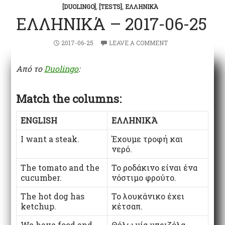
[DUOLINGO]
,
[TESTS]
,
ΕΛΛΗΝΙΚΆ
ΕΛΛΗΝΙΚΆ – 2017-06-25
2017-06-25
LEAVE A COMMENT
Από το
Duolingo
:
Match the columns:
ENGLISH
ΕΛΛΗΝΙΚΆ
I want a steak.
Έχουμε τροφή και
νερό.
The tomato and the
Το ροδάκινο είναι ένα
cucumber.
νόστιμο φρούτο.
The hot dog has
Το λουκάνικο έχει
ketchup.
κέτσαπ.
We have food and
Θέλω μία μπριζόλα.