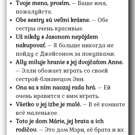
Tvoje meno, prosím.
– Ваше имя,
пожалуйста.
Obe sestry sú veľmi krásne.
– Обе
сестры очень красивые.
Už nikdy s Jasonom nepôjdem
nakupovať.
– Я больше никогда не
пойду с Джейсоном за покупками.
Ally miluje hranie s jej dvojčaťom Anne.
– Элли обожает играть со своей
сестрой-близнецом Энн.
Ona sa s ním naozaj rada hrá.
– Ей
очень нравится с ним играть.
Všetko v jej izbe je malé.
– В её комнате
всё маленькое.
Toto je dom Márie, jej brata a ich
rodičov.
– Это дом Мэри, её брата и их