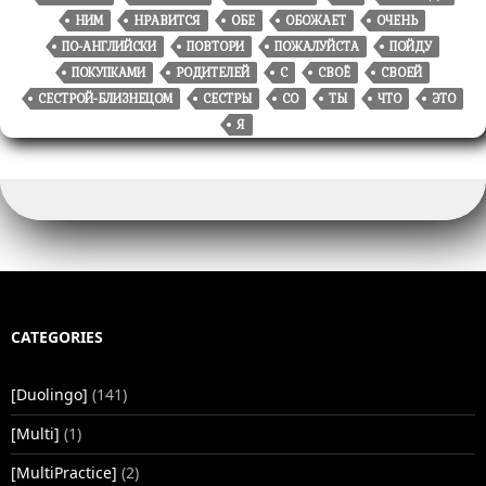
НИМ
НРАВИТСЯ
ОБЕ
ОБОЖАЕТ
ОЧЕНЬ
ПО-АНГЛИЙСКИ
ПОВТОРИ
ПОЖАЛУЙСТА
ПОЙДУ
ПОКУПКАМИ
РОДИТЕЛЕЙ
С
СВОЁ
СВОЕЙ
СЕСТРОЙ-БЛИЗНЕЦОМ
СЕСТРЫ
СО
ТЫ
ЧТО
ЭТО
Я
CATEGORIES
[Duolingo]
(141)
[Multi]
(1)
[MultiPractice]
(2)