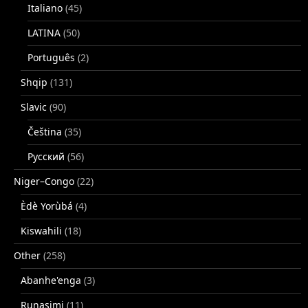
Italiano
(45)
LATINA
(50)
Português
(2)
Shqip
(131)
Slavic
(90)
Čeština
(35)
Русский
(56)
Niger–Congo
(22)
Èdè Yorùbá
(4)
Kiswahili
(18)
Other
(258)
Abanhe'enga
(3)
Runasimi
(11)