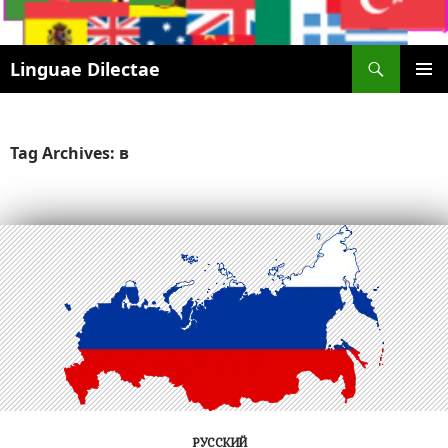
Search
Linguae Dilectae
SKIP
PRIMAR
TO
MENU
CONTENT
Tag Archives: в
РУССКИЙ