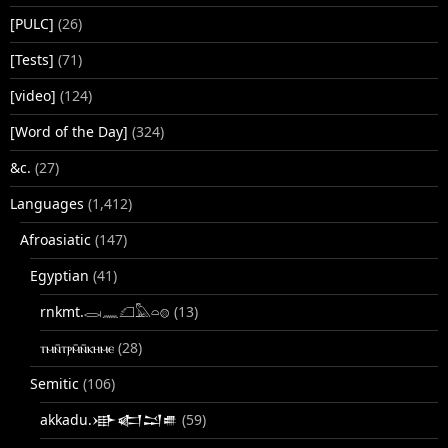
[PULC]
(26)
[Tests]
(71)
[video]
(124)
[Word of the Day]
(324)
&c.
(27)
Languages
(1,412)
Afroasiatic
(147)
Egyptian
(41)
rnkmt.𓂋𓏺𓈖𓆎𓅓𓏏𓊖
(13)
ⲧⲙⲛ̄ⲧⲣⲙ̄ⲛ̄ⲕⲏⲙⲉ
(28)
Semitic
(106)
akkadu.𒀝𒅗𒁺𒌑
(59)