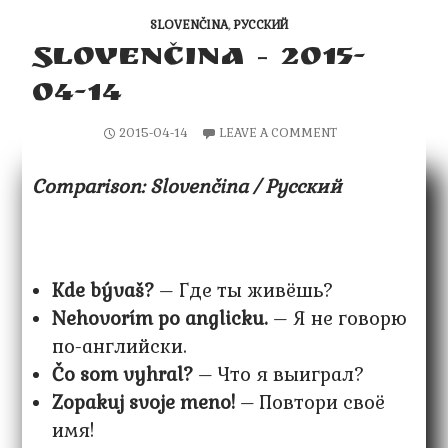
SLOVENČINA
,
РУССКИЙ
SLOVENČINA – 2015-
04-14
2015-04-14
LEAVE A COMMENT
Comparison: Slovenčina / Русский
Kde bývaš?
– Где ты живёшь?
Nehovorím po anglicku.
– Я не говорю
по-английски.
Čo som vyhral?
– Что я выиграл?
Zopakuj svoje meno!
– Повтори своё
имя!