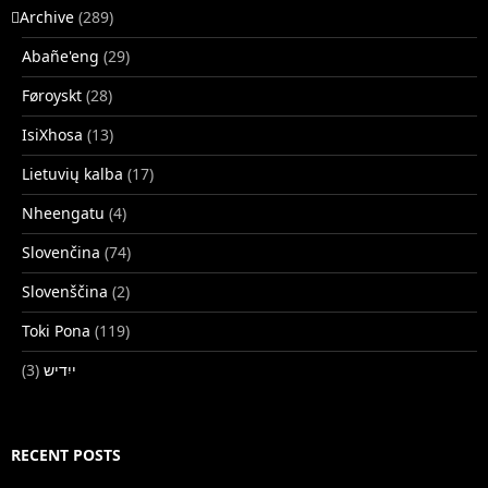
􏿽Archive
(289)
Abañe'eng
(29)
Føroyskt
(28)
IsiXhosa
(13)
Lietuvių kalba
(17)
Nheengatu
(4)
Slovenčina
(74)
Slovenščina
(2)
Toki Pona
(119)
(3)
ייִדיש
RECENT POSTS