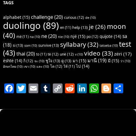
TAGS
challenge
(20)
alphabet
(15)
curious
(12)
de
(10)
duolingo
(89)
moon
je
(26)
help
(13)
en
(11)
(40)
ne
(20)
sa
një
(15)
quijote
(14)
po
(12)
më
(11)
na
(10)
nie
(10)
test
syllabary
(32)
(18)
si
(13)
survive
(13)
som
(10)
tatoeba
(10)
(43)
video
(33)
thai
(20)
zëri
(17)
të
(12)
unë
(12)
to
(11)
v
(10)
มานี
(19)
มา
(15)
มี
(15)
është
(14)
ชูใจ
(13)
ดู
(13)
ก็
(12)
จะ
(10)
ว่า
(10)
ไป
(14)
โต
(12)
ให้
(11)
อักษรไทย
(10)
เขา
(10)
และ
(10)
F
T
E
T
C
R
Li
W
Bl
S
a
w
m
u
o
e
n
h
o
h
c
itt
ai
m
p
d
k
at
g
ar
e
er
l
bl
y
di
e
s
g
e
b
r
Li
t
dI
A
er