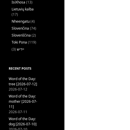
IsiXhosa
(13)
Lietuvių kalba
(17)
Nheengatu
(4)
Slovenčina
(74)
Slovenščina
(2)
Toki Pona
(119)
(3)
ייִדיש
RECENT POSTS
Word of the Day:
tree [2026-07-12]
2026-07-12
Word of the Day:
mother [2026-07-
11]
2026-07-11
Word of the Day:
dog [2026-07-10]
2026-07-10