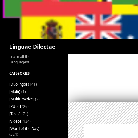
Search
Linguae Dilectae
Learn all the
Languages!
CATEGORIES
[Duolingo]
(141)
[Multi]
(1)
[MultiPractice]
(2)
[PULC]
(26)
[Tests]
(71)
[video]
(124)
[Word of the Day]
(324)