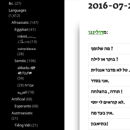
&c.
(27)
Languages
(1,412)
Afroasiatic
(147)
Egyptian
(41)
דולינגו
מ
:
rnkmt.𓂋𓏺𓈖
𓆎𓅓𓏏𓊖
(13)
מה שלומךְ ?
ⲧⲙⲛ̄ⲧⲣⲙ̄ⲛ̄ⲕⲏⲙⲉ
(28)
בוקר או לילה ?
Semitic
(106)
akkadu.𒀝
טל לא מדבר אנגלית .
𒅗𒁺𒌑
(59)
אני בסדר.
(29)
עברית
תודה , בהצלחה !
(18)
Artificial
(68)
לא קוראים לי יוסי.
Esperanto
(68)
אין בעד מה
.
Austroasiatic
(21)
בתיאבון!
Tiếng Việt
(21)