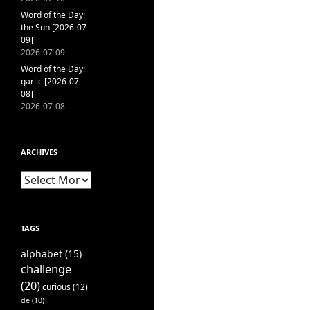
Word of the Day:
the Sun [2026-07-
09]
2026-07-09
Word of the Day:
garlic [2026-07-
08]
2026-07-08
ARCHIVES
Archives
TAGS
alphabet
(15)
challenge
(20)
curious
(12)
de
(10)