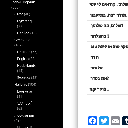
Indo-European
(833)
Celtic
(46)
תודה רבה, בתיאבון.
Cymraeg
שלום, מה שלומך?
(33)
Gaeilge
(13)
בהצלחה !
Germanic
(167)
Deutsch
(77)
תדה
English
(33)
Nederlands
סליחה
(14)
Svenska
(43)
את בסדר?
Hellenic
(104)
בוקר יפֶה .
Ελληνικά
(41)
Ἑλληνική
(63)
Indo-Iranian
F
T
E
(48)
(8)
فارسی