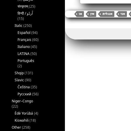
a
w
संस्कृतम्
(25)
c
it
a
אני
אנגלית
אין
או
e
te
l
(15)
Italic
(250)
b
r
Español
(94)
o
Français
(60)
o
Italiano
(45)
LATINA
(50)
k
Português
(2)
Shqip
(131)
Slavic
(90)
Čeština
(35)
Русский
(56)
Niger–Congo
(22)
Èdè Yorùbá
(4)
Kiswahili
(18)
Other
(258)