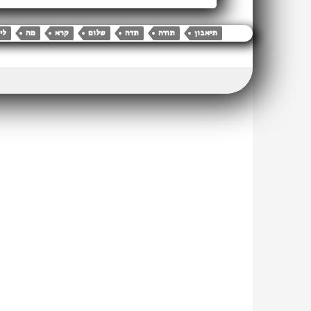
תיאבון
תודה
תדה
שלום
קרא
מה
לי