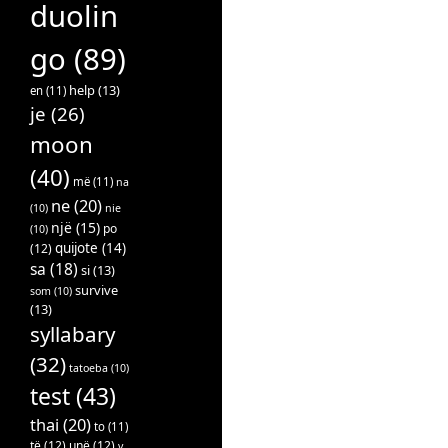
duolin
go
(89)
help
(13)
en
(11)
je
(26)
moon
(40)
më
(11)
na
ne
(20)
(10)
nie
një
(15)
po
(10)
quijote
(14)
(12)
sa
(18)
si
(13)
survive
som
(10)
(13)
syllabary
(32)
tatoeba
(10)
test
(43)
thai
(20)
to
(11)
të
(12)
unë
(12)
v