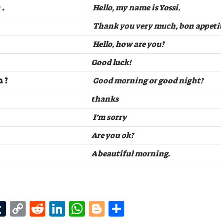
שלום , קוראים לי יוסי .
Hello, my name is Yossi.
Thank you very much, bon appeti
Hello, how are you?
Good luck!
בוקר טוב או לילה טוב ?
Good morning or good night?
thanks
I’m sorry
Are you ok?
A beautiful morning.
T
C
R
Li
W
B
S