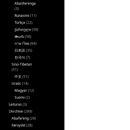
Abanhe'enga
(3)
Runasimi
(11)
Türkçe
(22)
ქართული
(59)
తెలుగు
(58)
ภาษาไทย
(64)
日本語
(35)
한국어
(7)
Sino-Tibetan
(51)
中文
(51)
Uralic
(14)
Magyar
(12)
Suomi
(2)
Leituras
(3)
􏿽Archive
(289)
Abañe'eng
(29)
Føroyskt
(28)