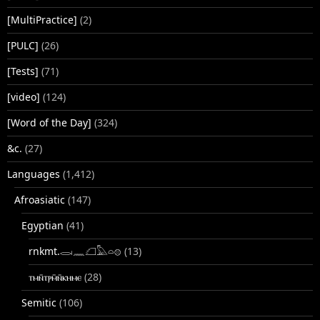
[MultiPractice]
(2)
[PULC]
(26)
[Tests]
(71)
[video]
(124)
[Word of the Day]
(324)
&c.
(27)
Languages
(1,412)
Afroasiatic
(147)
Egyptian
(41)
rnkmt.𓂋𓏺𓈖𓆎𓅓𓏏𓊖
(13)
ⲧⲙⲛ̄ⲧⲣⲙ̄ⲛ̄ⲕⲏⲙⲉ
(28)
Semitic
(106)