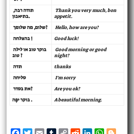
תודה רבה,
Thank you very much, bon
בתיאבון.
appetit.
שלום, מה שלומך?
Hello, how are you?
בהצלחה !
Good luck!
בוקר טוב או לילה
Good morning or good
טוב ?
night?
תדה
thanks
סליחה
I’m sorry
את בסדר?
Are you ok?
בוקר יפֶה .
A beautiful morning.
F
T
E
T
C
R
Li
W
B