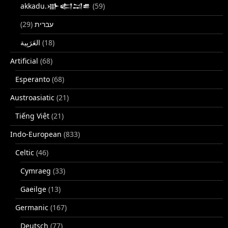
akkadu.𒀝𒅗𒁺𒌑
(59)
(29)
עברית
(18)
Artificial
(68)
Esperanto
(68)
Austroasiatic
(21)
Tiếng Việt
(21)
Indo-European
(833)
Celtic
(46)
Cymraeg
(33)
Gaeilge
(13)
Germanic
(167)
Deutsch
(77)