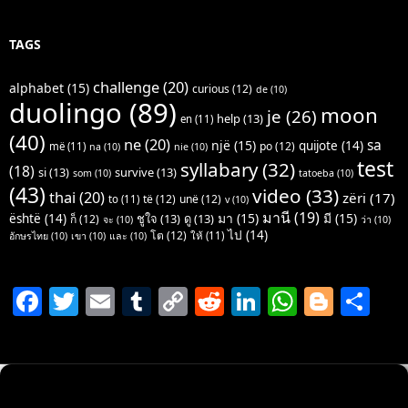
TAGS
challenge
(20)
alphabet
(15)
curious
(12)
de
(10)
duolingo
(89)
moon
je
(26)
help
(13)
en
(11)
(40)
ne
(20)
sa
një
(15)
quijote
(14)
po
(12)
më
(11)
na
(10)
nie
(10)
test
syllabary
(32)
(18)
si
(13)
survive
(13)
som
(10)
tatoeba
(10)
(43)
video
(33)
thai
(20)
zëri
(17)
të
(12)
unë
(12)
to
(11)
v
(10)
มานี
(19)
มา
(15)
มี
(15)
është
(14)
ชูใจ
(13)
ดู
(13)
ก็
(12)
จะ
(10)
ว่า
(10)
ไป
(14)
โต
(12)
ให้
(11)
อักษรไทย
(10)
เขา
(10)
และ
(10)
F
T
E
T
C
R
Li
W
Bl
S
a
w
m
u
o
e
n
h
o
h
c
itt
ai
m
p
d
k
at
g
ar
e
er
l
bl
y
di
e
s
g
e