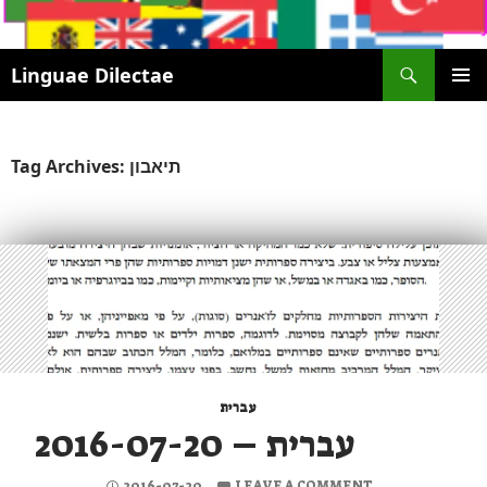
Search
Linguae Dilectae
SKIP
PRIMAR
TO
MENU
CONTENT
Tag Archives: תיאבון
עברית
עברית – 2016-07-20
2016-07-20
LEAVE A COMMENT