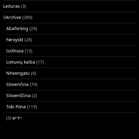
Leituras
(3)
􏿽Archive
(289)
Abañe'eng
(29)
Føroyskt
(28)
IsiXhosa
(13)
Lietuvių kalba
(17)
Nheengatu
(4)
Slovenčina
(74)
Slovenščina
(2)
Toki Pona
(119)
(3)
ייִדיש