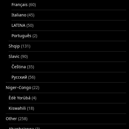
Français
(60)
Italiano
(45)
LATINA
(50)
Português
(2)
Shqip
(131)
Slavic
(90)
Čeština
(35)
Русский
(56)
Niger–Congo
(22)
Èdè Yorùbá
(4)
Kiswahili
(18)
Other
(258)
Abanhe'enga
(3)