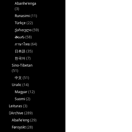
Abanhe'enga
(3)
Runasimi
(11)
Türkçe
(22)
ქართული
(59)
తెలుగు
(58)
ภาษาไทย
(64)
日本語
(35)
한국어
(7)
Sino-Tibetan
(51)
中文
(51)
Uralic
(14)
Magyar
(12)
Suomi
(2)
Leituras
(3)
􏿽Archive
(289)
Abañe'eng
(29)
Føroyskt
(28)