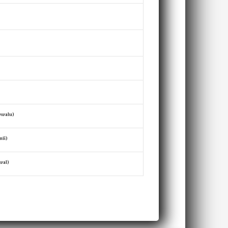
awwalu)
niī)
wal)