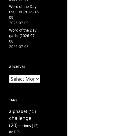
Word of the Day:
the Sun [2026-07-
09]
2026-07-09
Word of the Day:
garlic [2026-07-
08]
2026-07-08
ARCHIVES
Archives
TAGS
alphabet
(15)
challenge
(20)
curious
(12)
de
(10)