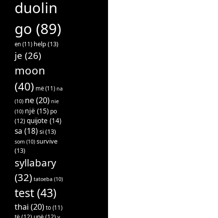
duolin
go
(89)
help
(13)
en
(11)
je
(26)
moon
(40)
më
(11)
na
ne
(20)
(10)
nie
një
(15)
po
(10)
quijote
(14)
(12)
sa
(18)
si
(13)
survive
som
(10)
(13)
syllabary
(32)
tatoeba
(10)
test
(43)
thai
(20)
to
(11)
të
(12)
unë
(12)
v