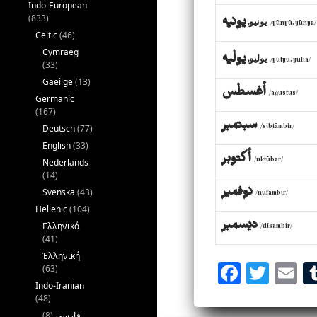
Indo-European
(833)
يونيو
يونيه
,
/yūnyū, yūnya/
Celtic
(46)
Cymraeg
يوليو
يوليه
,
/yūlyū, yūlia/
(33)
Gaeilge
(13)
أغسطس
/aġustus/
Germanic
(167)
سبتمبر
Deutsch
(77)
/sibtāmbir/
English
(33)
أكتوبر
Nederlands
/uktūbar/
(14)
نوفمبر
Svenska
(43)
/nūfambir/
Hellenic
(104)
ديسمبر
Ελληνικά
/dīsambir/
(41)
Ἑλληνική
Fa
Tw
E
(63)
Indo-Iranian
ce
itt
m
(48)
(8)
فارسی