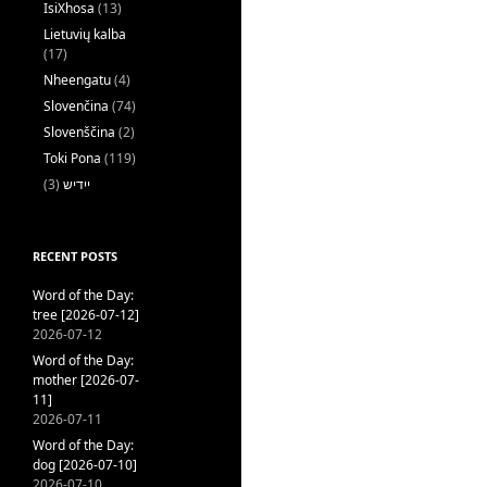
IsiXhosa
(13)
Lietuvių kalba
(17)
Nheengatu
(4)
Slovenčina
(74)
Slovenščina
(2)
Toki Pona
(119)
(3)
ייִדיש
RECENT POSTS
Word of the Day:
tree [2026-07-12]
2026-07-12
Word of the Day:
mother [2026-07-
11]
2026-07-11
Word of the Day:
dog [2026-07-10]
2026-07-10