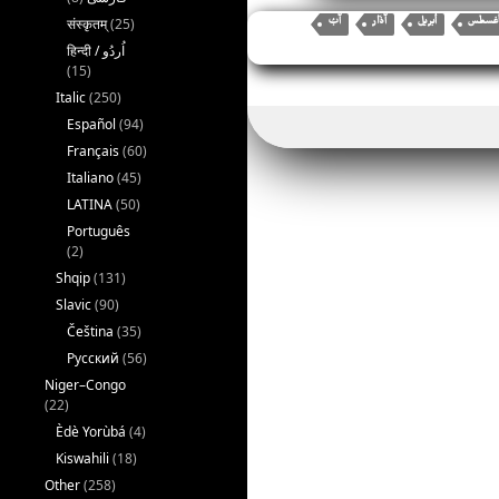
bo
er
il
संस्कृतम्
(25)
غسطس
أبريل
ok
(15)
Italic
(250)
Español
(94)
Français
(60)
Italiano
(45)
LATINA
(50)
Português
(2)
Shqip
(131)
Slavic
(90)
Čeština
(35)
Русский
(56)
Niger–Congo
(22)
Èdè Yorùbá
(4)
Kiswahili
(18)
Other
(258)