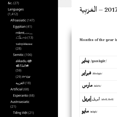
&c.
(27)
Languages
العَرَبِية‎ 
(1,412)
Afroasiatic
(147)
Egyptian
(41)
rnkmt.𓂋𓏺𓈖
𓆎𓅓𓏏𓊖
(13)
Months of the year 
ⲧⲙⲛ̄ⲧⲣⲙ̄ⲛ̄ⲕⲏⲙⲉ
(28)
Semitic
(106)
akkadu.𒀝
يناير
/yanāyir/
𒅗𒁺𒌑
(59)
فبراير
/fibrāyir/
(29)
עברית
(18)
مارس
/māris/
Artificial
(68)
Esperanto
(68)
أبريل
إبريل
,
/abrīl, ibrīl/
Austroasiatic
(21)
مايو
Tiếng Việt
(21)
/māyū/