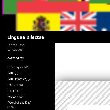
Search
Linguae Dilectae
Learn all the
Languages!
CATEGORIES
[Duolingo]
(141)
[Multi]
(1)
[MultiPractice]
(2)
[PULC]
(26)
[Tests]
(71)
[video]
(124)
[Word of the Day]
(324)