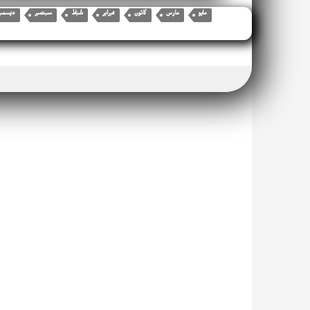
مايو
مارس
كَانُون
فبراير
سبتمبر
ديسمب