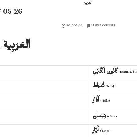
– 2017-05-26
2017-05-26
LEAVE A COMMENT
العَرَبِية‎
in
(kānūn aṯ-ṯān
(šubāṭ)
آذَار‎
(ʾāḏār)
نِيسَان‎
(nīsān)
أَيَّار‎
(ʾayyār)