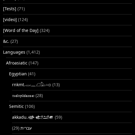
[Tests]
(71)
[video]
(124)
[Word of the Day]
(324)
&c.
(27)
Languages
(1,412)
Afroasiatic
(147)
Egyptian
(41)
rnkmt.𓂋𓏺𓈖𓆎𓅓𓏏𓊖
(13)
ⲧⲙⲛ̄ⲧⲣⲙ̄ⲛ̄ⲕⲏⲙⲉ
(28)
Semitic
(106)
akkadu.𒀝𒅗𒁺𒌑
(59)
(29)
עברית