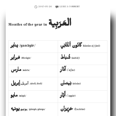
2017-05-26
LEAVE A COMMENT
العَرَبِية‎
Months of the year in
يناير
/yanāyir/
(kānūn aṯ-ṯānī)
فبراير
/fibrāyir/
(šubāṭ)
آذَار‎
مارس
/māris/
(ʾāḏār)
نِيسَان‎
أبريل
إبريل
,
/abrīl, ibrīl/
(nīsān)
أَيَّار‎
مايو
/māyū/
(ʾayyār)
يونيو
يونيه
,
/yūnyū, yūnya/
(ḥazīrān)