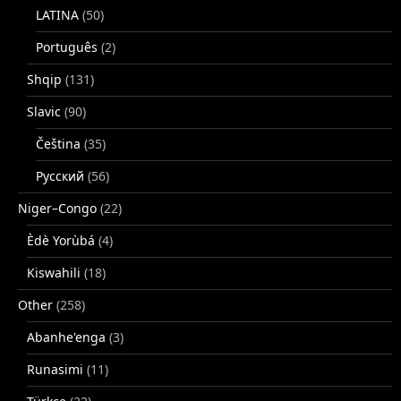
LATINA
(50)
Português
(2)
Shqip
(131)
Slavic
(90)
Čeština
(35)
Русский
(56)
Niger–Congo
(22)
Èdè Yorùbá
(4)
Kiswahili
(18)
Other
(258)
Abanhe'enga
(3)
Runasimi
(11)