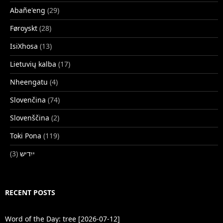
Abañe'eng
(29)
Føroyskt
(28)
IsiXhosa
(13)
Lietuvių kalba
(17)
Nheengatu
(4)
Slovenčina
(74)
Slovenščina
(2)
Toki Pona
(119)
(3)
ייִדיש
RECENT POSTS
Word of the Day: tree [2026-07-12]