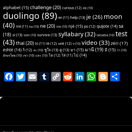
challenge
(20)
alphabet
(15)
curious
(12)
de
(10)
duolingo
(89)
moon
je
(26)
help
(13)
en
(11)
(40)
ne
(20)
sa
një
(15)
quijote
(14)
po
(12)
më
(11)
na
(10)
nie
(10)
test
syllabary
(32)
(18)
si
(13)
survive
(13)
som
(10)
tatoeba
(10)
(43)
video
(33)
thai
(20)
zëri
(17)
të
(12)
unë
(12)
to
(11)
v
(10)
มานี
(19)
มา
(15)
มี
(15)
është
(14)
ชูใจ
(13)
ดู
(13)
ก็
(12)
จะ
(10)
ว่า
(10)
ไป
(14)
โต
(12)
ให้
(11)
อักษรไทย
(10)
เขา
(10)
และ
(10)
F
T
E
T
C
R
Li
W
Bl
S
a
w
m
u
o
e
n
h
o
h
c
itt
ai
m
p
d
k
at
g
ar
e
er
l
bl
y
di
e
s
g
e
b
r
Li
t
dI
A
er
o
n
n
p