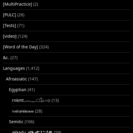
[MultiPractice]
(2)
[PULC]
(26)
[Tests]
(71)
[video]
(124)
[Word of the Day]
(324)
&c.
(27)
Languages
(1,412)
Afroasiatic
(147)
Egyptian
(41)
rnkmt.𓂋𓏺𓈖𓆎𓅓𓏏𓊖
(13)
ⲧⲙⲛ̄ⲧⲣⲙ̄ⲛ̄ⲕⲏⲙⲉ
(28)
Semitic
(106)
akkadu.𒀝𒅗𒁺𒌑
(59)