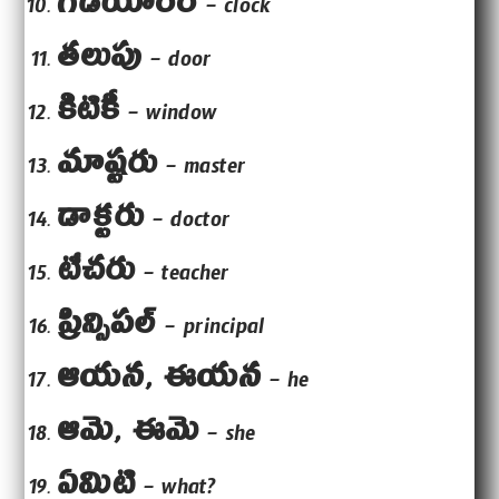
గడియారం
– clock
తలుపు
– door
కిటికీ
– window
మాష్టరు
– master
డాక్టరు
– doctor
టీచరు
– teacher
ప్రిన్సిపల్
– principal
ఆయన, ఈయన
– he
ఆమె, ఈమె
– she
ఏమిటి
– what?