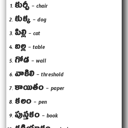
కుర్చీ
– chair
కుక్క
– dog
పిల్లి
– cat
బల్ల
– table
గోడ
– wall
వాకిలి
– threshold
కాయితం
– paper
కలం
– pen
పుస్తకం
– book