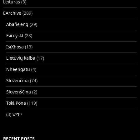
Leituras
(3)
􏿽Archive
(289)
Abañe'eng
(29)
Føroyskt
(28)
IsiXhosa
(13)
Lietuvių kalba
(17)
Nheengatu
(4)
Slovenčina
(74)
Slovenščina
(2)
Toki Pona
(119)
(3)
ייִדיש
RECENT POSTS