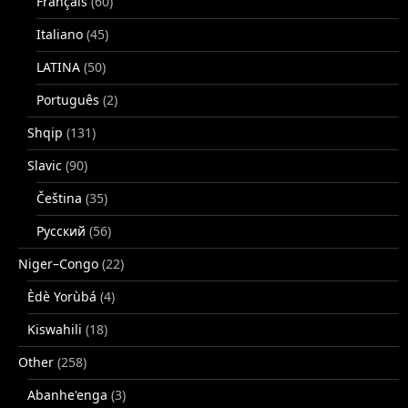
Français
(60)
Italiano
(45)
LATINA
(50)
Português
(2)
Shqip
(131)
Slavic
(90)
Čeština
(35)
Русский
(56)
Niger–Congo
(22)
Èdè Yorùbá
(4)
Kiswahili
(18)
Other
(258)
Abanhe'enga
(3)