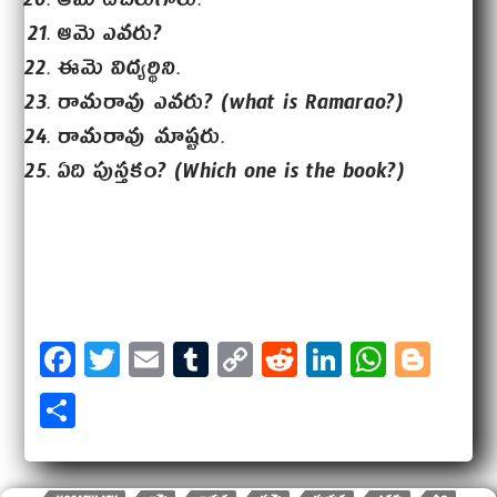
ఆమె టీచరుగారు.
ఆమె ఎవరు?
ఈమె విద్యర్థిని.
రామరావు ఎవరు? (what is Ramarao?)
రామరావు మాష్టరు.
ఏది పుస్తకం? (Which one is the book?)
Fa
T
E
Tu
Co
Re
Li
W
Bl
ce
wi
m
m
py
dd
nk
ha
og
Sh
bo
tt
ail
bl
Li
it
ed
ts
ge
ar
ok
er
r
nk
In
A
r
e