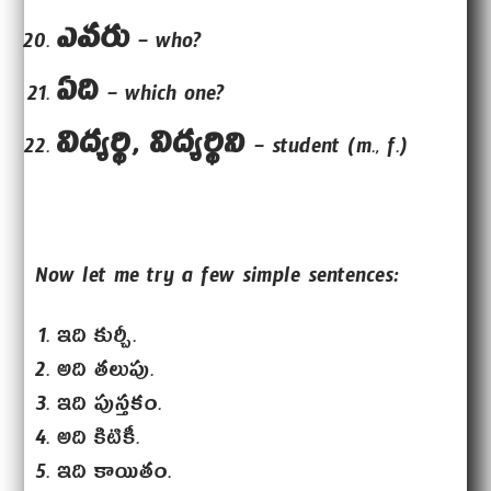
ఎవరు
– who?
ఏది
– which one?
విద్యర్థి, విద్యర్థిని
– student (m., f.)
Now let me try a few simple sentences:
ఇది కుర్చీ.
అది తలుపు.
ఇది పుస్తకం.
అది కిటికీ.
ఇది కాయితం.