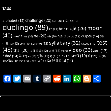
TAGS
challenge
(20)
alphabet
(15)
curious
(12)
de
(10)
duolingo
(89)
moon
je
(26)
help
(13)
en
(11)
(40)
ne
(20)
sa
një
(15)
quijote
(14)
po
(12)
më
(11)
na
(10)
nie
(10)
test
syllabary
(32)
(18)
si
(13)
survive
(13)
som
(10)
tatoeba
(10)
(43)
video
(33)
thai
(20)
zëri
(17)
të
(12)
unë
(12)
to
(11)
v
(10)
มานี
(19)
มา
(15)
มี
(15)
është
(14)
ชูใจ
(13)
ดู
(13)
ก็
(12)
จะ
(10)
ว่า
(10)
ไป
(14)
โต
(12)
ให้
(11)
อักษรไทย
(10)
เขา
(10)
และ
(10)
F
T
E
T
C
R
Li
W
Bl
S
a
w
m
u
o
e
n
h
o
h
c
itt
ai
m
p
d
k
at
g
ar
e
er
l
bl
y
di
e
s
g
e
b
r
Li
t
dI
A
er