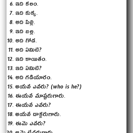
ఇది కలం.
ఇది కుక్క.
అది పిల్లి.
ఇది బల్ల.
అది గోడ.
అది ఏమిటి?
ఇది కాయితం.
ఇది ఏమిటి?
అది గడియారం.
ఆయన ఎవరు? (who is he?)
ఈయన మాష్టరుగారు.
ఈయన ఎవరు?
ఆయన డాక్టరుగారు.
ఈమె ఎవరు?