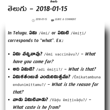
తెలుగు
తెలుగు – 2018-01-15
2018-01-15
LEAVE A COMMENT
In Telugu,
ఏమి
or
ఏమిటి
/ēmi/
/ēmiṭi/
corresponds to “what”. Ex.:
ఏమి వచ్చినావు?
–
What
/ēmi vaccināvu?/
have you come for?
అది ఏమిటి?
–
What is that?
/adi ēmiṭi?/
ఏమికతంబున ఎందునిమిత్తము?
/Ēmikatambuna
–
What is the reason for
endunimittamu?/
that?
వాడు ఏమిటివాడు?
–
/Vāḍu ēmiṭivāḍu?/
What caste is he from?