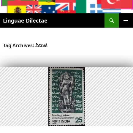
Search
Linguae Dilectae
SKIP
PRIMAR
TO
MENU
CONTENT
Tag Archives: ఏమిటి