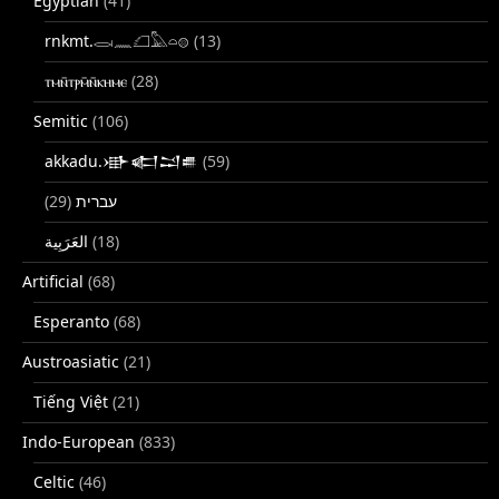
Egyptian
(41)
rnkmt.𓂋𓏺𓈖𓆎𓅓𓏏𓊖
(13)
ⲧⲙⲛ̄ⲧⲣⲙ̄ⲛ̄ⲕⲏⲙⲉ
(28)
Semitic
(106)
akkadu.𒀝𒅗𒁺𒌑
(59)
(29)
עברית
(18)
Artificial
(68)
Esperanto
(68)
Austroasiatic
(21)
Tiếng Việt
(21)
Indo-European
(833)
Celtic
(46)