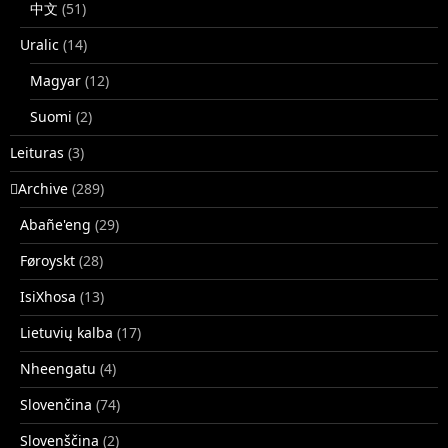
中文
(51)
Uralic
(14)
Magyar
(12)
Suomi
(2)
Leituras
(3)
􏿽Archive
(289)
Abañe'eng
(29)
Føroyskt
(28)
IsiXhosa
(13)
Lietuvių kalba
(17)
Nheengatu
(4)
Slovenčina
(74)
Slovenščina
(2)