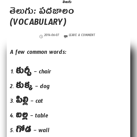
తెలుగు
తెలుగు: పదజాలం
(VOCABULARY)
2014-06-07
LEAVE A COMMENT
A few common words:
కుర్చీ
– chair
కుక్క
– dog
పిల్లి
– cat
బల్ల
– table
గోడ
– wall