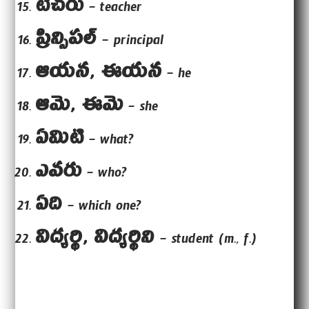
టీచరు
– teacher
ప్రిన్సిపల్
– principal
ఆయన, ఈయన
– he
ఆమె, ఈమె
– she
ఏమిటి
– what?
ఎవరు
– who?
ఏది
– which one?
విద్యర్థి, విద్యర్థిని
– student (m., f.)