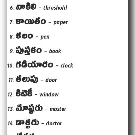
వాకిలి
– threshold
కాయితం
– paper
కలం
– pen
పుస్తకం
– book
గడియారం
– clock
తలుపు
– door
కిటికీ
– window
మాష్టరు
– master
డాక్టరు
– doctor