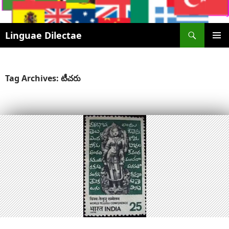
Search
Linguae Dilectae
SKIP
PRIMAR
TO
MENU
CONTENT
Tag Archives: టీచరు