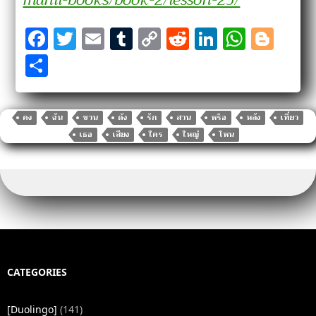
F
T
E
T
C
R
Li
W
Bl
a
w
m
u
o
e
n
h
o
S
c
it
ai
m
p
d
k
at
g
h
e
te
l
bl
y
di
e
s
g
ar
b
r
r
Li
t
dI
A
er
คง
ฉัน
ชวน
ดัง
รัก
สวน
หรือ
หลัง
เที่ยว
e
เธอ
เสียง
ใคร
ใหญ่
ไหน
o
n
n
p
o
k
p
k
CATEGORIES
[Duolingo]
(141)