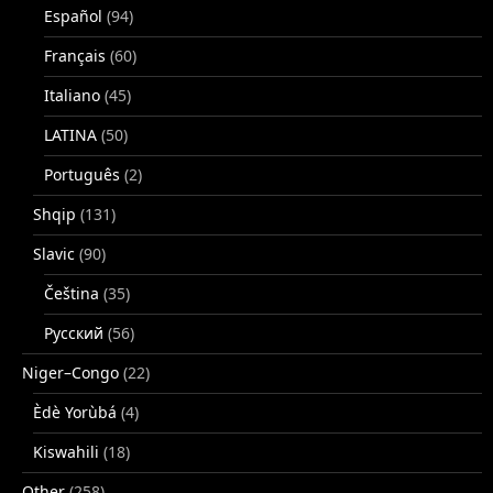
Español
(94)
Français
(60)
Italiano
(45)
LATINA
(50)
Português
(2)
Shqip
(131)
Slavic
(90)
Čeština
(35)
Русский
(56)
Niger–Congo
(22)
Èdè Yorùbá
(4)
Kiswahili
(18)
Other
(258)