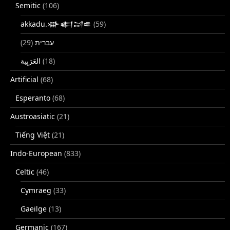
Semitic
(106)
akkadu.𒀝𒅗𒁺𒌑
(59)
(29)
עברית
(18)
Artificial
(68)
Esperanto
(68)
Austroasiatic
(21)
Tiếng Việt
(21)
Indo-European
(833)
Celtic
(46)
Cymraeg
(33)
Gaeilge
(13)
Germanic
(167)