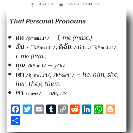
2016-03-01
LEAVE A COMMENT
Thai Personal Pronouns
ผม
–
I, me (masc.)
/pʰom˩˩˦/
ฉัน
, ดิฉัน
–
/t͡ɕʰan˩˩˦/
/di˨˩.t͡ɕʰan˩˩˦/
I, me (fem.)
คุณ
–
you
/kʰun˧/
เขา
,
–
he, him, she,
/kʰaw˩˩˦/
/kʰaw˦˥/
her, they, them
เรา
–
we, us
/raw˧/
F
T
E
T
C
R
Li
W
Bl
a
w
m
u
o
e
n
h
o
S
c
it
ai
m
p
d
k
at
g
h