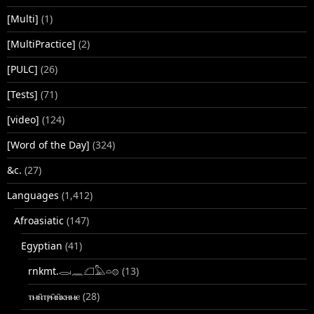
[Multi]
(1)
[MultiPractice]
(2)
[PULC]
(26)
[Tests]
(71)
[video]
(124)
[Word of the Day]
(324)
&c.
(27)
Languages
(1,412)
Afroasiatic
(147)
Egyptian
(41)
rnkmt.𓂋𓏺𓈖𓆎𓅓𓏏𓊖
(13)
ⲧⲙⲛ̄ⲧⲣⲙ̄ⲛ̄ⲕⲏⲙⲉ
(28)