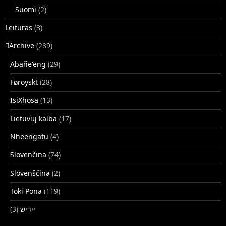
Suomi
(2)
Leituras
(3)
􏿽Archive
(289)
Abañe'eng
(29)
Føroyskt
(28)
IsiXhosa
(13)
Lietuvių kalba
(17)
Nheengatu
(4)
Slovenčina
(74)
Slovenščina
(2)
Toki Pona
(119)
(3)
ייִדיש