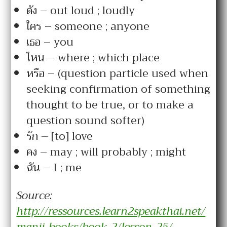
ดัง – out loud ; loudly
ใคร – someone ; anyone
เธอ – you
ไหน – where ; which place
หรือ – (question particle used when
seeking confirmation of something
thought to be true, or to make a
question sound softer)
รัก – [to] love
คง – may ; will probably ; might
ฉัน – I ; me
Source:
http://ressources.learn2speakthai.net/
manii-books/book-2/lesson-25/