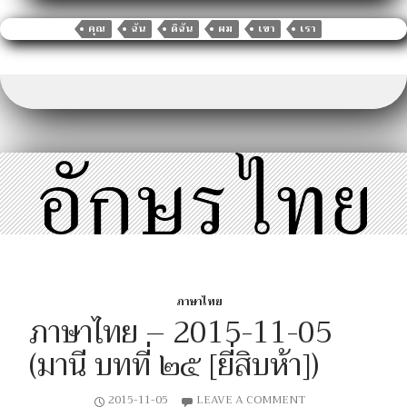
e
te
l
bl
y
di
e
s
g
ar
b
r
r
Li
t
dI
A
er
คุณ
ฉัน
ดิฉัน
ผม
เขา
เรา
e
o
n
n
p
o
k
p
k
ภาษาไทย
ภาษาไทย – 2015-11-05
(มานี บทที่ ๒๕ [ยี่สิบห้า])
2015-11-05
LEAVE A COMMENT