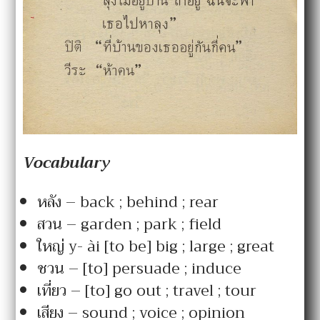
Vocabulary
หลัง – back ; behind ; rear
สวน – garden ; park ; field
ใหญ่ y- ài [to be] big ; large ; great
ชวน – [to] persuade ; induce
เที่ยว – [to] go out ; travel ; tour
เสียง – sound ; voice ; opinion