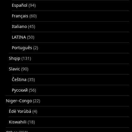
Español
(94)
Français
(60)
Italiano
(45)
LATINA
(50)
Português
(2)
Shqip
(131)
Slavic
(90)
Čeština
(35)
Русский
(56)
Niger–Congo
(22)
Èdè Yorùbá
(4)
Kiswahili
(18)