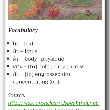
Vocabulary
ใบ – leaf
บัว – lotus
ตัว – body ; physique
เกาะ – [to] hold ; cling ; arrest
มัว – [to] engrossed (in) ;
concentrating (on)
Source:
http://ressources.learn2speakthai.net/