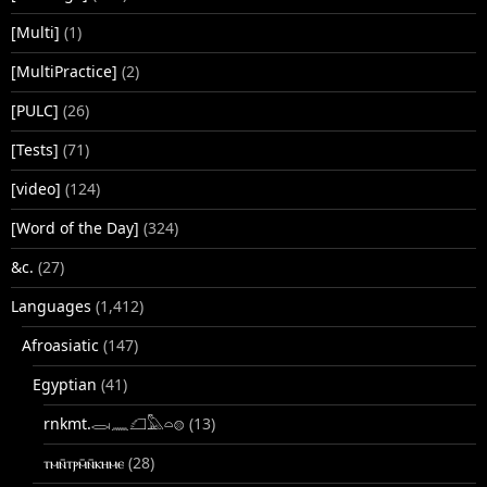
[Multi]
(1)
[MultiPractice]
(2)
[PULC]
(26)
[Tests]
(71)
[video]
(124)
[Word of the Day]
(324)
&c.
(27)
Languages
(1,412)
Afroasiatic
(147)
Egyptian
(41)
rnkmt.𓂋𓏺𓈖𓆎𓅓𓏏𓊖
(13)
ⲧⲙⲛ̄ⲧⲣⲙ̄ⲛ̄ⲕⲏⲙⲉ
(28)