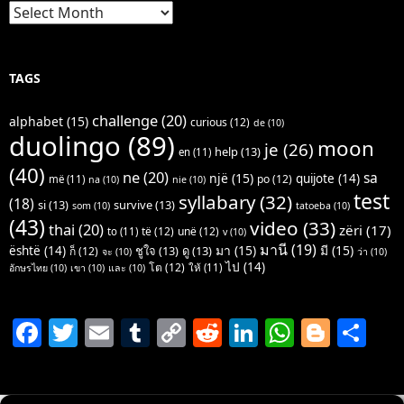
Archives
TAGS
challenge
(20)
alphabet
(15)
curious
(12)
de
(10)
duolingo
(89)
moon
je
(26)
help
(13)
en
(11)
(40)
ne
(20)
sa
një
(15)
quijote
(14)
po
(12)
më
(11)
na
(10)
nie
(10)
test
syllabary
(32)
(18)
si
(13)
survive
(13)
som
(10)
tatoeba
(10)
(43)
video
(33)
thai
(20)
zëri
(17)
të
(12)
unë
(12)
to
(11)
v
(10)
มานี
(19)
มา
(15)
มี
(15)
është
(14)
ชูใจ
(13)
ดู
(13)
ก็
(12)
จะ
(10)
ว่า
(10)
ไป
(14)
โต
(12)
ให้
(11)
อักษรไทย
(10)
เขา
(10)
และ
(10)
F
T
E
T
C
R
Li
W
Bl
S
a
w
m
u
o
e
n
h
o
h
c
itt
ai
m
p
d
k
at
g
ar