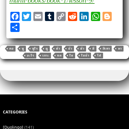
manii-books/book-1/lesson-9/
F
T
E
T
C
R
Li
W
Bl
a
w
m
u
o
e
n
h
o
S
c
it
ai
m
p
d
k
at
g
h
e
te
l
bl
y
di
e
s
g
ar
b
r
r
Li
t
dI
A
er
คอ
ชู
ชูใจ
ดู
ตัว
บัว
มัว
มี
สีเทา
หา
e
อะไร
เกาะ
แล
ใบ
ใบบัว
ไป
o
n
n
p
o
k
p
k
CATEGORIES
[Duolingo]
(141)