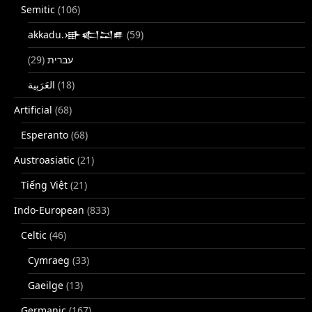
Semitic
(106)
akkadu.𒀝𒅗𒁺𒌑
(59)
(29)
עברית
(18)
Artificial
(68)
Esperanto
(68)
Austroasiatic
(21)
Tiếng Việt
(21)
Indo-European
(833)
Celtic
(46)
Cymraeg
(33)
Gaeilge
(13)
Germanic
(167)