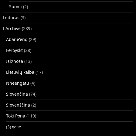
Suomi
(2)
Leituras
(3)
􏿽Archive
(289)
Abañe'eng
(29)
Føroyskt
(28)
IsiXhosa
(13)
Lietuvių kalba
(17)
Nheengatu
(4)
Slovenčina
(74)
Slovenščina
(2)
Toki Pona
(119)
(3)
ייִדיש