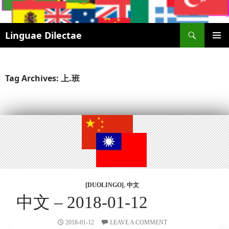
Search
Linguae Dilectae
SKIP
PRIMAR
TO
MENU
CONTENT
Tag Archives: 上.班
[DUOLINGO]
,
中文
中文 – 2018-01-12
2018-01-12
LEAVE A COMMENT