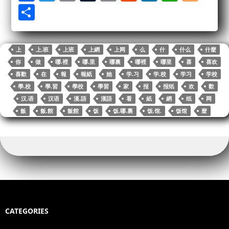
ce
wi
m
u
op
ed
nk
ha
og
S
bo
tte
ail
m
y
di
ed
ts
ge
ha
ok
r
bl
Li
t
In
A
r
re
上
上.班
上班
上網
上网
么
什
什么
什麼
r
nk
pp
你
做
哪.裡
哪.里
哪裏
哪裡
哪里
喜
喜欢
喜歡
在
報
報紙
她
学.习
学.校
学习
学校
學.校
學.習
學校
學習
家
报
报纸
欢
歡
汉.语
汉语
漢.語
漢語
看
紙
網
纸
网
飯
飯.館
飯館
饭
饭.哪.裏
饭.馆.
饭馆
麼
CATEGORIES