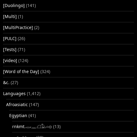
[Duolingo]
(141)
[Multi]
(1)
[MultiPractice]
(2)
[PULC]
(26)
[Tests]
(71)
[video]
(124)
[Word of the Day]
(324)
&c.
(27)
Languages
(1,412)
Afroasiatic
(147)
Egyptian
(41)
rnkmt.𓂋𓏺𓈖𓆎𓅓𓏏𓊖
(13)