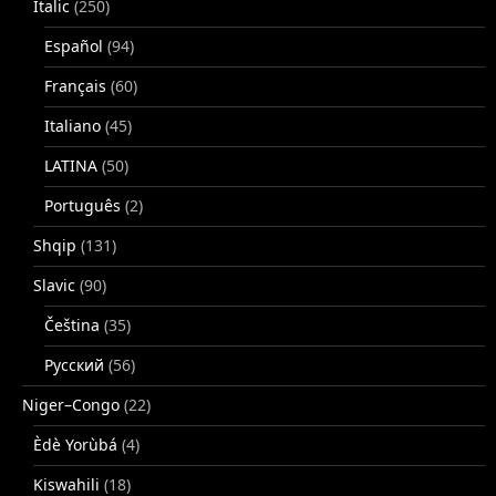
Italic
(250)
Español
(94)
Français
(60)
Italiano
(45)
LATINA
(50)
Português
(2)
Shqip
(131)
Slavic
(90)
Čeština
(35)
Русский
(56)
Niger–Congo
(22)
Èdè Yorùbá
(4)
Kiswahili
(18)