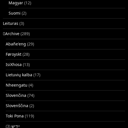
Magyar
(12)
Suomi
(2)
Leituras
(3)
􏿽Archive
(289)
Abañe'eng
(29)
Føroyskt
(28)
IsiXhosa
(13)
Lietuvių kalba
(17)
Nheengatu
(4)
Slovenčina
(74)
Slovenščina
(2)
Toki Pona
(119)
(3)
ייִדיש