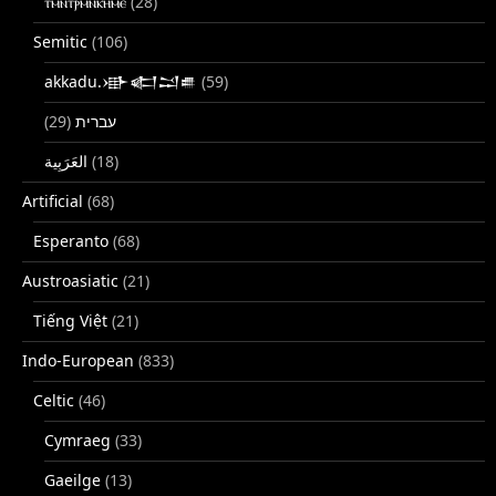
ⲧⲙⲛ̄ⲧⲣⲙ̄ⲛ̄ⲕⲏⲙⲉ
(28)
Semitic
(106)
akkadu.𒀝𒅗𒁺𒌑
(59)
(29)
עברית
(18)
Artificial
(68)
Esperanto
(68)
Austroasiatic
(21)
Tiếng Việt
(21)
Indo-European
(833)
Celtic
(46)
Cymraeg
(33)
Gaeilge
(13)