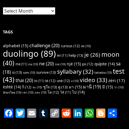
Archives
TAGS
challenge
(20)
alphabet
(15)
curious
(12)
de
(10)
duolingo
(89)
moon
je
(26)
help
(13)
en
(11)
(40)
ne
(20)
sa
një
(15)
quijote
(14)
po
(12)
më
(11)
na
(10)
nie
(10)
test
syllabary
(32)
(18)
si
(13)
survive
(13)
som
(10)
tatoeba
(10)
(43)
video
(33)
thai
(20)
zëri
(17)
të
(12)
unë
(12)
to
(11)
v
(10)
มานี
(19)
มา
(15)
มี
(15)
është
(14)
ชูใจ
(13)
ดู
(13)
ก็
(12)
จะ
(10)
ว่า
(10)
ไป
(14)
โต
(12)
ให้
(11)
อักษรไทย
(10)
เขา
(10)
และ
(10)
F
T
E
T
C
R
Li
W
Bl
S
a
w
m
u
o
e
n
h
o
h