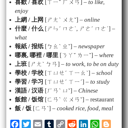
喜歡 / 喜欢
[ㄒㄧˇ ㄏㄨㄢ] –
to like,
enjoy
上網 / 上网
[ㄕㄤˋ ㄨㄤˇ] –
online
什麼 / 什么
[ㄕㄣˊ ㄇㄜ˙, ㄕㄜˊ ㄇㄜ˙] –
what
報紙 / 报纸
[ㄅㄠˋ ㄓˇ] –
newspaper
哪裏, 哪裡 / 哪里
[ㄋㄚˇ ㄌㄧˇ] –
where
上班
[ㄕㄤˋ ㄅㄢ] –
to work, to be on duty
學校 / 学校
[ㄒㄩㄝˊ ㄒㄧㄠˋ] –
school
學習 / 学习
[
ㄒㄩㄝˊ ㄒㄧˊ
] –
to study
漢語 / 汉语
[ㄏㄢˋ ㄩˇ] –
Chinese
飯館 / 饭馆
[ㄈㄢˋ ㄍㄨㄢˇ] – restaurant
飯 / 饭
[ㄈㄢˋ] –
cooked rice, food, meal
Fa
T
E
T
C
R
Li
W
Bl