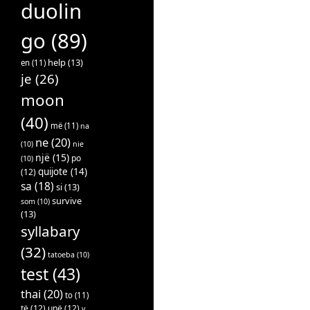
duolin
go
(89)
help
(13)
en
(11)
je
(26)
moon
(40)
më
(11)
na
ne
(20)
(10)
nie
një
(15)
po
(10)
quijote
(14)
(12)
sa
(18)
si
(13)
survive
som
(10)
(13)
syllabary
(32)
tatoeba
(10)
test
(43)
thai
(20)
to
(11)
të
(12)
unë
(12)
v