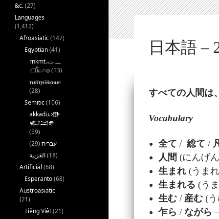
&c.
(27)
Languages
(1,412)
Afroasiatic
(147)
日本語 – 2
Egyptian
(41)
rnkmt.𓂋𓏺𓈖
𓆎𓅓𓏏𓊖
(13)
ⲧⲙⲛ̄ⲧⲣⲙ̄ⲛ̄ⲕⲏⲙⲉ
(28)
すべての
人間
は
Semitic
(106)
akkadu.𒀝
Vocabulary
𒅗𒁺𒌑
(59)
全て
/
総て
/
(29)
עברית
(18)
人間
(にんげん
Artificial
(68)
生まれ
(うまれ
Esperanto
(68)
生まれる
(うま
Austroasiatic
生む
/
産
む
(う
(21)
Tiếng Việt
(21)
乍
ら
/
ながら