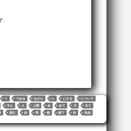
です
.
て
である
ながら
に
にする
について
乍ら
人
人間
全
全て
凡
凡て
産
産む
由
等
総
総て
自
自由