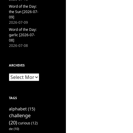
Word of the Day:
the Sun [2026-07-
09]
2026-07-09
Word of the Day:
garlic [2026-07-
08]
2026-07-08
ARCHIVES
Archives
TAGS
alphabet
(15)
challenge
(20)
curious
(12)
de
(10)