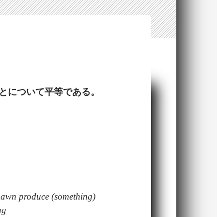
とについて
平等
である。
) spawn produce (something)
ng