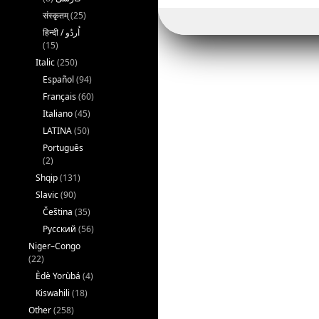
संस्कृतम्
(25)
(15)
Italic
(250)
Español
(94)
Français
(60)
Italiano
(45)
LATINA
(50)
Português
(2)
Shqip
(131)
Slavic
(90)
Čeština
(35)
Русский
(56)
Niger–Congo
(22)
Èdè Yorùbá
(4)
Kiswahili
(18)
Other
(258)