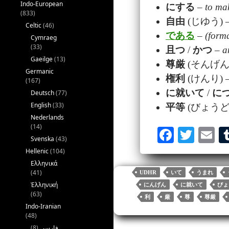
Indo-European
にする
–
to mak
(833)
自由
(じゆう) 
Celtic
(46)
である
–
(form
Cymraeg
(33)
且
つ
/
かつ
–
a
Gaeilge
(13)
尊厳
(そんげん)
Germanic
権利
(けんり) 
(167)
に就いて
/
に
Deutsch
(77)
English
(33)
平等
(びょうど
Nederlands
(14)
Fa
T
E
Svenska
(43)
ce
wi
m
Hellenic
(104)
bo
tte
ai
Ελληνικά
(41)
UDHR
いて
うまれ
ok
r
Ἑλληνική
にんげん
に就いて
びょ
(63)
利
厳
尊
尊厳
Indo-Iranian
(48)
(8)
فارسی