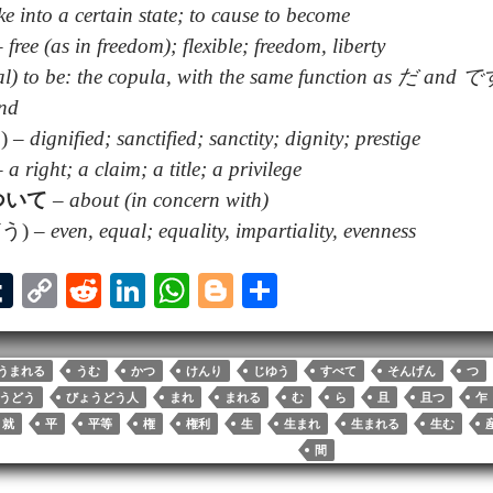
e into a certain state; to cause to become
–
free (as in freedom); flexible; freedom, liberty
al) to be: the copula, with the same function as だ and 
nd
 –
dignified; sanctified; sanctity; dignity; prestige
–
a right; a claim; a title; a privilege
ついて
–
about (in concern with)
う) –
even, equal; equality, impartiality, evenness
T
C
R
Li
W
Bl
S
u
op
ed
nk
ha
og
ha
l
m
y
di
ed
ts
ge
re
うまれる
うむ
かつ
けんり
じゆう
すべて
そんげん
つ
bl
Li
t
In
A
r
うどう
びょうどう人
まれ
まれる
む
ら
且
且つ
乍
r
nk
pp
就
平
平等
権
権利
生
生まれ
生まれる
生む
間