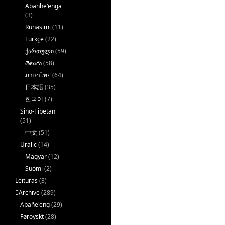
Abanhe'enga
(3)
Runasimi
(11)
Türkçe
(22)
ქართული
(59)
తెలుగు
(58)
ภาษาไทย
(64)
日本語
(35)
한국어
(7)
Sino-Tibetan
(51)
中文
(51)
Uralic
(14)
Magyar
(12)
Suomi
(2)
Leituras
(3)
􏿽Archive
(289)
Abañe'eng
(29)
Føroyskt
(28)