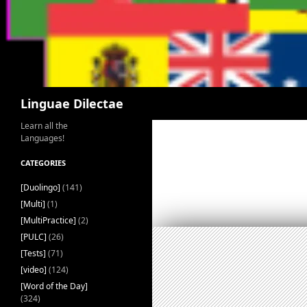
Search
Linguae Dilectae
Learn all the
Languages!
CATEGORIES
[Duolingo]
(141)
[Multi]
(1)
[MultiPractice]
(2)
[PULC]
(26)
[Tests]
(71)
[video]
(124)
[Word of the Day]
(324)