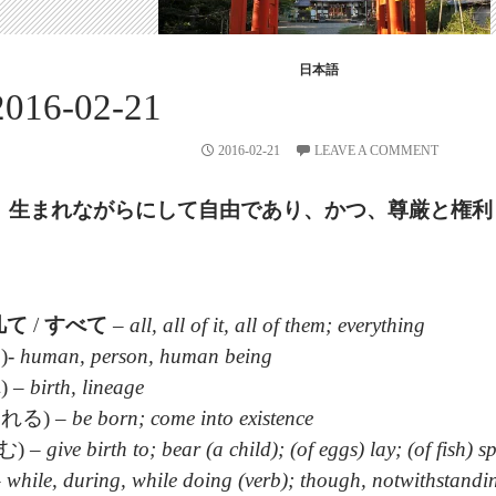
日本語
016-02-21
2016-02-21
LEAVE A COMMENT
、
生
まれながらにして
自由
であり、かつ、
尊厳
と
権利
凡て
/
すべて
–
all, all of it, all of them; everything
)-
human, person, human being
) –
birth, lineage
れる) –
be born; come into existence
む) –
give birth to; bear (a child); (of eggs) lay; (of fish
–
while, during, while doing (verb); though, notwithstandi