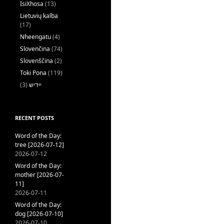
IsiXhosa
(13)
Lietuvių kalba
(17)
Nheengatu
(4)
Slovenčina
(74)
Slovenščina
(2)
Toki Pona
(119)
(3)
ייִדיש
RECENT POSTS
Word of the Day:
tree [2026-07-12]
2026-07-12
Word of the Day:
mother [2026-07-
11]
2026-07-11
Word of the Day:
dog [2026-07-10]
2026-07-10