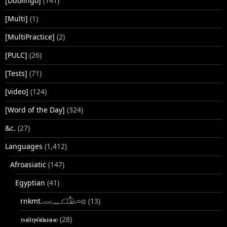
[Duolingo]
(141)
[Multi]
(1)
[MultiPractice]
(2)
[PULC]
(26)
[Tests]
(71)
[video]
(124)
[Word of the Day]
(324)
&c.
(27)
Languages
(1,412)
Afroasiatic
(147)
Egyptian
(41)
rnkmt.𓂋𓏺𓈖𓆎𓅓𓏏𓊖
(13)
ⲧⲙⲛ̄ⲧⲣⲙ̄ⲛ̄ⲕⲏⲙⲉ
(28)