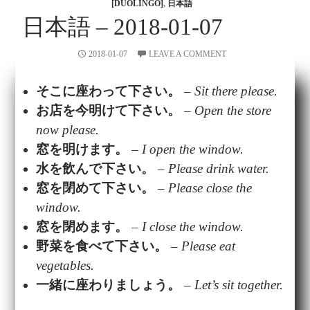
[DUOLINGO]
,
日本語
日本語 – 2018-01-07
2018-01-07
LEAVE A COMMENT
そこに
座
わって
下
さい。
–
Sit there please.
お
店
を
今
明
けて
下
さい。
–
Open the store
now please.
窓
を
明
けます。
–
I open the window.
水
を
飲
んで
下
さい。
–
Please drink water.
窓
を
閉
めて
下
さい。
–
Please close the
window.
窓
を
閉
めます。
–
I close the window.
野菜
を
食
べて
下
さい。
–
Please eat
vegetables.
一緒
に
座
わりましょう。
–
Let’s sit together.