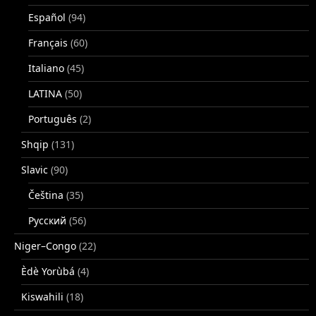
Español
(94)
Français
(60)
Italiano
(45)
LATINA
(50)
Português
(2)
Shqip
(131)
Slavic
(90)
Čeština
(35)
Русский
(56)
Niger–Congo
(22)
Èdè Yorùbá
(4)
Kiswahili
(18)