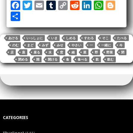
Fa
T
E
T
C
R
Li
W
Bl
ce
wi
m
u
op
ed
nk
ha
og
S
bo
tte
ail
m
y
di
ed
ts
ge
ha
ok
r
bl
Li
t
In
A
r
re
あける
いっしょに
いま
しめる
すわる
そこ
たべる
r
nk
pp
のむ
まど
みず
みせ
やさい
一
一緒に
今
店
座
座る
水
窓
緒
菜
野
野菜
閉
閉める
開
開ける
食
食べる
飲
飲む
CATEGORIES