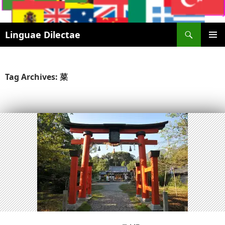
Search
Linguae Dilectae
SKIP
PRIMAR
TO
MENU
CONTENT
Tag Archives: 菜