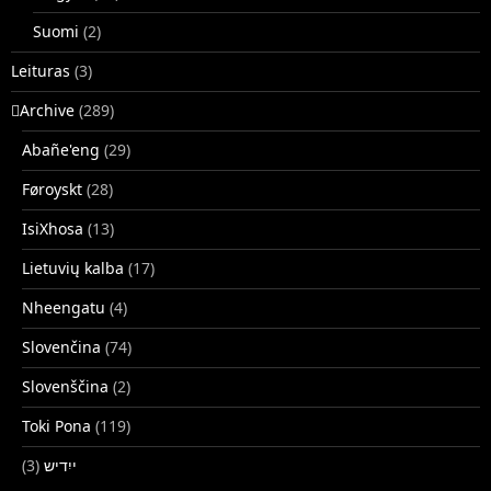
Suomi
(2)
Leituras
(3)
􏿽Archive
(289)
Abañe'eng
(29)
Føroyskt
(28)
IsiXhosa
(13)
Lietuvių kalba
(17)
Nheengatu
(4)
Slovenčina
(74)
Slovenščina
(2)
Toki Pona
(119)
(3)
ייִדיש