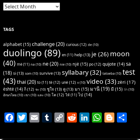
Archives
TAGS
challenge
(20)
alphabet
(15)
curious
(12)
de
(10)
duolingo
(89)
moon
je
(26)
help
(13)
en
(11)
(40)
ne
(20)
sa
një
(15)
quijote
(14)
po
(12)
më
(11)
na
(10)
nie
(10)
test
syllabary
(32)
(18)
si
(13)
survive
(13)
som
(10)
tatoeba
(10)
(43)
video
(33)
thai
(20)
zëri
(17)
të
(12)
unë
(12)
to
(11)
v
(10)
มานี
(19)
มา
(15)
มี
(15)
është
(14)
ชูใจ
(13)
ดู
(13)
ก็
(12)
จะ
(10)
ว่า
(10)
ไป
(14)
โต
(12)
ให้
(11)
อักษรไทย
(10)
เขา
(10)
และ
(10)
F
T
E
T
C
R
Li
W
Bl
S
a
w
m
u
o
e
n
h
o
h
c
itt
ai
m
p
d
k
at
g
ar