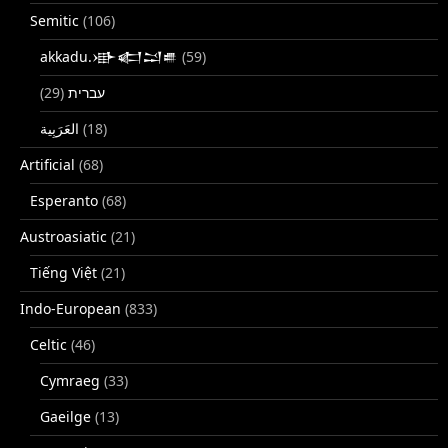
Semitic
(106)
akkadu.𒀝𒅗𒁺𒌑
(59)
(29)
עברית
(18)
Artificial
(68)
Esperanto
(68)
Austroasiatic
(21)
Tiếng Việt
(21)
Indo-European
(833)
Celtic
(46)
Cymraeg
(33)
Gaeilge
(13)