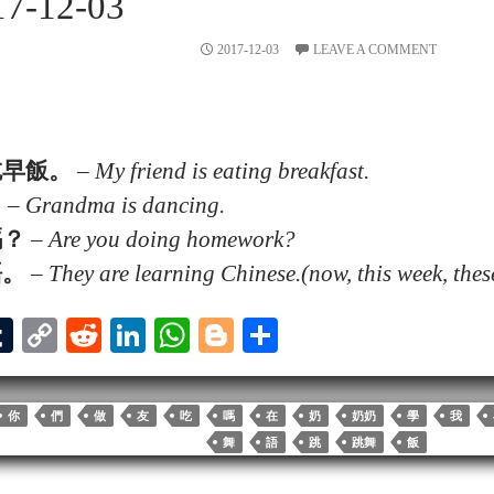
7-12-03
2017-12-03
LEAVE A COMMENT
吃
早飯
。
–
My friend is eating breakfast.
。
–
Grandma is dancing.
嗎？
–
Are you doing homework?
語。
–
They are learning Chinese.(now, this week, these
T
C
R
Li
W
Bl
S
u
op
ed
nk
ha
og
ha
l
m
y
di
ed
ts
ge
re
你
們
做
友
吃
嗎
在
奶
奶奶
學
我
bl
Li
t
In
A
r
舞
語
跳
跳舞
飯
r
nk
pp