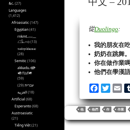
中文 – 201
&c.
(27)
Languages
(1,412)
Afroasiatic
(147)
從
Duolingo
:
Egyptian
(41)
rnkmt.𓂋𓏺𓈖
𓆎𓅓𓏏𓊖
(13)
我的朋友在
ⲧⲙⲛ̄ⲧⲣⲙ̄ⲛ̄ⲕⲏⲙⲉ
奶奶
在
跳舞
(28)
Semitic
(106)
你在做
作業
akkadu.𒀝
他們在學漢
𒅗𒁺𒌑
(59)
(29)
עברית
Fa
T
E
(18)
ce
wi
m
Artificial
(68)
bo
tte
ai
Esperanto
(68)
他
他們
作
作業
Austroasiatic
ok
r
(21)
Tiếng Việt
(21)