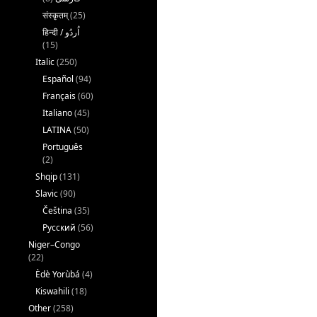
संस्कृतम्
(25)
(15)
Italic
(250)
Español
(94)
Français
(60)
Italiano
(45)
LATINA
(50)
Português
(2)
Shqip
(131)
Slavic
(90)
Čeština
(35)
Русский
(56)
Niger–Congo
(22)
Èdè Yorùbá
(4)
Kiswahili
(18)
Other
(258)