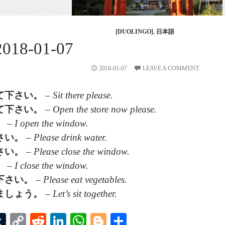
[DUOLINGO]
,
日本語
018-01-07
2018-01-07
LEAVE A COMMENT
て
下
さい。
–
Sit there please.
て
下
さい。
–
Open the store now please.
。
–
I open the window.
さい。
–
Please drink water.
さい。
–
Please close the window.
。
–
I close the window.
下
さい。
–
Please eat vegetables.
ましょう。
–
Let’s sit together.
T
C
R
Li
W
Bl
S