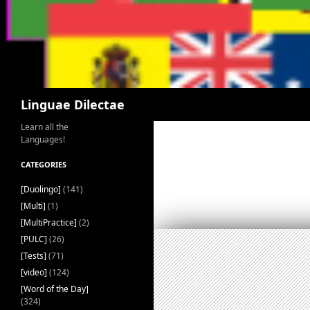
Search
Linguae Dilectae
Learn all the
Languages!
CATEGORIES
[Duolingo]
(141)
[Multi]
(1)
[MultiPractice]
(2)
[PULC]
(26)
[Tests]
(71)
[video]
(124)
[Word of the Day]
(324)