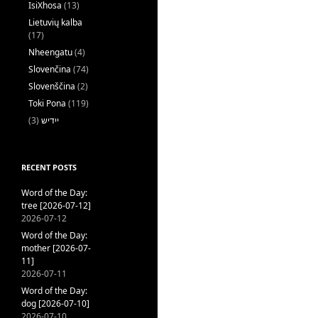
IsiXhosa
(13)
Lietuvių kalba
(17)
Nheengatu
(4)
Slovenčina
(74)
Slovenščina
(2)
Toki Pona
(119)
(3)
ייִדיש
RECENT POSTS
Word of the Day:
tree [2026-07-12]
2026-07-12
Word of the Day:
mother [2026-07-
11]
2026-07-11
Word of the Day:
dog [2026-07-10]
2026-07-10