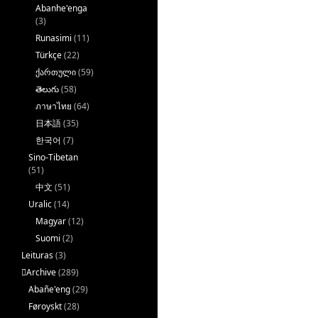
Abanhe'enga
(3)
Runasimi
(11)
Türkçe
(22)
ქართული
(59)
తెలుగు
(58)
ภาษาไทย
(64)
日本語
(35)
한국어
(7)
Sino-Tibetan
(51)
中文
(51)
Uralic
(14)
Magyar
(12)
Suomi
(2)
Leituras
(3)
􏿽Archive
(289)
Abañe'eng
(29)
Føroyskt
(28)