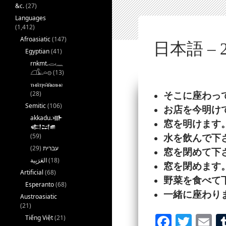
&c.
(27)
Languages
(1,412)
Afroasiatic
(147)
日本語 – 2
Egyptian
(41)
rnkmt.𓂋𓏺𓈖
𓆎𓅓𓏏𓊖
(13)
ⲧⲙⲛ̄ⲧⲣⲙ̄ⲛ̄ⲕⲏⲙⲉ
(28)
そこに
座
わっ
Semitic
(106)
お
店
を
今
明
け
akkadu.𒀝
窓
を
明
けます
𒅗𒁺𒌑
(59)
水
を
飲
んで
下
(29)
עברית
窓
を
閉
めて
下
(18)
窓
を
閉
めます
Artificial
(68)
野菜
を
食
べて
Esperanto
(68)
一緒
に
座
わり
Austroasiatic
(21)
Fa
T
E
Tiếng Việt
(21)