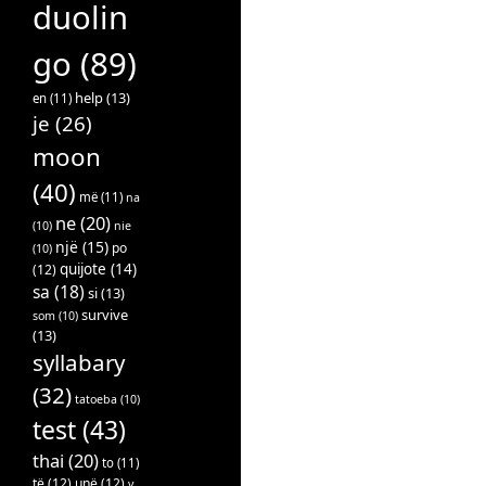
duolin
go
(89)
help
(13)
en
(11)
je
(26)
moon
(40)
më
(11)
na
ne
(20)
(10)
nie
një
(15)
po
(10)
quijote
(14)
(12)
sa
(18)
si
(13)
survive
som
(10)
(13)
syllabary
(32)
tatoeba
(10)
test
(43)
thai
(20)
to
(11)
të
(12)
unë
(12)
v