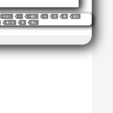
やさい
一
一緒に
今
店
座
座る
食べる
飲
飲む