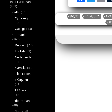
Indo-European
ce
wi
m
(833)
bo
tte
ai
Celtic
(46)
あける
いっしょに
いま
Cymraeg
ok
r
(33)
水
Gaeilge
(13)
Germanic
(167)
Deutsch
(77)
English
(33)
Nederlands
(14)
Svenska
(43)
Hellenic
(104)
Ελληνικά
(41)
Ἑλληνική
(63)
Indo-Iranian
(48)
(8)
فارسی