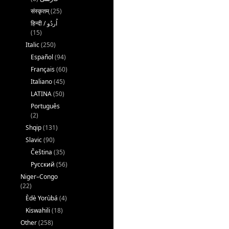
संस्कृतम्
(25)
(15)
Italic
(250)
Español
(94)
Français
(60)
Italiano
(45)
LATINA
(50)
Português
(2)
Shqip
(131)
Slavic
(90)
Čeština
(35)
Русский
(56)
Niger–Congo
(22)
Èdè Yorùbá
(4)
Kiswahili
(18)
Other
(258)