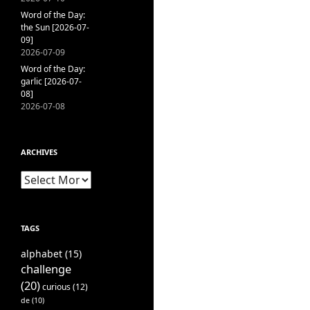
Word of the Day:
the Sun [2026-07-
09]
2026-07-09
Word of the Day:
garlic [2026-07-
08]
2026-07-08
ARCHIVES
Archives
TAGS
alphabet
(15)
challenge
(20)
curious
(12)
de
(10)