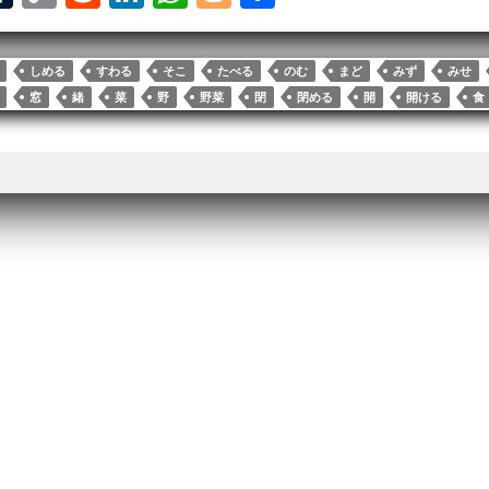
u
op
ed
nk
ha
og
ha
l
m
y
di
ed
ts
ge
re
しめる
すわる
そこ
たべる
のむ
まど
みず
みせ
bl
Li
t
In
A
r
窓
緒
菜
野
野菜
閉
閉める
開
開ける
食
r
nk
pp