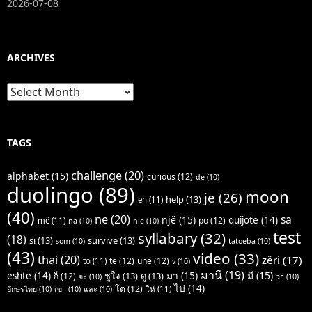
2026-07-08
ARCHIVES
Archives
TAGS
challenge
(20)
alphabet
(15)
curious
(12)
de
(10)
duolingo
(89)
moon
je
(26)
help
(13)
en
(11)
(40)
ne
(20)
sa
një
(15)
quijote
(14)
po
(12)
më
(11)
na
(10)
nie
(10)
test
syllabary
(32)
(18)
si
(13)
survive
(13)
som
(10)
tatoeba
(10)
(43)
video
(33)
thai
(20)
zëri
(17)
të
(12)
unë
(12)
to
(11)
v
(10)
มานี
(19)
มา
(15)
มี
(15)
është
(14)
ชูใจ
(13)
ดู
(13)
ก็
(12)
จะ
(10)
ว่า
(10)
ไป
(14)
โต
(12)
ให้
(11)
อักษรไทย
(10)
เขา
(10)
และ
(10)