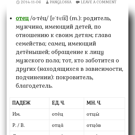
2014-11-06
PANGLOSSA
LEAVE A COMMENT
отец
/о·те́ц/ [ɐˈtʲɛt͡s] (m.): родитель,
мужчина, имеющий детей, по
отношению к своим детям; глава
семейства; самец, имеющий
детёнышей; обращение к лицу
мужского пола; тот, кто заботится о
других (находящихся в зависимости,
подчинении): покровитель,
благодетель.
ПАДЕЖ
ЕД. Ч.
МН. Ч.
Им.
оте́ц
отцы́
Р. / В.
отца́
отцо́в