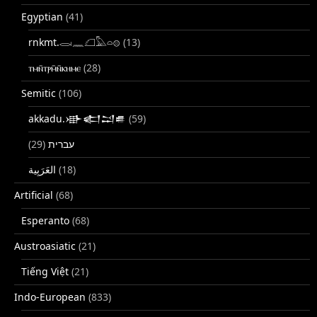
Egyptian
(41)
rnkmt.𓂋𓏺𓈖𓆎𓅓𓏏𓊖
(13)
ⲧⲙⲛ̄ⲧⲣⲙ̄ⲛ̄ⲕⲏⲙⲉ
(28)
Semitic
(106)
akkadu.𒀝𒅗𒁺𒌑
(59)
(29)
עברית
(18)
Artificial
(68)
Esperanto
(68)
Austroasiatic
(21)
Tiếng Việt
(21)
Indo-European
(833)