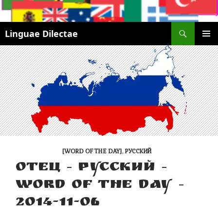
Search
Linguae Dilectae
SKIP
PRIMAR
TO
MENU
CONTENT
[WORD OF THE DAY]
,
РУССКИЙ
ОТЕЦ – РУССКИЙ –
WORD OF THE DAY –
2014-11-06