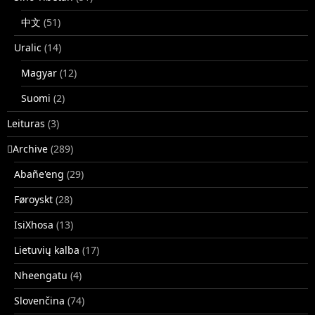
中文
(51)
Uralic
(14)
Magyar
(12)
Suomi
(2)
Leituras
(3)
􏿽Archive
(289)
Abañe'eng
(29)
Føroyskt
(28)
IsiXhosa
(13)
Lietuvių kalba
(17)
Nheengatu
(4)
Slovenčina
(74)