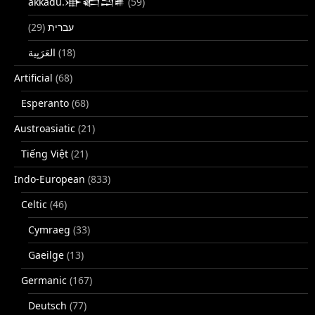
akkadu.𒀝𒅗𒁺𒌑
(59)
(29)
עברית
(18)
Artificial
(68)
Esperanto
(68)
Austroasiatic
(21)
Tiếng Việt
(21)
Indo-European
(833)
Celtic
(46)
Cymraeg
(33)
Gaeilge
(13)
Germanic
(167)
Deutsch
(77)