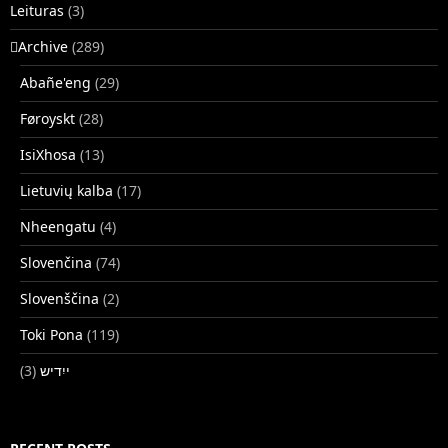
Leituras
(3)
􏿽Archive
(289)
Abañe'eng
(29)
Føroyskt
(28)
IsiXhosa
(13)
Lietuvių kalba
(17)
Nheengatu
(4)
Slovenčina
(74)
Slovenščina
(2)
Toki Pona
(119)
(3)
ייִדיש