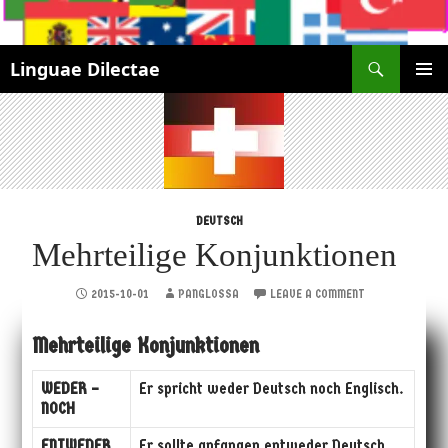
Search
Linguae Dilectae
SKIP
PRIMAR
TO
MENU
CONTENT
DEUTSCH
Mehrteilige Konjunktionen
2015-10-01
PANGLOSSA
LEAVE A COMMENT
Mehrteilige Konjunktionen
WEDER –
Er spricht weder Deutsch noch Englisch.
NOCH
ENTWEDER
Er sollte anfangen entweder Deutsch