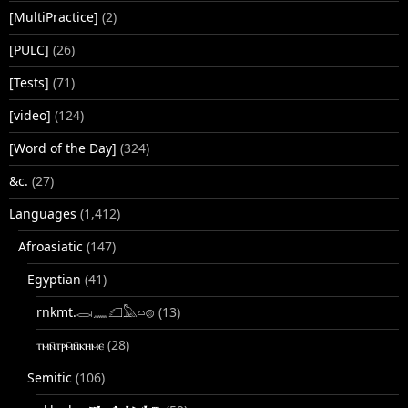
[MultiPractice]
(2)
[PULC]
(26)
[Tests]
(71)
[video]
(124)
[Word of the Day]
(324)
&c.
(27)
Languages
(1,412)
Afroasiatic
(147)
Egyptian
(41)
rnkmt.𓂋𓏺𓈖𓆎𓅓𓏏𓊖
(13)
ⲧⲙⲛ̄ⲧⲣⲙ̄ⲛ̄ⲕⲏⲙⲉ
(28)
Semitic
(106)