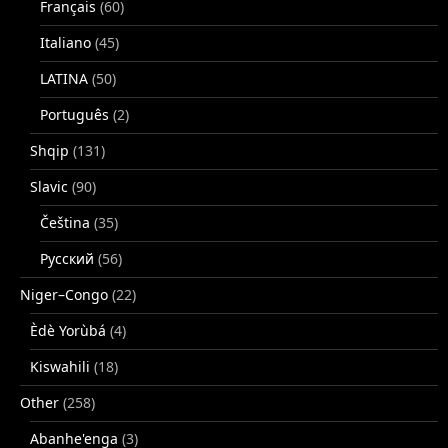
Français
(60)
Italiano
(45)
LATINA
(50)
Português
(2)
Shqip
(131)
Slavic
(90)
Čeština
(35)
Русский
(56)
Niger–Congo
(22)
Èdè Yorùbá
(4)
Kiswahili
(18)
Other
(258)
Abanhe'enga
(3)