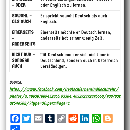
– ODER
oder Englisch zu lernen.
SOWOHL –
Er spricht sowohl Deutsch als auch
ALS AUCH
Englisch.
EINERSEITS
Einerseits möchte er Deutsch lernen,
–
anderseits hat er nur wenig Zeit.
ANDERSEITS
NICHT NUR –
Mit Deutsch kann er sich nicht nur in
SONDERN
Deutschland, sondern auch in Österreich
AUCH
verständigen.
Source:
https://www.facebook.com/DeutschlernenUndNochMehr/
photos/a.406387089452865.93384.405292392895668/9087832
02546582/?type=3&permPage=1
Fa
T
E
Tu
Co
Re
Li
W
Bl
ce
wi
m
m
py
dd
nk
ha
og
Sh