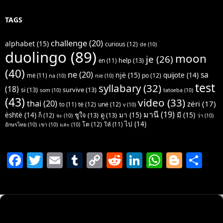
TAGS
challenge
(20)
alphabet
(15)
curious
(12)
de
(10)
duolingo
(89)
moon
je
(26)
help
(13)
en
(11)
(40)
ne
(20)
sa
një
(15)
quijote
(14)
po
(12)
më
(11)
na
(10)
nie
(10)
test
syllabary
(32)
(18)
si
(13)
survive
(13)
som
(10)
tatoeba
(10)
(43)
video
(33)
thai
(20)
zëri
(17)
të
(12)
unë
(12)
to
(11)
v
(10)
มานี
(19)
มา
(15)
มี
(15)
është
(14)
ชูใจ
(13)
ดู
(13)
ก็
(12)
จะ
(10)
ว่า
(10)
ไป
(14)
โต
(12)
ให้
(11)
อักษรไทย
(10)
เขา
(10)
และ
(10)
F
T
E
T
C
R
Li
W
Bl
S
a
w
m
u
o
e
n
h
o
h
c
itt
ai
m
p
d
k
at
g
ar
e
er
l
bl
y
di
e
s
g
e