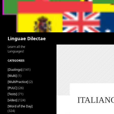
Search
Linguae Dilectae
Learn all the
Languages!
CATEGORIES
[Duolingo]
(141)
[Multi]
(1)
[MultiPractice]
(2)
[PULC]
(26)
[Tests]
(71)
ITALIANO
[video]
(124)
[Word of the Day]
(324)