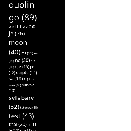
duolin
go
(89)
help
(13)
en
(11)
je
(26)
moon
(40)
më
(11)
na
ne
(20)
(10)
nie
një
(15)
po
(10)
quijote
(14)
(12)
sa
(18)
si
(13)
survive
som
(10)
(13)
syllabary
(32)
tatoeba
(10)
test
(43)
thai
(20)
to
(11)
të
(12)
unë
(12)
v