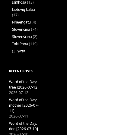
IsiXhosa
(13)
Lietuvių kalba
(17)
Nheengatu
(4)
Slovenčina
(74)
Slovenščina
(2)
Toki Pona
(119)
(3)
ייִדיש
RECENT POSTS
Word of the Day:
tree [2026-07-12]
2026-07-12
Word of the Day:
mother [2026-07-
11]
2026-07-11
Word of the Day:
dog [2026-07-10]
2026-07-10