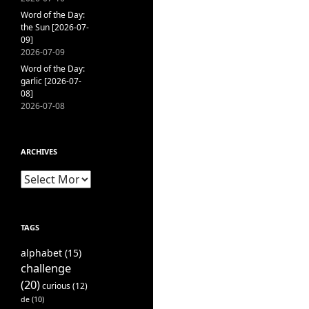
Word of the Day:
the Sun [2026-07-
09]
2026-07-09
Word of the Day:
garlic [2026-07-
08]
2026-07-08
ARCHIVES
Archives
TAGS
alphabet
(15)
challenge
(20)
curious
(12)
de
(10)