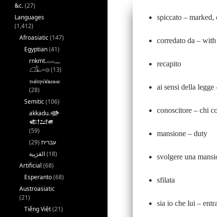
&c.
(27)
Languages
spiccato – marked, 
(1,412)
Afroasiatic
(147)
corredato da – with
Egyptian
(41)
rnkmt.𓂋𓏺𓈖
recapito
𓆎𓅓𓏏𓊖
(13)
ⲧⲙⲛ̄ⲧⲣⲙ̄ⲛ̄ⲕⲏⲙⲉ
ai sensi della legge
(28)
Semitic
(106)
conoscitore – chi c
akkadu.𒀝
𒅗𒁺𒌑
(59)
mansione – duty
(29)
עברית
(18)
svolgere una mansi
Artificial
(68)
Esperanto
(68)
sfilata
Austroasiatic
(21)
sia io che lui – entr
Tiếng Việt
(21)