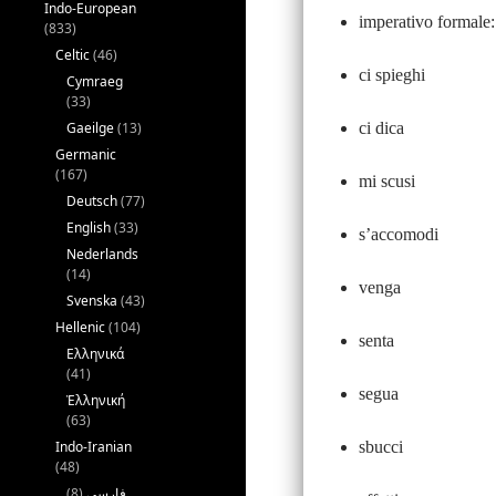
Indo-European
imperativo formale:
(833)
Celtic
(46)
ci spieghi
Cymraeg
(33)
Gaeilge
(13)
ci dica
Germanic
(167)
mi scusi
Deutsch
(77)
English
(33)
s’accomodi
Nederlands
(14)
venga
Svenska
(43)
Hellenic
(104)
senta
Ελληνικά
(41)
segua
Ἑλληνική
(63)
Indo-Iranian
sbucci
(48)
(8)
فارسی