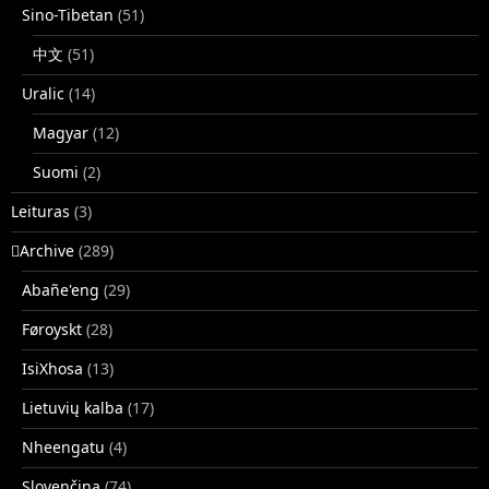
Sino-Tibetan
(51)
中文
(51)
Uralic
(14)
Magyar
(12)
Suomi
(2)
Leituras
(3)
􏿽Archive
(289)
Abañe'eng
(29)
Føroyskt
(28)
IsiXhosa
(13)
Lietuvių kalba
(17)
Nheengatu
(4)
Slovenčina
(74)