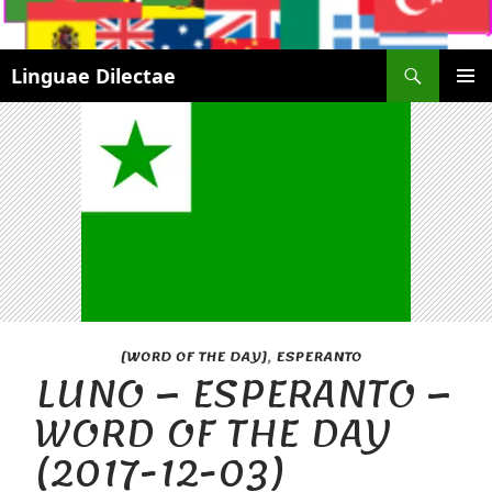
Search
Linguae Dilectae
SKIP
PRIMAR
TO
MENU
CONTENT
[WORD OF THE DAY]
,
ESPERANTO
LUNO – ESPERANTO –
WORD OF THE DAY
(2017-12-03)