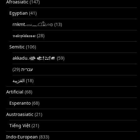
Afroasiatic
(147)
Egyptian
(41)
rnkmt.𓂋𓏺𓈖𓆎𓅓𓏏𓊖
(13)
ⲧⲙⲛ̄ⲧⲣⲙ̄ⲛ̄ⲕⲏⲙⲉ
(28)
Semitic
(106)
akkadu.𒀝𒅗𒁺𒌑
(59)
(29)
עברית
(18)
Artificial
(68)
Esperanto
(68)
Austroasiatic
(21)
Tiếng Việt
(21)
Indo-European
(833)