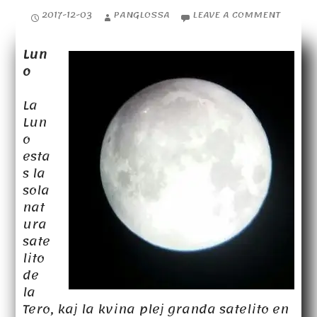
2017-12-03
PANGLOSSA
LEAVE A COMMENT
Lun
o
La
Lun
o
esta
s la
sola
nat
ura
sate
lito
de
la
Tero, kaj la kvina plej granda satelito en