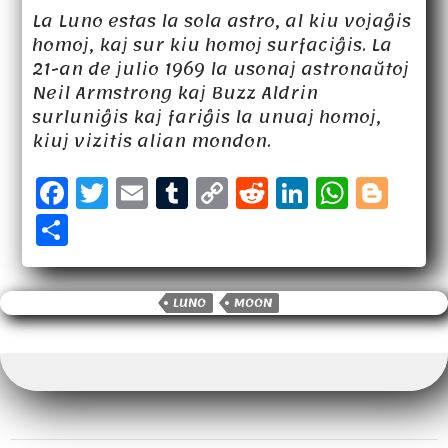
La Luno estas la sola astro, al kiu vojaĝis
homoj, kaj sur kiu homoj surfaciĝis. La
21-an de julio 1969 la usonaj astronaŭtoj
Neil Armstrong kaj Buzz Aldrin
surluniĝis kaj fariĝis la unuaj homoj,
kiuj vizitis alian mondon.
F
T
E
T
C
R
Li
W
B
a
w
m
u
o
e
n
h
l
S
c
it
a
m
p
d
k
a
o
h
e
t
il
b
y
d
e
t
g
a
b
e
lr
Li
it
d
s
g
LUNO
MOON
r
o
r
n
I
A
e
e
o
k
n
p
r
k
p