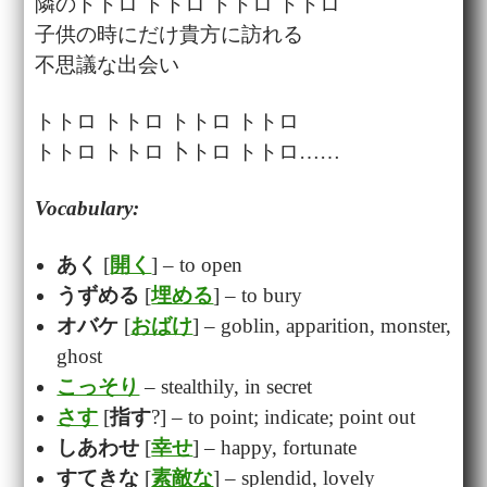
隣のトトロ トトロ トトロ トトロ
子供の時にだけ貴方に訪れる
不思議な出会い
トトロ トトロ トトロ トトロ
トトロ トトロ 卜トロ トトロ……
Vocabulary:
あく
[
開く
] – to open
うずめる
[
埋める
] – to bury
オバケ
[
おばけ
] – goblin, apparition, monster,
ghost
こっそり
– stealthily, in secret
さす
[
指す
?] – to point; indicate; point out
しあわせ
[
幸せ
] – happy, fortunate
すてきな
[
素敵な
] – splendid, lovely