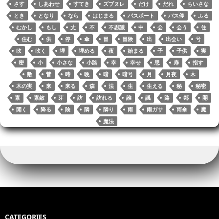
r
nk
pp
さす
しあわせ
すてき
ズブヌレ
だけ
だれ
ちいさな
とき
となり
なら
はじまる
パスポート
バス停
ふる
むかし
もし
丈
不
不思議
中
会
会う
住
住む
供
停
傘
冒
冒険
出
出会い
号
吹
吹く
埋
埋める
夜
始まる
子
子供
実
密
小
小さな
小路
幸
幸せ
思
扉
指す
敵
昔
時
晩
暗
暗号
月
月夜
木
木の実
来
来る
森
法
生
生える
秘
秘密
素
素敵
芽
訪
訪れる
誰
議
路
鄰
開
開く
降る
険
隣
隣り
雨
雨ガサ
雨傘
魔
魔法
CATEGORIES