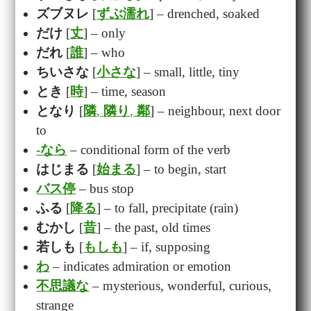
ズブヌレ
[
ずぶ濡れ
] – drenched, soaked
だけ
[
丈
] – only
だれ
[
誰
] – who
ちいさな
[
小さな
] – small, little, tiny
とき
[
時
] – time, season
となり
[
隣
,
隣り
,
鄰
] – neighbour, next door
to
-なら
– conditional form of the verb
はじまる
[
始まる
] – to begin, start
バス停
– bus stop
ふる
[
降る
] – to fall, precipitate (rain)
むかし
[
昔
] – the past, old times
若しも
[
もしも
] – if, supposing
わ
– indicates admiration or emotion
不思議な
– mysterious, wonderful, curious,
strange