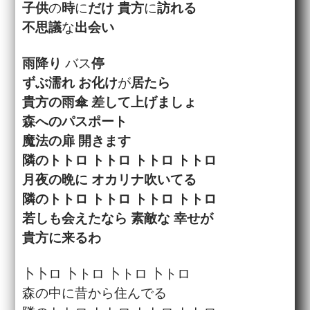
子供
の
時
に
だけ
貴方
に
訪れる
不思議
な
出会い
雨降り
バス
停
ずぶ濡れ
お化け
が
居たら
貴方
の
雨傘
差して
上げましょ
森へのパスポート
魔法
の
扉
開きます
隣
のトトロ トトロ トトロ トトロ
月夜
の
晩
に オカリナ
吹いてる
隣
のトトロ トトロ トトロ トトロ
若しも
会えた
なら
素敵
な
幸せ
が
貴方
に来るわ
卜卜ロ 卜トロ 卜トロ 卜トロ
森の中に昔から住んでる