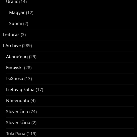
Uralic
(14)
Magyar
(12)
Suomi
(2)
Leituras
(3)
􏿽Archive
(289)
Abañe'eng
(29)
Føroyskt
(28)
IsiXhosa
(13)
Lietuvių kalba
(17)
Nheengatu
(4)
Slovenčina
(74)
Slovenščina
(2)
Toki Pona
(119)