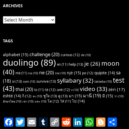
ARCHIVES
Archives
TAGS
challenge
(20)
alphabet
(15)
curious
(12)
de
(10)
duolingo
(89)
moon
je
(26)
help
(13)
en
(11)
(40)
ne
(20)
sa
një
(15)
quijote
(14)
po
(12)
më
(11)
na
(10)
nie
(10)
test
syllabary
(32)
(18)
si
(13)
survive
(13)
som
(10)
tatoeba
(10)
(43)
video
(33)
thai
(20)
zëri
(17)
të
(12)
unë
(12)
to
(11)
v
(10)
มานี
(19)
มา
(15)
มี
(15)
është
(14)
ชูใจ
(13)
ดู
(13)
ก็
(12)
จะ
(10)
ว่า
(10)
ไป
(14)
โต
(12)
ให้
(11)
อักษรไทย
(10)
เขา
(10)
และ
(10)
F
T
E
T
C
R
Li
W
Bl
S