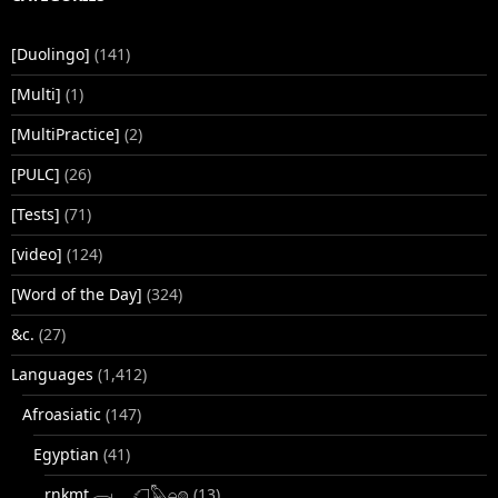
[Duolingo]
(141)
[Multi]
(1)
[MultiPractice]
(2)
[PULC]
(26)
[Tests]
(71)
[video]
(124)
[Word of the Day]
(324)
&c.
(27)
Languages
(1,412)
Afroasiatic
(147)
Egyptian
(41)
rnkmt.𓂋𓏺𓈖𓆎𓅓𓏏𓊖
(13)