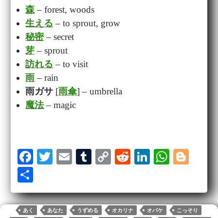
森
– forest, woods
生える
– to sprout, grow
秘密
– secret
芽
– sprout
訪れる
– to visit
雨
– rain
雨ガサ
[
雨傘
] – umbrella
魔法
– magic
Fa
T
E
T
C
R
Li
W
Bl
ce
wi
m
u
op
ed
nk
ha
og
S
bo
tte
ail
m
y
di
ed
ts
ge
ha
ok
r
bl
Li
t
In
A
r
re
あく
あなた
うずめる
オカリナ
オバケ
こっそり