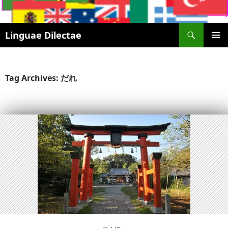
Search
Linguae Dilectae
SKIP
PRIMAR
TO
MENU
CONTENT
Tag Archives: だれ