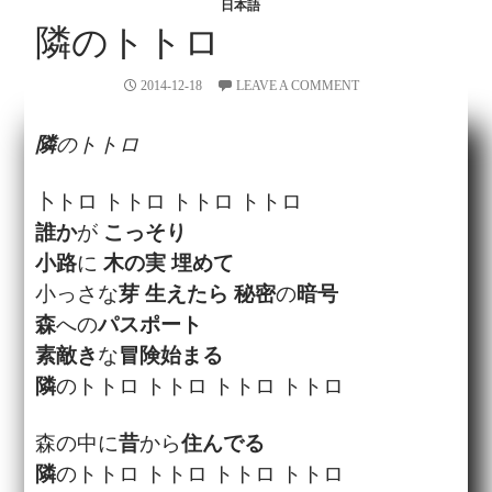
日本語
隣のトトロ
2014-12-18
LEAVE A COMMENT
隣
のトトロ
卜トロ トトロ トトロ トトロ
誰か
が
こっそり
小路
に
木の実
埋めて
小っさな
芽
生えたら
秘密
の
暗号
森
への
パスポート
素敵き
な
冒険
始まる
隣
のトトロ トトロ トトロ トトロ
森の中に
昔
から
住んでる
隣
のトトロ トトロ トトロ トトロ