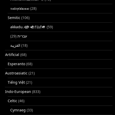
ⲧⲙⲛ̄ⲧⲣⲙ̄ⲛ̄ⲕⲏⲙⲉ
(28)
Semitic
(106)
akkadu.𒀝𒅗𒁺𒌑
(59)
(29)
עברית
(18)
Artificial
(68)
Esperanto
(68)
Austroasiatic
(21)
Tiếng Việt
(21)
Indo-European
(833)
Celtic
(46)
Cymraeg
(33)