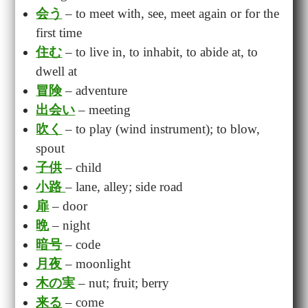
会う
– to meet with, see, meet again or for the
first time
住む
– to live in, to inhabit, to abide at, to
dwell at
冒険
– adventure
出会い
– meeting
吹く
– to play (wind instrument); to blow,
spout
子供
– child
小路
– lane, alley; side road
扉
– door
晩
– night
暗号
– code
月夜
– moonlight
木の実
– nut; fruit; berry
来る
– come