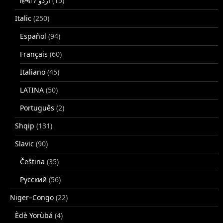
(15)
Italic
(250)
Español
(94)
Français
(60)
Italiano
(45)
LATINA
(50)
Português
(2)
Shqip
(131)
Slavic
(90)
Čeština
(35)
Русский
(56)
Niger–Congo
(22)
Èdè Yorùbá
(4)