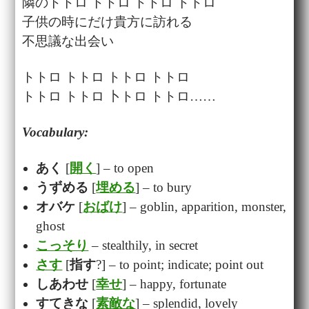
隣のトトロ トトロ トトロ トトロ
子供の時にだけ貴方に訪れる
不思議な出会い
トトロ トトロ トトロ トトロ
トトロ トトロ 卜トロ トトロ……
Vocabulary:
あく
[
開く
] – to open
うずめる
[
埋める
] – to bury
オバケ
[
おばけ
] – goblin, apparition, monster,
ghost
こっそり
– stealthily, in secret
さす
[
指す
?] – to point; indicate; point out
しあわせ
[
幸せ
] – happy, fortunate
すてきな
[
素敵な
] – splendid, lovely