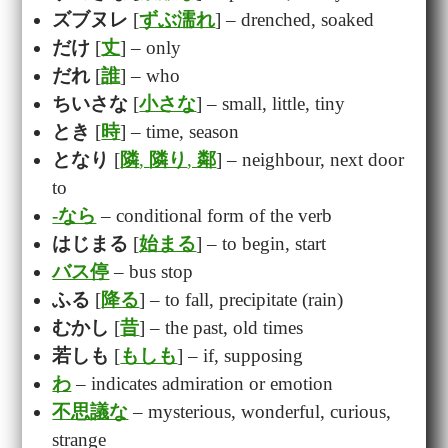
ズブヌレ
[
ずぶ濡れ
] – drenched, soaked
だけ
[
丈
] – only
だれ
[
誰
] – who
ちいさな
[
小さな
] – small, little, tiny
とき
[
時
] – time, season
となり
[
隣
,
隣り
,
鄰
] – neighbour, next door
to
-なら
– conditional form of the verb
はじまる
[
始まる
] – to begin, start
バス停
– bus stop
ふる
[
降る
] – to fall, precipitate (rain)
むかし
[
昔
] – the past, old times
若しも
[
もしも
] – if, supposing
わ
– indicates admiration or emotion
不思議な
– mysterious, wonderful, curious,
strange