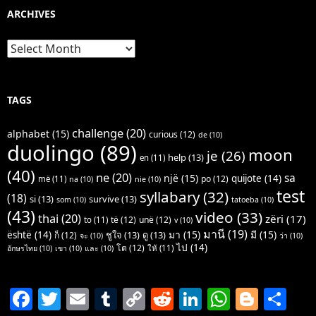
ARCHIVES
Archives
TAGS
challenge
(20)
alphabet
(15)
curious
(12)
de
(10)
duolingo
(89)
moon
je
(26)
help
(13)
en
(11)
(40)
ne
(20)
sa
një
(15)
quijote
(14)
po
(12)
më
(11)
na
(10)
nie
(10)
test
syllabary
(32)
(18)
si
(13)
survive
(13)
som
(10)
tatoeba
(10)
(43)
video
(33)
thai
(20)
zëri
(17)
të
(12)
unë
(12)
to
(11)
v
(10)
มานี
(19)
มา
(15)
มี
(15)
është
(14)
ชูใจ
(13)
ดู
(13)
ก็
(12)
จะ
(10)
ว่า
(10)
ไป
(14)
โต
(12)
ให้
(11)
อักษรไทย
(10)
เขา
(10)
และ
(10)
F
T
E
T
C
R
Li
W
Bl
S