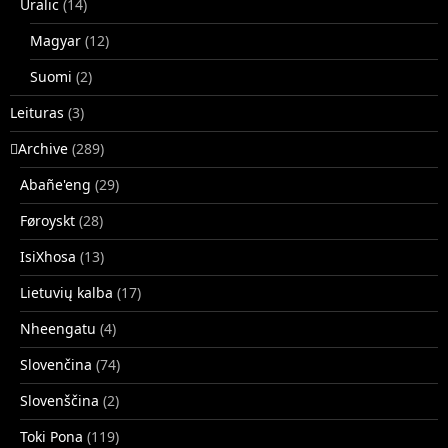
Uralic
(14)
Magyar
(12)
Suomi
(2)
Leituras
(3)
􏿽Archive
(289)
Abañe'eng
(29)
Føroyskt
(28)
IsiXhosa
(13)
Lietuvių kalba
(17)
Nheengatu
(4)
Slovenčina
(74)
Slovenščina
(2)
Toki Pona
(119)