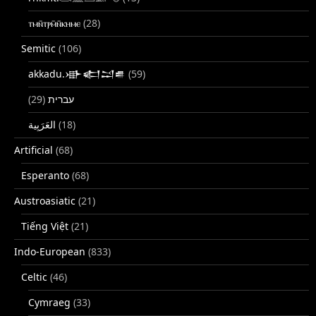
ⲧⲙⲛ̄ⲧⲣⲙ̄ⲛ̄ⲕⲏⲙⲉ
(28)
Semitic
(106)
akkadu.𒀝𒅗𒁺𒌑
(59)
(29)
עברית
(18)
Artificial
(68)
Esperanto
(68)
Austroasiatic
(21)
Tiếng Việt
(21)
Indo-European
(833)
Celtic
(46)
Cymraeg
(33)