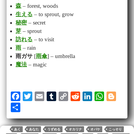
森
– forest, woods
生える
– to sprout, grow
秘密
– secret
芽
– sprout
訪れる
– to visit
雨
– rain
雨ガサ
[
雨傘
] – umbrella
魔法
– magic
Fa
T
E
T
C
R
Li
W
Bl
ce
wi
m
u
op
ed
nk
ha
og
S
bo
tte
ail
m
y
di
ed
ts
ge
ha
ok
r
bl
Li
t
In
A
r
re
あく
あなた
うずめる
オカリナ
オバケ
こっそり