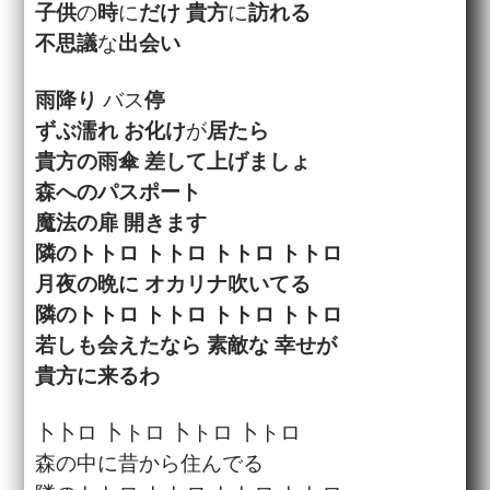
子供
の
時
に
だけ
貴方
に
訪れる
不思議
な
出会い
雨降り
バス
停
ずぶ濡れ
お化け
が
居たら
貴方
の
雨傘
差して
上げましょ
森へのパスポート
魔法
の
扉
開きます
隣
のトトロ トトロ トトロ トトロ
月夜
の
晩
に オカリナ
吹いてる
隣
のトトロ トトロ トトロ トトロ
若しも
会えた
なら
素敵
な
幸せ
が
貴方
に来るわ
卜卜ロ 卜トロ 卜トロ 卜トロ
森の中に昔から住んでる