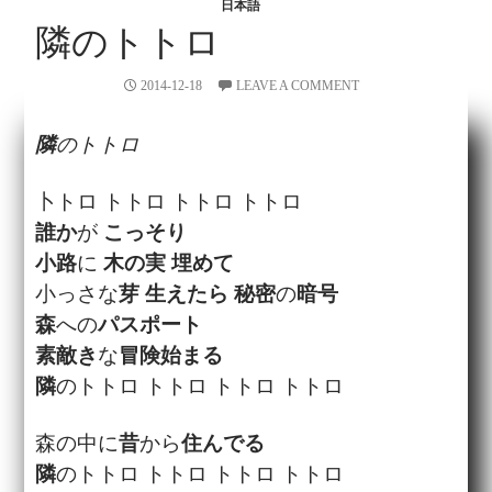
日本語
隣のトトロ
2014-12-18
LEAVE A COMMENT
隣
のトトロ
卜トロ トトロ トトロ トトロ
誰か
が
こっそり
小路
に
木の実
埋めて
小っさな
芽
生えたら
秘密
の
暗号
森
への
パスポート
素敵き
な
冒険
始まる
隣
のトトロ トトロ トトロ トトロ
森の中に
昔
から
住んでる
隣
のトトロ トトロ トトロ トトロ