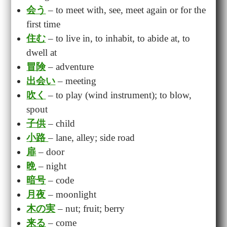
会う
– to meet with, see, meet again or for the
first time
住む
– to live in, to inhabit, to abide at, to
dwell at
冒険
– adventure
出会い
– meeting
吹く
– to play (wind instrument); to blow,
spout
子供
– child
小路
– lane, alley; side road
扉
– door
晩
– night
暗号
– code
月夜
– moonlight
木の実
– nut; fruit; berry
来る
– come