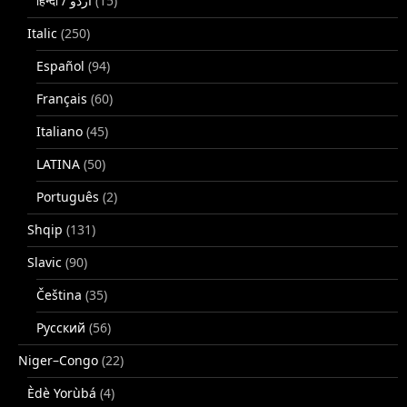
(15)
Italic
(250)
Español
(94)
Français
(60)
Italiano
(45)
LATINA
(50)
Português
(2)
Shqip
(131)
Slavic
(90)
Čeština
(35)
Русский
(56)
Niger–Congo
(22)
Èdè Yorùbá
(4)