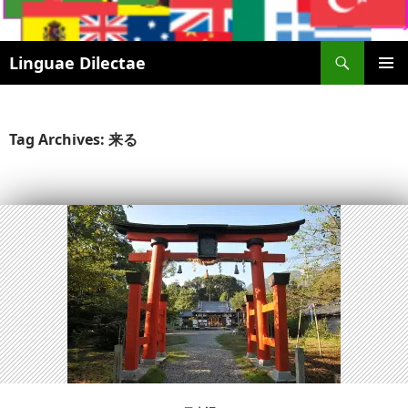
Search
Linguae Dilectae
SKIP
PRIMAR
TO
MENU
CONTENT
Tag Archives: 来る