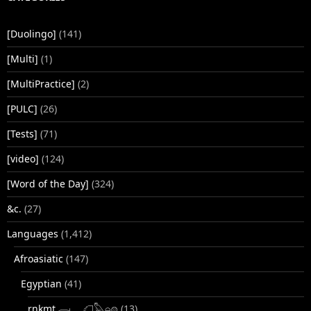
[Duolingo]
(141)
[Multi]
(1)
[MultiPractice]
(2)
[PULC]
(26)
[Tests]
(71)
[video]
(124)
[Word of the Day]
(324)
&c.
(27)
Languages
(1,412)
Afroasiatic
(147)
Egyptian
(41)
rnkmt.𓂋𓏺𓈖𓆎𓅓𓏏𓊖
(13)