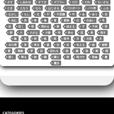
r
nk
pp
さす
しあわせ
すてき
ズブヌレ
だけ
だれ
ちいさな
とき
となり
なら
はじまる
パスポート
バス停
ふる
むかし
もし
丈
不
不思議
中
会
会う
住
住む
供
停
傘
冒
冒険
出
出会い
号
吹
吹く
埋
埋める
夜
始まる
子
子供
実
密
小
小さな
小路
幸
幸せ
思
扉
指す
敵
昔
時
晩
暗
暗号
月
月夜
木
木の実
来
来る
森
法
生
生える
秘
秘密
素
素敵
芽
訪
訪れる
誰
議
路
鄰
開
開く
降る
険
隣
隣り
雨
雨ガサ
雨傘
魔
魔法
CATEGORIES