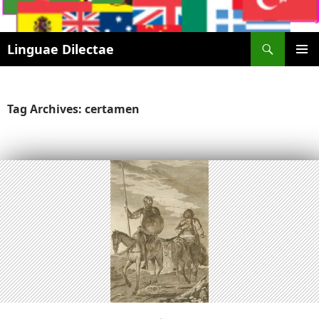
Search
Linguae Dilectae
SKIP
PRIMAR
TO
MENU
CONTENT
Tag Archives: certamen