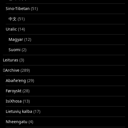
Sino-Tibetan
(51)
中文
(51)
Uralic
(14)
Magyar
(12)
Suomi
(2)
Leituras
(3)
􏿽Archive
(289)
Abañe'eng
(29)
Føroyskt
(28)
IsiXhosa
(13)
Lietuvių kalba
(17)
Nheengatu
(4)