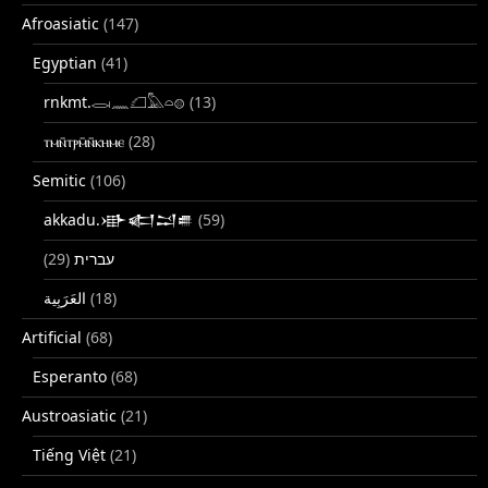
Afroasiatic
(147)
Egyptian
(41)
rnkmt.𓂋𓏺𓈖𓆎𓅓𓏏𓊖
(13)
ⲧⲙⲛ̄ⲧⲣⲙ̄ⲛ̄ⲕⲏⲙⲉ
(28)
Semitic
(106)
akkadu.𒀝𒅗𒁺𒌑
(59)
(29)
עברית
(18)
Artificial
(68)
Esperanto
(68)
Austroasiatic
(21)
Tiếng Việt
(21)