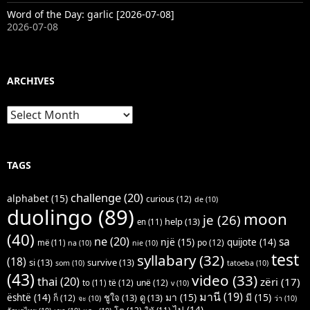
Word of the Day: garlic [2026-07-08]
2026-07-08
ARCHIVES
Archives
TAGS
challenge
(20)
alphabet
(15)
curious
(12)
de
(10)
duolingo
(89)
moon
je
(26)
help
(13)
en
(11)
(40)
ne
(20)
sa
një
(15)
quijote
(14)
po
(12)
më
(11)
na
(10)
nie
(10)
test
syllabary
(32)
(18)
si
(13)
survive
(13)
som
(10)
tatoeba
(10)
(43)
video
(33)
thai
(20)
zëri
(17)
të
(12)
unë
(12)
to
(11)
v
(10)
มานี
(19)
มา
(15)
มี
(15)
është
(14)
ชูใจ
(13)
ดู
(13)
ก็
(12)
จะ
(10)
ว่า
(10)
ไป
(14)