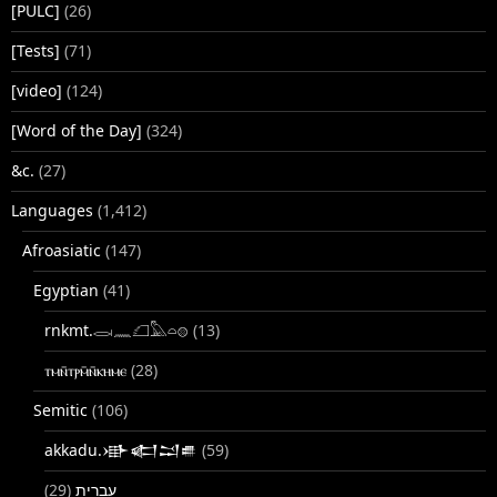
[PULC]
(26)
[Tests]
(71)
[video]
(124)
[Word of the Day]
(324)
&c.
(27)
Languages
(1,412)
Afroasiatic
(147)
Egyptian
(41)
rnkmt.𓂋𓏺𓈖𓆎𓅓𓏏𓊖
(13)
ⲧⲙⲛ̄ⲧⲣⲙ̄ⲛ̄ⲕⲏⲙⲉ
(28)
Semitic
(106)
akkadu.𒀝𒅗𒁺𒌑
(59)
(29)
עברית