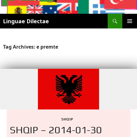
Search
Linguae Dilectae
SKIP
PRIMAR
TO
MENU
CONTENT
Tag Archives: e premte
SHQIP
SHQIP – 2014-01-30