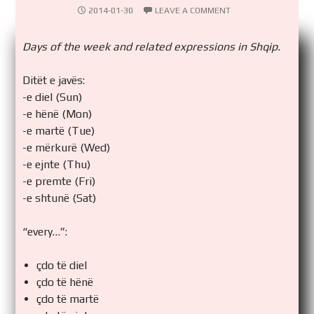
2014-01-30
LEAVE A COMMENT
Days of the week and related expressions in Shqip.
Ditët e javës:
-e diel (Sun)
-e hënë (Mon)
-e martë (Tue)
-e mërkurë (Wed)
-e ejnte (Thu)
-e premte (Fri)
-e shtunë (Sat)
“every…”:
çdo të diel
çdo të hënë
çdo të martë