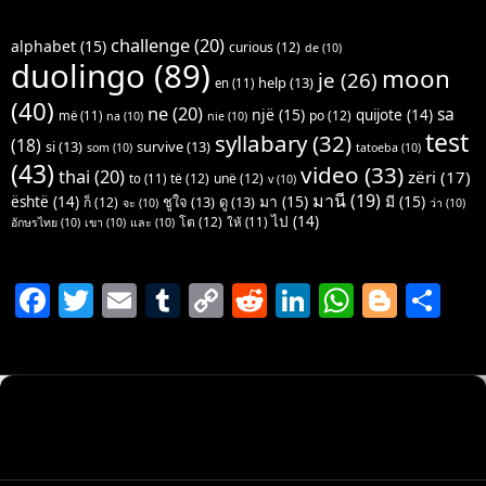
challenge
(20)
alphabet
(15)
curious
(12)
de
(10)
duolingo
(89)
moon
je
(26)
help
(13)
en
(11)
(40)
ne
(20)
sa
një
(15)
quijote
(14)
po
(12)
më
(11)
na
(10)
nie
(10)
test
syllabary
(32)
(18)
si
(13)
survive
(13)
som
(10)
tatoeba
(10)
(43)
video
(33)
thai
(20)
zëri
(17)
të
(12)
unë
(12)
to
(11)
v
(10)
มานี
(19)
มา
(15)
มี
(15)
është
(14)
ชูใจ
(13)
ดู
(13)
ก็
(12)
จะ
(10)
ว่า
(10)
ไป
(14)
โต
(12)
ให้
(11)
อักษรไทย
(10)
เขา
(10)
และ
(10)
F
T
E
T
C
R
Li
W
Bl
S
a
w
m
u
o
e
n
h
o
h
c
itt
ai
m
p
d
k
at
g
ar
e
er
l
bl
y
di
e
s
g
e
b
r
Li
t
dI
A
er
o
n
n
p