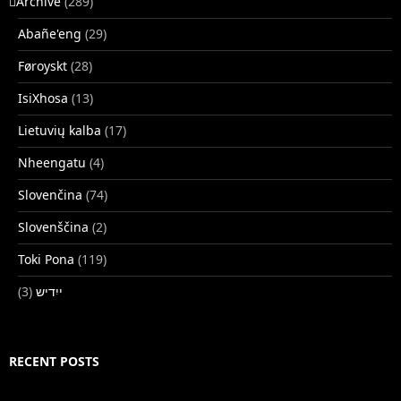
􏿽Archive
(289)
Abañe'eng
(29)
Føroyskt
(28)
IsiXhosa
(13)
Lietuvių kalba
(17)
Nheengatu
(4)
Slovenčina
(74)
Slovenščina
(2)
Toki Pona
(119)
(3)
ייִדיש
RECENT POSTS