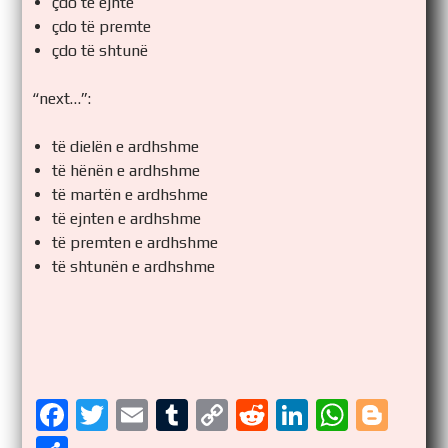
çdo të ejnte
çdo të premte
çdo të shtunë
“next…”:
të dielën e ardhshme
të hënën e ardhshme
të martën e ardhshme
të ejnten e ardhshme
të premten e ardhshme
të shtunën e ardhshme
F
T
E
T
C
R
Li
W
Bl
a
wi
m
u
o
e
n
h
o