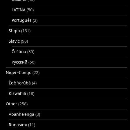
LATINA
(50)
Português
(2)
Shqip
(131)
Slavic
(90)
Čeština
(35)
Русский
(56)
Niger–Congo
(22)
Èdè Yorùbá
(4)
Kiswahili
(18)
Other
(258)
Abanhe'enga
(3)
Runasimi
(11)