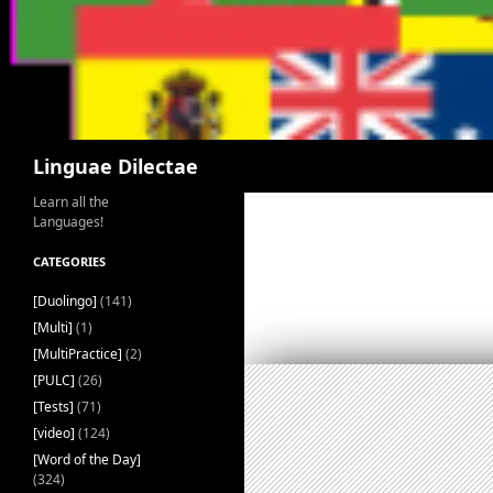
Search
Linguae Dilectae
Learn all the
Languages!
CATEGORIES
[Duolingo]
(141)
[Multi]
(1)
[MultiPractice]
(2)
[PULC]
(26)
[Tests]
(71)
[video]
(124)
[Word of the Day]
(324)