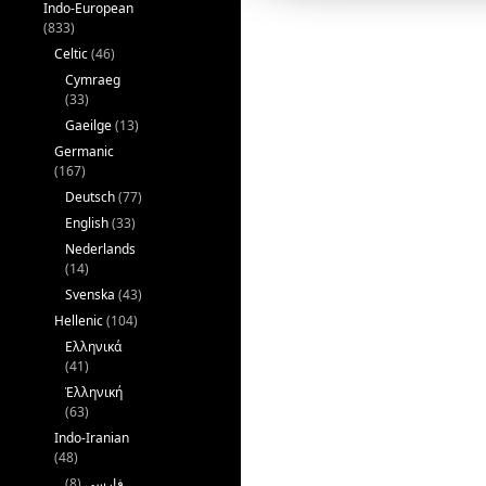
Indo-European
(833)
Celtic
(46)
Cymraeg
(33)
Gaeilge
(13)
Germanic
(167)
Deutsch
(77)
English
(33)
Nederlands
(14)
Svenska
(43)
Hellenic
(104)
Ελληνικά
(41)
Ἑλληνική
(63)
Indo-Iranian
(48)
(8)
فارسی