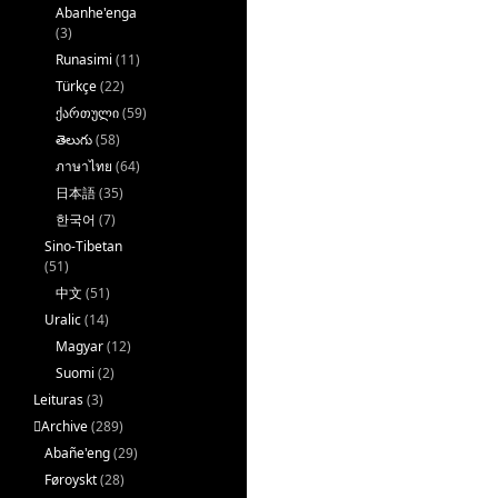
Abanhe'enga
(3)
Runasimi
(11)
Türkçe
(22)
ქართული
(59)
తెలుగు
(58)
ภาษาไทย
(64)
日本語
(35)
한국어
(7)
Sino-Tibetan
(51)
中文
(51)
Uralic
(14)
Magyar
(12)
Suomi
(2)
Leituras
(3)
􏿽Archive
(289)
Abañe'eng
(29)
Føroyskt
(28)