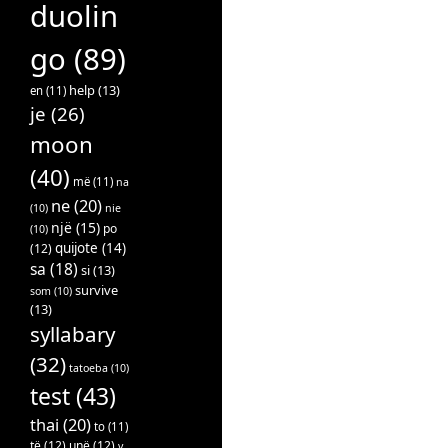
duolin
go
(89)
help
(13)
en
(11)
je
(26)
moon
(40)
më
(11)
na
ne
(20)
(10)
nie
një
(15)
po
(10)
quijote
(14)
(12)
sa
(18)
si
(13)
survive
som
(10)
(13)
syllabary
(32)
tatoeba
(10)
test
(43)
thai
(20)
to
(11)
të
(12)
unë
(12)
v