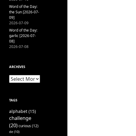
Word of the Day:
the Sun [2026-07-
09]
2026-07-09
Word of the Day:
garlic [2026-07-
08]
2026-07-08
ARCHIVES
Archives
TAGS
alphabet
(15)
challenge
(20)
curious
(12)
de
(10)