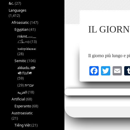
&c.
(27)
Languages
(1,412)
Afroasiatic
(147)
IL GIORN
Egyptian
(41)
rnkmt.𓂋𓏺𓈖
𓆎𓅓𓏏𓊖
(13)
ⲧⲙⲛ̄ⲧⲣⲙ̄ⲛ̄ⲕⲏⲙⲉ
(28)
Il giorno più lungo e 
Semitic
(106)
akkadu.𒀝
Fa
T
E
𒅗𒁺𒌑
ce
wi
m
(59)
(29)
עברית
bo
tte
ai
(18)
ok
r
Artificial
(68)
Esperanto
(68)
Austroasiatic
(21)
Tiếng Việt
(21)