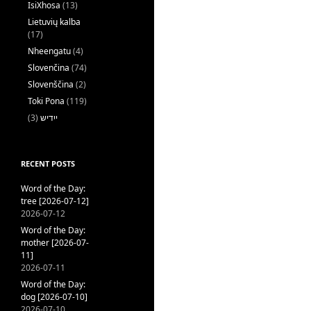
IsiXhosa
(13)
Lietuvių kalba
(17)
Nheengatu
(4)
Slovenčina
(74)
Slovenščina
(2)
Toki Pona
(119)
(3)
ייִדיש
RECENT POSTS
Word of the Day:
tree [2026-07-12]
2026-07-12
Word of the Day:
mother [2026-07-
11]
2026-07-11
Word of the Day:
dog [2026-07-10]
2026-07-10