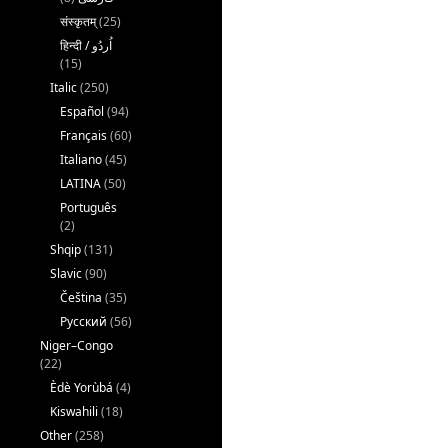
संस्कृतम्
(25)
(15)
Italic
(250)
Español
(94)
Français
(60)
Italiano
(45)
LATINA
(50)
Português
(2)
Shqip
(131)
Slavic
(90)
Čeština
(35)
Русский
(56)
Niger–Congo
(22)
Èdè Yorùbá
(4)
Kiswahili
(18)
Other
(258)