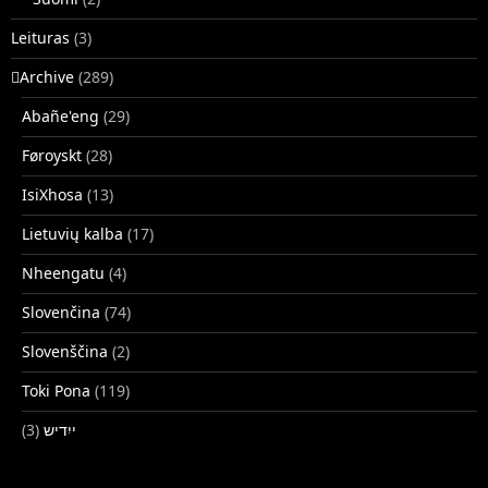
Leituras
(3)
􏿽Archive
(289)
Abañe'eng
(29)
Føroyskt
(28)
IsiXhosa
(13)
Lietuvių kalba
(17)
Nheengatu
(4)
Slovenčina
(74)
Slovenščina
(2)
Toki Pona
(119)
(3)
ייִדיש