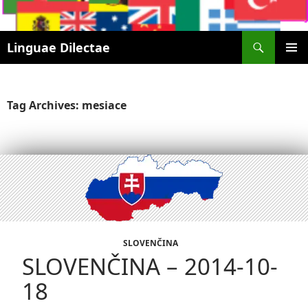
Search
Linguae Dilectae
SKIP
PRIMAR
TO
MENU
CONTENT
Tag Archives: mesiace
SLOVENČINA
SLOVENČINA – 2014-10-
18