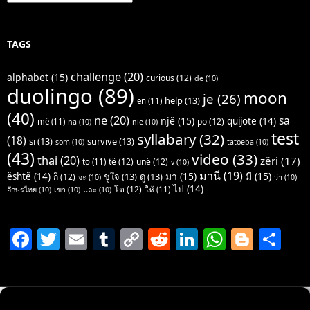
TAGS
challenge
(20)
alphabet
(15)
curious
(12)
de
(10)
duolingo
(89)
moon
je
(26)
help
(13)
en
(11)
(40)
ne
(20)
sa
një
(15)
quijote
(14)
po
(12)
më
(11)
na
(10)
nie
(10)
test
syllabary
(32)
(18)
si
(13)
survive
(13)
som
(10)
tatoeba
(10)
(43)
video
(33)
thai
(20)
zëri
(17)
të
(12)
unë
(12)
to
(11)
v
(10)
มานี
(19)
มา
(15)
มี
(15)
është
(14)
ชูใจ
(13)
ดู
(13)
ก็
(12)
จะ
(10)
ว่า
(10)
ไป
(14)
โต
(12)
ให้
(11)
อักษรไทย
(10)
เขา
(10)
และ
(10)
F
T
E
T
C
R
Li
W
Bl
S
a
w
m
u
o
e
n
h
o
h
c
itt
ai
m
p
d
k
at
g
ar
e
er
l
bl
y
di
e
s
g
e