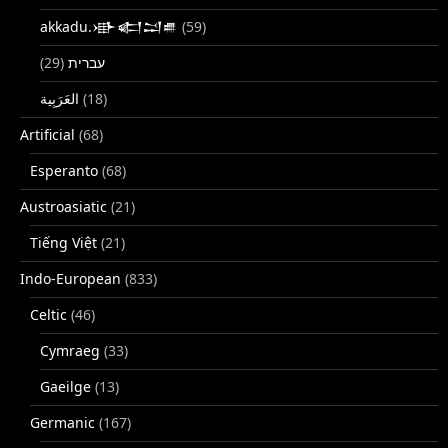
akkadu.𒀝𒅗𒁺𒌑
(59)
(29)
עברית
(18)
Artificial
(68)
Esperanto
(68)
Austroasiatic
(21)
Tiếng Việt
(21)
Indo-European
(833)
Celtic
(46)
Cymraeg
(33)
Gaeilge
(13)
Germanic
(167)