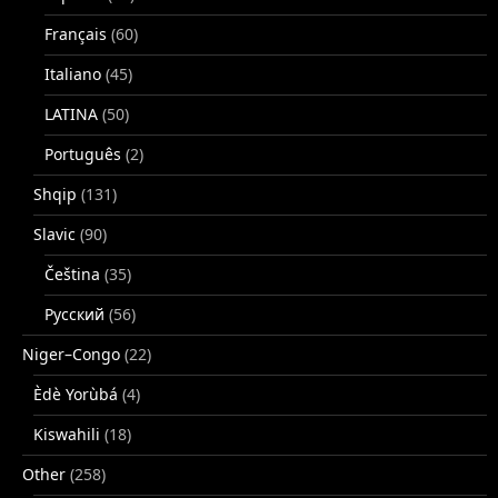
Français
(60)
Italiano
(45)
LATINA
(50)
Português
(2)
Shqip
(131)
Slavic
(90)
Čeština
(35)
Русский
(56)
Niger–Congo
(22)
Èdè Yorùbá
(4)
Kiswahili
(18)
Other
(258)