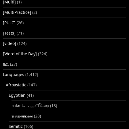
[Multi]
(1)
[MultiPractice]
(2)
[PULC]
(26)
[Tests]
(71)
[video]
(124)
[Word of the Day]
(324)
&c.
(27)
Languages
(1,412)
Afroasiatic
(147)
Egyptian
(41)
rnkmt.𓂋𓏺𓈖𓆎𓅓𓏏𓊖
(13)
ⲧⲙⲛ̄ⲧⲣⲙ̄ⲛ̄ⲕⲏⲙⲉ
(28)
Semitic
(106)