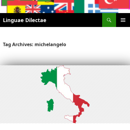
Search
Linguae Dilectae
SKIP
PRIMAR
TO
MENU
CONTENT
Tag Archives: michelangelo