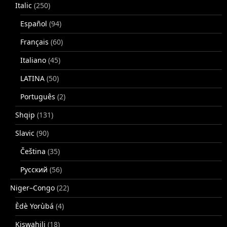
Italic
(250)
Español
(94)
Français
(60)
Italiano
(45)
LATINA
(50)
Português
(2)
Shqip
(131)
Slavic
(90)
Čeština
(35)
Русский
(56)
Niger–Congo
(22)
Èdè Yorùbá
(4)
Kiswahili
(18)