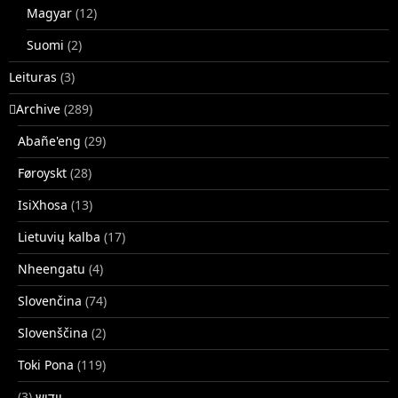
Magyar
(12)
Suomi
(2)
Leituras
(3)
􏿽Archive
(289)
Abañe'eng
(29)
Føroyskt
(28)
IsiXhosa
(13)
Lietuvių kalba
(17)
Nheengatu
(4)
Slovenčina
(74)
Slovenščina
(2)
Toki Pona
(119)
(3)
ייִדיש