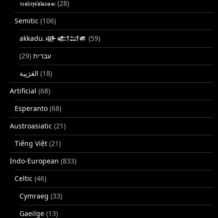
ⲧⲙⲛ̄ⲧⲣⲙ̄ⲛ̄ⲕⲏⲙⲉ
(28)
Semitic
(106)
akkadu.𒀝𒅗𒁺𒌑
(59)
(29)
עברית
(18)
Artificial
(68)
Esperanto
(68)
Austroasiatic
(21)
Tiếng Việt
(21)
Indo-European
(833)
Celtic
(46)
Cymraeg
(33)
Gaeilge
(13)