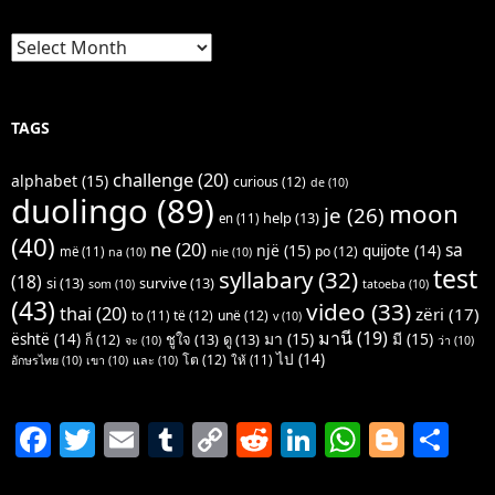
Archives
TAGS
challenge
(20)
alphabet
(15)
curious
(12)
de
(10)
duolingo
(89)
moon
je
(26)
help
(13)
en
(11)
(40)
ne
(20)
sa
një
(15)
quijote
(14)
po
(12)
më
(11)
na
(10)
nie
(10)
test
syllabary
(32)
(18)
si
(13)
survive
(13)
som
(10)
tatoeba
(10)
(43)
video
(33)
thai
(20)
zëri
(17)
të
(12)
unë
(12)
to
(11)
v
(10)
มานี
(19)
มา
(15)
มี
(15)
është
(14)
ชูใจ
(13)
ดู
(13)
ก็
(12)
จะ
(10)
ว่า
(10)
ไป
(14)
โต
(12)
ให้
(11)
อักษรไทย
(10)
เขา
(10)
และ
(10)
F
T
E
T
C
R
Li
W
Bl
S
a
w
m
u
o
e
n
h
o
h