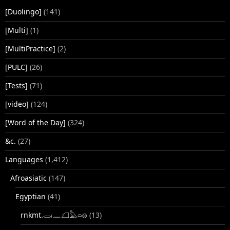
[Duolingo]
(141)
[Multi]
(1)
[MultiPractice]
(2)
[PULC]
(26)
[Tests]
(71)
[video]
(124)
[Word of the Day]
(324)
&c.
(27)
Languages
(1,412)
Afroasiatic
(147)
Egyptian
(41)
rnkmt.𓂋𓏺𓈖𓆎𓅓𓏏𓊖
(13)