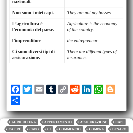
nazionali.
Non sono i miei capi.
They are not my bosses.
L’agricultura è
Agriculture is the economy
l’economia del paese.
of the country.
l’imprenditore
the entrepreneur
Ci sono diversi tipi di
There are different types of
assicurazione.
insurance.
Fa
T
E
T
C
R
Li
W
Bl
ce
wi
m
u
op
ed
nk
ha
og
S
bo
tte
ail
m
y
di
ed
ts
ge
ha
ok
r
bl
Li
t
In
A
r
re
AGRICULTURA
APPUNTAMENTO
ASSICURAZIONE
CAPI
r
nk
pp
CAPIRE
CAPO
CI
COMMERCIO
COMPRA
DENARO