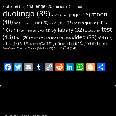
challenge
(20)
alphabet
(15)
curious
(12)
de
(10)
duolingo
(89)
moon
je
(26)
help
(13)
en
(11)
(40)
ne
(20)
sa
një
(15)
quijote
(14)
po
(12)
më
(11)
na
(10)
nie
(10)
test
syllabary
(32)
(18)
si
(13)
survive
(13)
som
(10)
tatoeba
(10)
(43)
video
(33)
thai
(20)
zëri
(17)
të
(12)
unë
(12)
to
(11)
v
(10)
มานี
(19)
มา
(15)
มี
(15)
është
(14)
ชูใจ
(13)
ดู
(13)
ก็
(12)
จะ
(10)
ว่า
(10)
ไป
(14)
โต
(12)
ให้
(11)
อักษรไทย
(10)
เขา
(10)
และ
(10)
F
T
E
T
C
R
Li
W
Bl
S
a
w
m
u
o
e
n
h
o
h
c
itt
ai
m
p
d
k
at
g
ar
e
er
l
bl
y
di
e
s
g
e
b
r
Li
t
dI
A
er
o
n
n
p