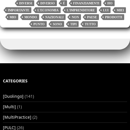
DIVERSI
DIVERSO
È
FINANZIAMENTI
HO
IMPORTANTE
L'ECONOMIA
L'IMPRENDITORE
LUI
MIEI
MIO
MONDO
NAZIONALI
NON
PAESE
PRODOTTI
PUNTO
SONO
TIPI
TUTTO
CATEGORIES
[Duolingo]
(141)
[Multi]
(1)
[MultiPractice]
(2)
[PULC]
(26)