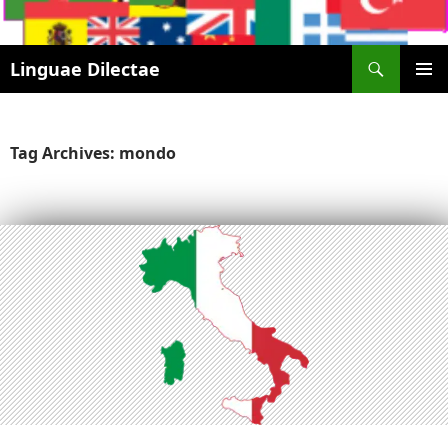
Search
Linguae Dilectae
SKIP
PRIMAR
TO
MENU
CONTENT
Tag Archives: mondo