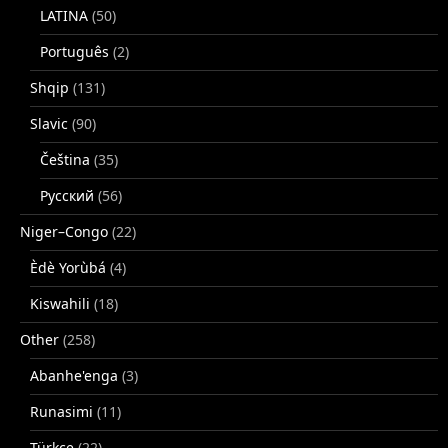
LATINA
(50)
Português
(2)
Shqip
(131)
Slavic
(90)
Čeština
(35)
Русский
(56)
Niger–Congo
(22)
Èdè Yorùbá
(4)
Kiswahili
(18)
Other
(258)
Abanhe'enga
(3)
Runasimi
(11)
Türkçe
(22)