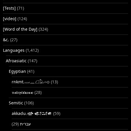
[Tests]
(71)
[video]
(124)
[Word of the Day]
(324)
&c.
(27)
Languages
(1,412)
Afroasiatic
(147)
Egyptian
(41)
rnkmt.𓂋𓏺𓈖𓆎𓅓𓏏𓊖
(13)
ⲧⲙⲛ̄ⲧⲣⲙ̄ⲛ̄ⲕⲏⲙⲉ
(28)
Semitic
(106)
akkadu.𒀝𒅗𒁺𒌑
(59)
(29)
עברית