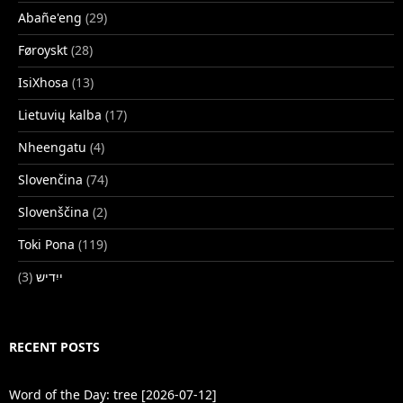
Abañe'eng
(29)
Føroyskt
(28)
IsiXhosa
(13)
Lietuvių kalba
(17)
Nheengatu
(4)
Slovenčina
(74)
Slovenščina
(2)
Toki Pona
(119)
(3)
ייִדיש
RECENT POSTS
Word of the Day: tree [2026-07-12]