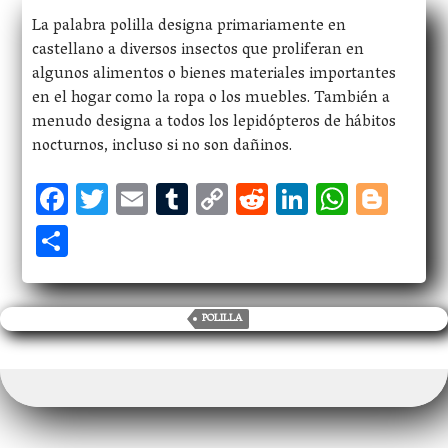
La palabra polilla designa primariamente en
castellano a diversos insectos que proliferan en
algunos alimentos o bienes materiales importantes
en el hogar como la ropa o los muebles. También a
menudo designa a todos los lepidópteros de hábitos
nocturnos, incluso si no son dañinos.
F
T
E
T
C
R
Li
W
Bl
ac
w
m
u
o
ed
n
h
og
S
eb
itt
ai
m
p
di
ke
at
ge
h
oo
er
l
bl
y
t
dI
s
r
ar
k
r
Li
n
A
e
POLILLA
n
p
k
p