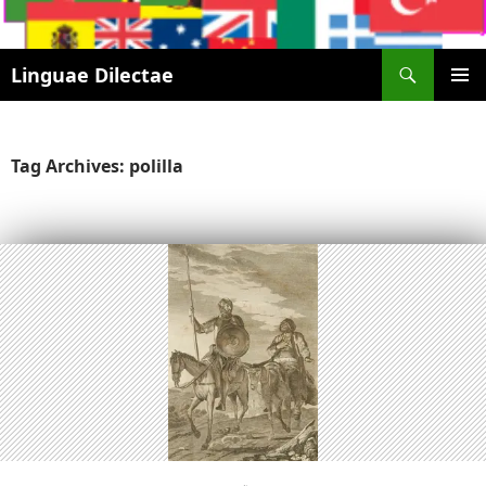
Search
Linguae Dilectae
SKIP
PRIMAR
TO
MENU
CONTENT
Tag Archives: polilla