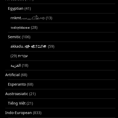
Egyptian
(41)
rnkmt.𓂋𓏺𓈖𓆎𓅓𓏏𓊖
(13)
ⲧⲙⲛ̄ⲧⲣⲙ̄ⲛ̄ⲕⲏⲙⲉ
(28)
Semitic
(106)
akkadu.𒀝𒅗𒁺𒌑
(59)
(29)
עברית
(18)
Artificial
(68)
Esperanto
(68)
Austroasiatic
(21)
Tiếng Việt
(21)
Indo-European
(833)