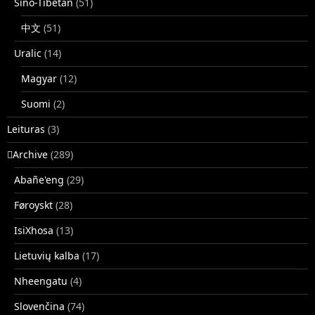
Sino-Tibetan
(51)
中文
(51)
Uralic
(14)
Magyar
(12)
Suomi
(2)
Leituras
(3)
􏿽Archive
(289)
Abañe'eng
(29)
Føroyskt
(28)
IsiXhosa
(13)
Lietuvių kalba
(17)
Nheengatu
(4)
Slovenčina
(74)