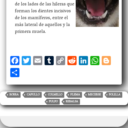
de los lados de las hileras que
forman los dientes incisivos
de los mamíferos, entre el
más lateral de aquellos y la
primera muela.
F
T
E
T
C
R
Li
W
Bl
ac
w
m
u
o
ed
n
h
og
S
eb
itt
ai
m
p
di
ke
at
ge
h
oo
er
l
bl
y
t
dI
s
r
ar
k
r
Li
n
A
e
BORRA
CAPULLO
COLMILLO
FLEMA
MECERSE
POLILLA
n
p
PULPO
REBALSA
k
p