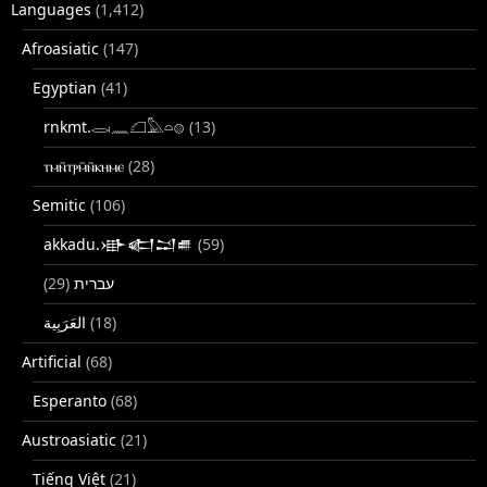
Languages
(1,412)
Afroasiatic
(147)
Egyptian
(41)
rnkmt.𓂋𓏺𓈖𓆎𓅓𓏏𓊖
(13)
ⲧⲙⲛ̄ⲧⲣⲙ̄ⲛ̄ⲕⲏⲙⲉ
(28)
Semitic
(106)
akkadu.𒀝𒅗𒁺𒌑
(59)
(29)
עברית
(18)
Artificial
(68)
Esperanto
(68)
Austroasiatic
(21)
Tiếng Việt
(21)