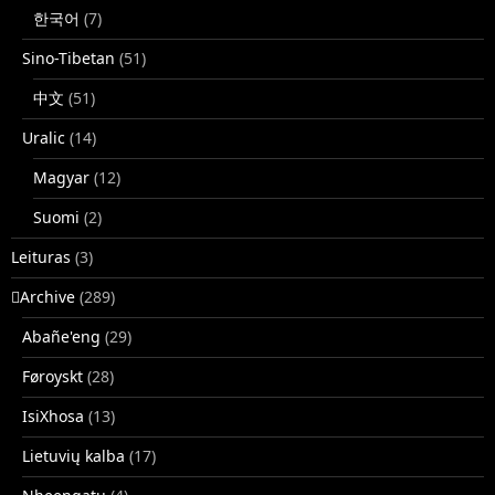
한국어
(7)
Sino-Tibetan
(51)
中文
(51)
Uralic
(14)
Magyar
(12)
Suomi
(2)
Leituras
(3)
􏿽Archive
(289)
Abañe'eng
(29)
Føroyskt
(28)
IsiXhosa
(13)
Lietuvių kalba
(17)