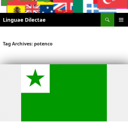
Search
Linguae Dilectae
SKIP
PRIMAR
TO
MENU
CONTENT
Tag Archives: potenco