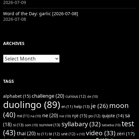
2026-07-09
Word of the Day: garlic [2026-07-08]
2026-07-08
ARCHIVES
Archives
TAGS
challenge
(20)
alphabet
(15)
curious
(12)
de
(10)
duolingo
(89)
moon
je
(26)
help
(13)
en
(11)
(40)
ne
(20)
sa
një
(15)
quijote
(14)
po
(12)
më
(11)
na
(10)
nie
(10)
test
syllabary
(32)
(18)
si
(13)
survive
(13)
som
(10)
tatoeba
(10)
(43)
video
(33)
thai
(20)
zëri
(17)
të
(12)
unë
(12)
to
(11)
v
(10)