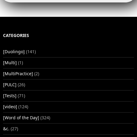
k
p
CATEGORIES
[Duolingo]
(141)
[Multi]
(1)
[MultiPractice]
(2)
[PULC]
(26)
[Tests]
(71)
[video]
(124)
[Word of the Day]
(324)
&c.
(27)