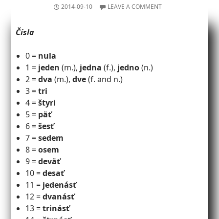
2014-09-10
LEAVE A COMMENT
Čísla
0 =
nula
1 =
jeden
(m.),
jedna
(f.),
jedno
(n.)
2 =
dva
(m.),
dve
(f. and n.)
3 =
tri
4 =
štyri
5 =
päť
6 =
šesť
7 =
sedem
8 =
osem
9 =
deväť
10 =
desať
11 =
jedenásť
12 =
dvanásť
13 =
trinásť