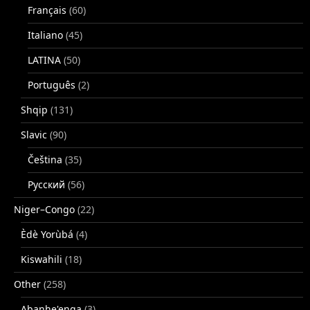
Français
(60)
Italiano
(45)
LATINA
(50)
Português
(2)
Shqip
(131)
Slavic
(90)
Čeština
(35)
Русский
(56)
Niger–Congo
(22)
Èdè Yorùbá
(4)
Kiswahili
(18)
Other
(258)
Abanhe'enga
(3)