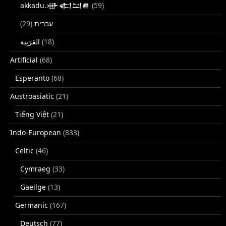
akkadu.𒀝𒅗𒁺𒌑
(59)
(29)
עברית
(18)
Artificial
(68)
Esperanto
(68)
Austroasiatic
(21)
Tiếng Việt
(21)
Indo-European
(833)
Celtic
(46)
Cymraeg
(33)
Gaeilge
(13)
Germanic
(167)
Deutsch
(77)