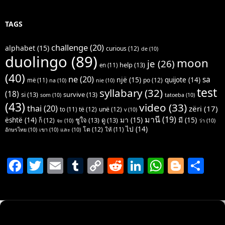
TAGS
challenge
(20)
alphabet
(15)
curious
(12)
de
(10)
duolingo
(89)
moon
je
(26)
help
(13)
en
(11)
(40)
ne
(20)
sa
një
(15)
quijote
(14)
po
(12)
më
(11)
na
(10)
nie
(10)
test
syllabary
(32)
(18)
si
(13)
survive
(13)
som
(10)
tatoeba
(10)
(43)
video
(33)
thai
(20)
zëri
(17)
të
(12)
unë
(12)
to
(11)
v
(10)
มานี
(19)
มา
(15)
มี
(15)
është
(14)
ชูใจ
(13)
ดู
(13)
ก็
(12)
จะ
(10)
ว่า
(10)
ไป
(14)
โต
(12)
ให้
(11)
อักษรไทย
(10)
เขา
(10)
และ
(10)
F
T
E
T
C
R
Li
W
Bl
S
a
w
m
u
o
e
n
h
o
h
c
itt
ai
m
p
d
k
at
g
ar
e
er
l
bl
y
di
e
s
g
e