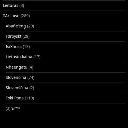
Leituras
(3)
􏿽Archive
(289)
Abañe'eng
(29)
Føroyskt
(28)
IsiXhosa
(13)
Lietuvių kalba
(17)
Nheengatu
(4)
Slovenčina
(74)
Slovenščina
(2)
Toki Pona
(119)
(3)
ייִדיש