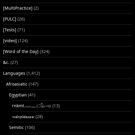
[MultiPractice]
(2)
[PULC]
(26)
[Tests]
(71)
[video]
(124)
[Word of the Day]
(324)
&c.
(27)
Languages
(1,412)
Afroasiatic
(147)
Egyptian
(41)
rnkmt.𓂋𓏺𓈖𓆎𓅓𓏏𓊖
(13)
ⲧⲙⲛ̄ⲧⲣⲙ̄ⲛ̄ⲕⲏⲙⲉ
(28)
Semitic
(106)