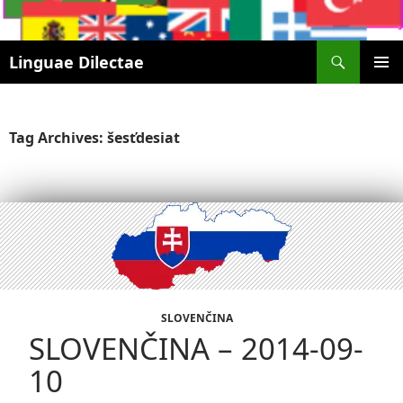
Search
Linguae Dilectae
SKIP
PRIMAR
TO
MENU
CONTENT
Tag Archives: šesťdesiat
SLOVENČINA
SLOVENČINA – 2014-09-
10