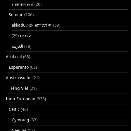
ⲧⲙⲛ̄ⲧⲣⲙ̄ⲛ̄ⲕⲏⲙⲉ
(28)
Semitic
(106)
akkadu.𒀝𒅗𒁺𒌑
(59)
(29)
עברית
(18)
Artificial
(68)
Esperanto
(68)
Austroasiatic
(21)
Tiếng Việt
(21)
Indo-European
(833)
Celtic
(46)
Cymraeg
(33)
Gaeilge
(13)