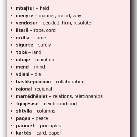
mbajtur
– held
mënyrë
– manner, mood, way
vendosur
– decided, firm, resolute
litarë
– rope, cord
erdha
– came
sigurte
– safely
tokë
– land
mbaje
– maintain
mend
– mind
vdisni
– die
bashkëpunimin
– collaboration
rajonal
-regional
marrëdhëniet
– relations, relationships
fqinjësisë
– neighbourhood
shtylla
– columns
paqen
– peace
parimet
– principles
kartës
– card, paper