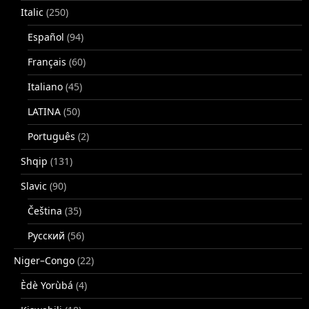
Italic
(250)
Español
(94)
Français
(60)
Italiano
(45)
LATINA
(50)
Português
(2)
Shqip
(131)
Slavic
(90)
Čeština
(35)
Русский
(56)
Niger–Congo
(22)
Èdè Yorùbá
(4)