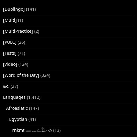
[Duolingo]
(141)
[Multi]
(1)
[MultiPractice]
(2)
[PULC]
(26)
[Tests]
(71)
[video]
(124)
[Word of the Day]
(324)
&c.
(27)
Languages
(1,412)
Afroasiatic
(147)
Egyptian
(41)
rnkmt.𓂋𓏺𓈖𓆎𓅓𓏏𓊖
(13)