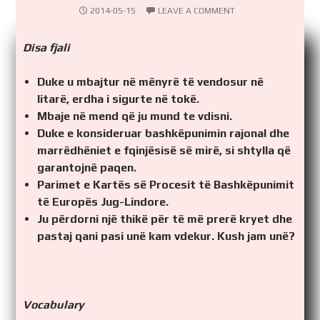
2014-05-15
LEAVE A COMMENT
Disa fjali
Duke u mbajtur në mënyrë të vendosur në
litarë, erdha i sigurte në tokë.
Mbaje në mend që ju mund te vdisni.
Duke e konsideruar bashkëpunimin rajonal dhe
marrëdhëniet e fqinjësisë së mirë, si shtylla që
garantojnë paqen.
Parimet e Kartës së Procesit të Bashkëpunimit
të Europës Jug-Lindore.
Ju përdorni një thikë për të më prerë kryet dhe
pastaj qani pasi unë kam vdekur. Kush jam unë?
Vocabulary