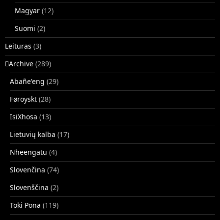
Magyar
(12)
Suomi
(2)
Leituras
(3)
􏿽Archive
(289)
Abañe'eng
(29)
Føroyskt
(28)
IsiXhosa
(13)
Lietuvių kalba
(17)
Nheengatu
(4)
Slovenčina
(74)
Slovenščina
(2)
Toki Pona
(119)