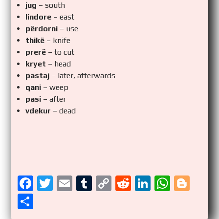
jug
– south
lindore
– east
përdorni
– use
thikë
– knife
prerë
– to cut
kryet
– head
pastaj
– later, afterwards
qani
– weep
pasi
– after
vdekur
– dead
F
T
E
T
C
R
Li
W
Bl
a
wi
m
u
o
e
n
h
o
S
ce
tt
ail
m
p
d
k
at
g
h