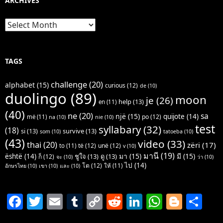
ARCHIVES
Archives
TAGS
challenge
(20)
alphabet
(15)
curious
(12)
de
(10)
duolingo
(89)
moon
je
(26)
help
(13)
en
(11)
(40)
ne
(20)
sa
një
(15)
quijote
(14)
po
(12)
më
(11)
na
(10)
nie
(10)
test
syllabary
(32)
(18)
si
(13)
survive
(13)
som
(10)
tatoeba
(10)
(43)
video
(33)
thai
(20)
zëri
(17)
të
(12)
unë
(12)
to
(11)
v
(10)
มานี
(19)
มา
(15)
มี
(15)
është
(14)
ชูใจ
(13)
ดู
(13)
ก็
(12)
จะ
(10)
ว่า
(10)
ไป
(14)
โต
(12)
ให้
(11)
อักษรไทย
(10)
เขา
(10)
และ
(10)
F
T
E
T
C
R
Li
W
Bl
S
a
w
m
u
o
e
n
h
o
h