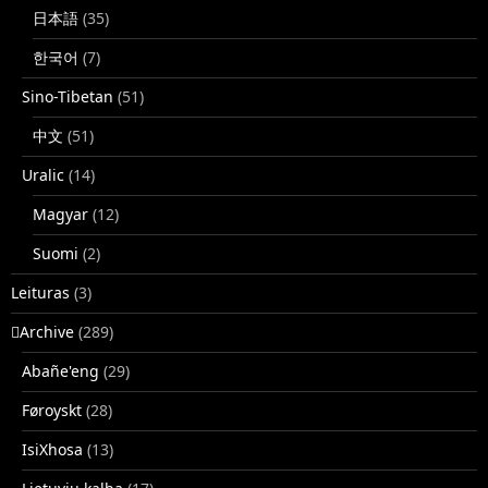
日本語
(35)
한국어
(7)
Sino-Tibetan
(51)
中文
(51)
Uralic
(14)
Magyar
(12)
Suomi
(2)
Leituras
(3)
􏿽Archive
(289)
Abañe'eng
(29)
Føroyskt
(28)
IsiXhosa
(13)