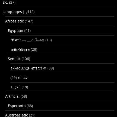
&c.
(27)
Languages
(1,412)
Afroasiatic
(147)
Egyptian
(41)
rnkmt.𓂋𓏺𓈖𓆎𓅓𓏏𓊖
(13)
ⲧⲙⲛ̄ⲧⲣⲙ̄ⲛ̄ⲕⲏⲙⲉ
(28)
Semitic
(106)
akkadu.𒀝𒅗𒁺𒌑
(59)
(29)
עברית
(18)
Artificial
(68)
Esperanto
(68)
Austroasiatic
(21)