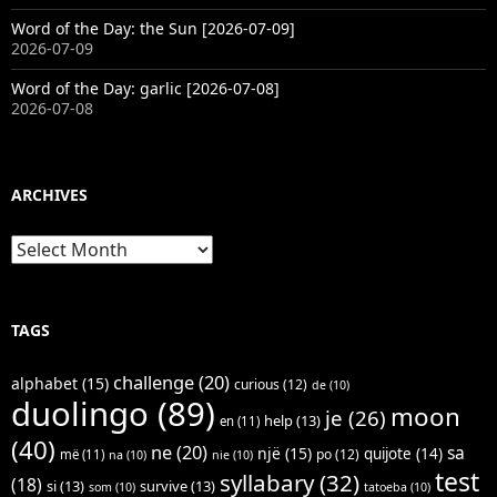
Word of the Day: the Sun [2026-07-09]
2026-07-09
Word of the Day: garlic [2026-07-08]
2026-07-08
ARCHIVES
Archives
TAGS
challenge
(20)
alphabet
(15)
curious
(12)
de
(10)
duolingo
(89)
moon
je
(26)
help
(13)
en
(11)
(40)
ne
(20)
sa
një
(15)
quijote
(14)
po
(12)
më
(11)
na
(10)
nie
(10)
test
syllabary
(32)
(18)
si
(13)
survive
(13)
som
(10)
tatoeba
(10)