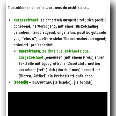
Pusteblume: Ich sehe was, was du nicht siehst.
ausgezeichnet
: zeichnerisch ausgestaltet; sich positiv
abhebend, hervorragend; mit einer Auszeichnung
versehen; hervorragend, angenehm, positiv, gut, sehr
gut, “eins a”; weitere siehe Thesaurus:hervorragend;
prämiert, preisgekrönt.
auszeichnen
, zeichne aus, zeichnete aus,
ausgezeichnet
: jemanden (mit einem Preis) ehren;
Textteile mit typografischer Zusatzinformation
versehen; (refl.) sich (durch etwas) hervortun;
(Waren, Artikel) ein Preisetikett aufkleben.
lebendig
–
aussprache:
[leˈbɛndɪç], [leˈbɛndɪk].