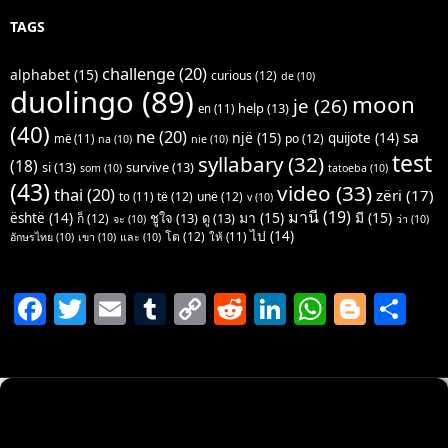
TAGS
challenge
(20)
alphabet
(15)
curious
(12)
de
(10)
duolingo
(89)
moon
je
(26)
help
(13)
en
(11)
(40)
ne
(20)
sa
një
(15)
quijote
(14)
po
(12)
më
(11)
na
(10)
nie
(10)
test
syllabary
(32)
(18)
si
(13)
survive
(13)
som
(10)
tatoeba
(10)
(43)
video
(33)
thai
(20)
zëri
(17)
të
(12)
unë
(12)
to
(11)
v
(10)
มานี
(19)
มา
(15)
มี
(15)
është
(14)
ชูใจ
(13)
ดู
(13)
ก็
(12)
จะ
(10)
ว่า
(10)
ไป
(14)
โต
(12)
ให้
(11)
อักษรไทย
(10)
เขา
(10)
และ
(10)
F
T
E
T
C
R
Li
W
Bl
S
a
w
m
u
o
e
n
h
o
h
c
itt
ai
m
p
d
k
at
g
ar
e
er
l
bl
y
di
e
s
g
e
b
r
Li
t
dI
A
er