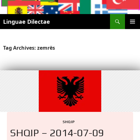
Search
Linguae Dilectae
SKIP
PRIMAR
TO
MENU
CONTENT
Tag Archives: zemrës
SHQIP
SHQIP – 2014-07-09