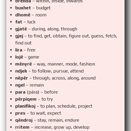
brenda
– within, inside, inwards
buxhet
– budget
dhomë
– room
fat
– luck
gjatë
– during, along, through
gjej
– to find, get, obtain, figure out, guess, fetch,
find out
lira
– free
lojë
– game
mënyrë
– way, manner, mode, fashion
ndjek
– to follow, pursue, attend
nëpër
– through, across, along, around
ngel
– remain
para
(pára) – before
përpiqem
– to try
planifikoj
– to plan, schedule, project
pres
– to wait, expect
qëndroj
– stay, remain, endure
rritem
– increase, grow up, develop