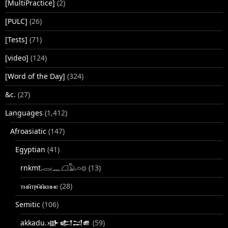
[MultiPractice]
(2)
[PULC]
(26)
[Tests]
(71)
[video]
(124)
[Word of the Day]
(324)
&c.
(27)
Languages
(1,412)
Afroasiatic
(147)
Egyptian
(41)
rnkmt.𓂋𓏺𓈖𓆎𓅓𓏏𓊖
(13)
ⲧⲙⲛ̄ⲧⲣⲙ̄ⲛ̄ⲕⲏⲙⲉ
(28)
Semitic
(106)
akkadu.𒀝𒅗𒁺𒌑
(59)