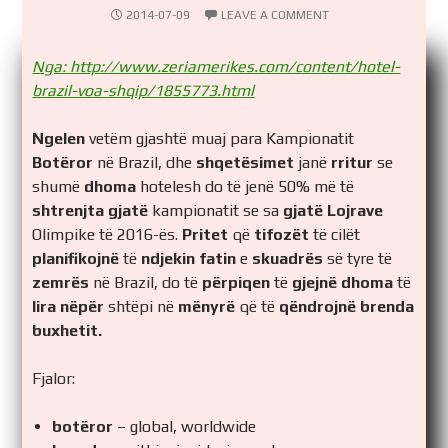
2014-07-09
LEAVE A COMMENT
Nga: http://www.zeriamerikes.com/content/hotel-
brazil-voa-shqip/1855773.html
Ngelen
vetëm gjashtë muaj para Kampionatit
Botëror
në Brazil, dhe
shqetësimet
janë
rritur
se
shumë
dhoma
hotelesh do të jenë 50% më të
shtrenjta gjatë
kampionatit se sa
gjatë Lojrave
Olimpike të 2016-ës.
Pritet
që
tifozët
të cilët
planifikojnë
të
ndjekin fatin
e
skuadrës
së tyre të
zemrës
në Brazil, do të
përpiqen
të
gjejnë dhoma
të
lira
nëpër
shtëpi në
mënyrë
që të
qëndrojnë brenda
buxhetit.
Fjalor:
botëror
– global, worldwide