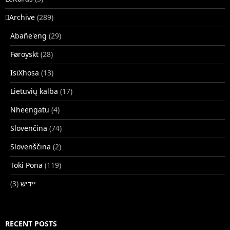
􏿽Archive
(289)
Abañe'eng
(29)
Føroyskt
(28)
IsiXhosa
(13)
Lietuvių kalba
(17)
Nheengatu
(4)
Slovenčina
(74)
Slovenščina
(2)
Toki Pona
(119)
(3)
ייִדיש
RECENT POSTS