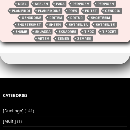
NGEL
NGELEN
PARA
PËRPIQEM
PËRPIQEN
PLANIFIKOJ
PLANIFIKOJNË
PRES
PRITET
QËNDROJ
QËNDROJNË
RRITEM
RRITUR
SHQETËSIM
SHQETËSIMET
SHTËPI
SHTRENJTA
SHTRENJTË
SHUMË
SKUADRA
SKUADRËS
TIFOZ
TIFOZËT
VETËM
ZEMËR
ZEMRËS
CATEGORIES
[Duolingo]
(141)
[Multi]
(1)