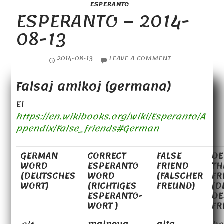
ESPERANTO
ESPERANTO – 2014-
08-13
2014-08-13
LEAVE A COMMENT
Falsaj amikoj (germana)
El
https://en.wikibooks.org/wiki/Esperanto/A
ppendix/False_friends#German
GERMAN
CORRECT
FALSE
DE
WORD
ESPERANTO
FRIEND
TH
(DEUTSCHES
WORD
(FALSCHER
FR
WORT)
(RICHTIGES
FREUND)
(D
ESPERANTO-
DE
WORT )
FR