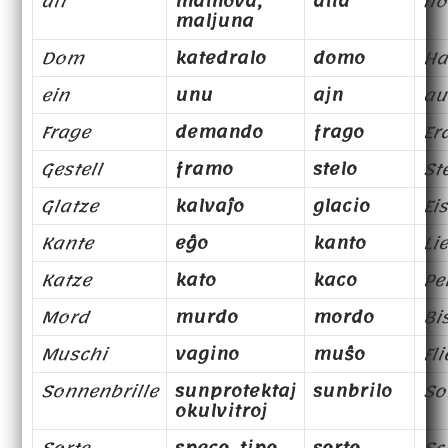
alt
malnova,
alta
ho
maljuna
Dom
katedralo
domo
Ha
ein
unu
ajn
au
Frage
demando
frago
Er
Gestell
framo
stelo
St
Glatze
kalvaĵo
glacio
Ei
Kante
eĝo
kanto
Li
Katze
kato
kaco
Pe
Mord
murdo
mordo
Bi
Muschi
vagino
muŝo
Fl
Sonnenbrille
sunprotektaj
sunbrilo
So
okulvitroj