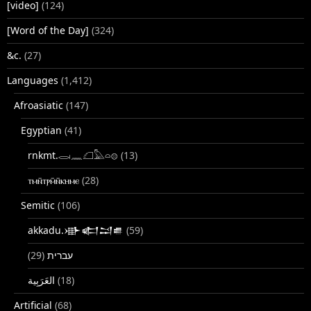
[video]
(124)
[Word of the Day]
(324)
&c.
(27)
Languages
(1,412)
Afroasiatic
(147)
Egyptian
(41)
rnkmt.𓂋𓏺𓈖𓆎𓅓𓏏𓊖
(13)
ⲧⲙⲛ̄ⲧⲣⲙ̄ⲛ̄ⲕⲏⲙⲉ
(28)
Semitic
(106)
akkadu.𒀝𒅗𒁺𒌑
(59)
(29)
עברית
(18)
Artificial
(68)