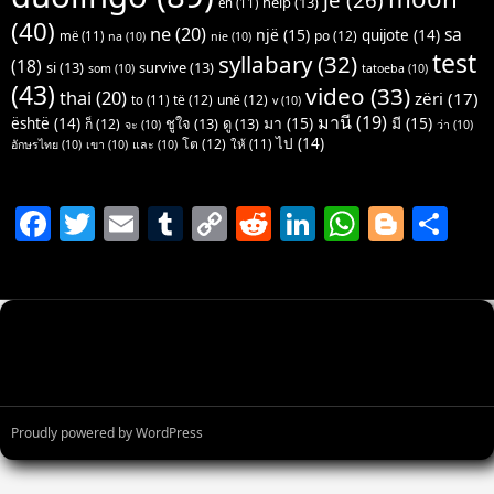
help
(13)
en
(11)
(40)
ne
(20)
sa
një
(15)
quijote
(14)
po
(12)
më
(11)
na
(10)
nie
(10)
test
syllabary
(32)
(18)
si
(13)
survive
(13)
som
(10)
tatoeba
(10)
(43)
video
(33)
thai
(20)
zëri
(17)
të
(12)
unë
(12)
to
(11)
v
(10)
มานี
(19)
มา
(15)
มี
(15)
është
(14)
ชูใจ
(13)
ดู
(13)
ก็
(12)
จะ
(10)
ว่า
(10)
ไป
(14)
โต
(12)
ให้
(11)
อักษรไทย
(10)
เขา
(10)
และ
(10)
F
T
E
T
C
R
Li
W
Bl
S
a
w
m
u
o
e
n
h
o
h
c
itt
ai
m
p
d
k
at
g
ar
e
er
l
bl
y
di
e
s
g
e
b
r
Li
t
dI
A
er
o
n
n
p
o
k
p
Proudly powered by WordPress
k