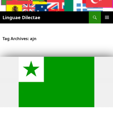
Search
Linguae Dilectae
SKIP
PRIMAR
TO
MENU
CONTENT
Tag Archives: ajn