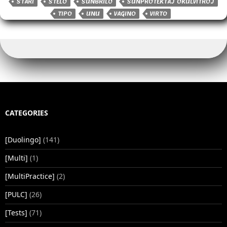
STARI
STELO
SUNBRILO
SUNPROTEKTAJ OKULVITROJ
TIPO
UNU
VAGINO
VIRTO
CATEGORIES
[Duolingo]
(141)
[Multi]
(1)
[MultiPractice]
(2)
[PULC]
(26)
[Tests]
(71)