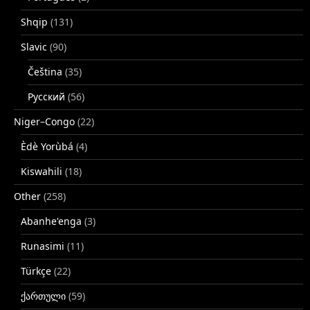
Shqip
(131)
Slavic
(90)
Čeština
(35)
Русский
(56)
Niger–Congo
(22)
Èdè Yorùbá
(4)
Kiswahili
(18)
Other
(258)
Abanhe'enga
(3)
Runasimi
(11)
Türkçe
(22)
ქართული
(59)