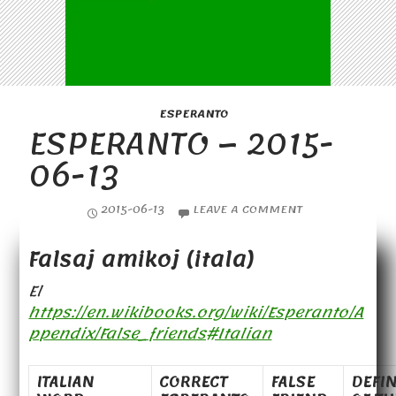
ESPERANTO
ESPERANTO – 2015-
06-13
2015-06-13
LEAVE A COMMENT
Falsaj amikoj (itala)
El
https://en.wikibooks.org/wiki/Esperanto/A
ppendix/False_friends#Italian
ITALIAN
CORRECT
FALSE
DEFIN