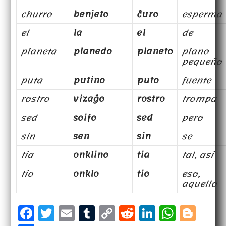
churro
benjeto
ĉuro
esperma
el
la
el
de
planeta
planedo
planeto
plano
pequeño
puta
putino
puto
fuente
rostro
vizaĝo
rostro
trompa
sed
soifo
sed
pero
sin
sen
sin
se
tía
onklino
tia
tal, así
tío
onklo
tio
eso,
aquello
F
T
E
T
C
R
Li
W
B