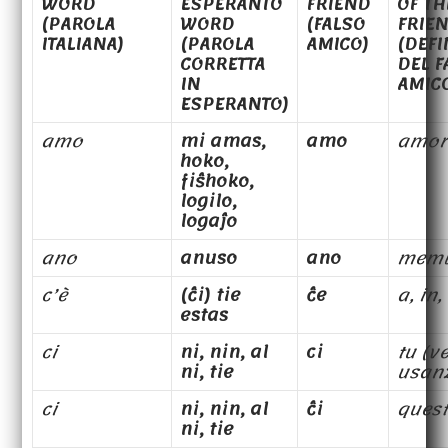
WORD
ESPERANTO
FRIEND
OF TH
(PAROLA
WORD
(FALSO
FRIE
ITALIANA)
(PAROLA
AMICO)
(DEFI
CORRETTA
DEL F
IN
AMIC
ESPERANTO)
amo
mi amas,
amo
amor
hoko,
fiŝhoko,
logilo,
logaĵo
ano
anuso
ano
mem
c’è
(ĉi) tie
ĉe
a, in
estas
ci
ni, nin, al
ci
tu (v
ni, tie
usan
ci
ni, nin, al
ĉi
quest
ni, tie