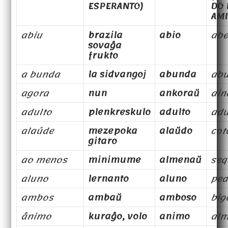
ESPERANTO)
DO 
AMI
abiu
brazila
abio
abe
sovaĝa
frukto
a bunda
la sidvangoj
abunda
ab
agora
nun
ankoraŭ
ain
adulto
plenkreskulo
adulto
adu
alaúde
mezepoka
alaŭdo
cot
gitaro
ao menos
minimume
almenaŭ
seq
aluno
lernanto
aluno
pe
ambos
ambaŭ
amboso
big
ânimo
kuraĝo, volo
animo
al