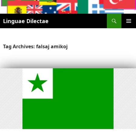
Search
Linguae Dilectae
SKIP
PRIMAR
TO
MENU
CONTENT
Tag Archives: falsaj amikoj