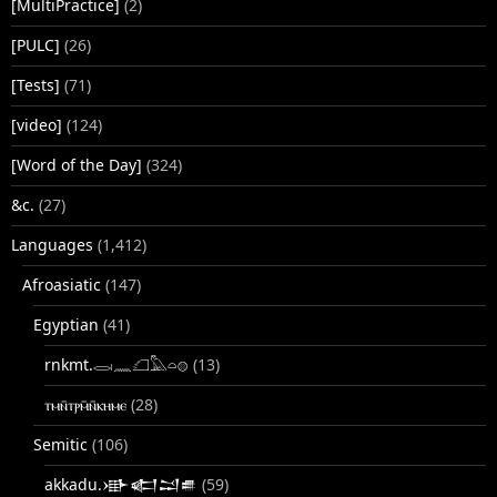
[MultiPractice]
(2)
[PULC]
(26)
[Tests]
(71)
[video]
(124)
[Word of the Day]
(324)
&c.
(27)
Languages
(1,412)
Afroasiatic
(147)
Egyptian
(41)
rnkmt.𓂋𓏺𓈖𓆎𓅓𓏏𓊖
(13)
ⲧⲙⲛ̄ⲧⲣⲙ̄ⲛ̄ⲕⲏⲙⲉ
(28)
Semitic
(106)
akkadu.𒀝𒅗𒁺𒌑
(59)