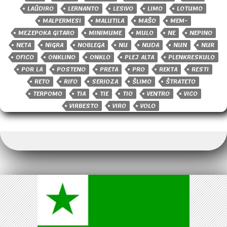
LAŬDIRO
LERNANTO
LESIVO
LIMO
LOTUMO
MALPERMESI
MALUTILA
MAŜO
MEM-
MEZEPOKA GITARO
MINIMUME
MULO
NE
NEPINO
NETA
NIGRA
NOBLEGA
NU
NUDA
NUN
NUR
OFICO
ONKLINO
ONKLO
PLEJ ALTA
PLENKRESKULO
POR LA
POSTENO
PRETA
PRO
REKTA
RESTI
RETO
RIFO
SERIOZA
ŜLIMO
ŜTRATETO
TERPOMO
TIA
TIE
TIO
VENTRO
VICO
VIRBESTO
VIRO
VOLO