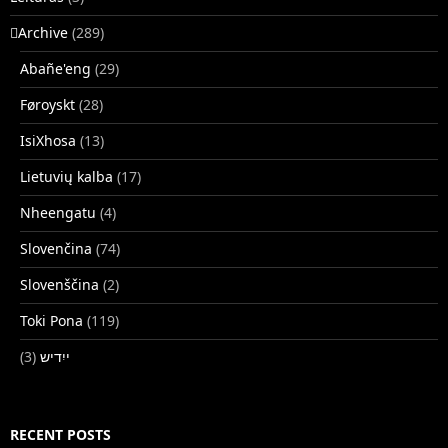
􏿽Archive
(289)
Abañe'eng
(29)
Føroyskt
(28)
IsiXhosa
(13)
Lietuvių kalba
(17)
Nheengatu
(4)
Slovenčina
(74)
Slovenščina
(2)
Toki Pona
(119)
(3)
ייִדיש
RECENT POSTS