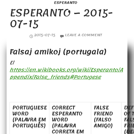
ESPERANTO
ESPERANTO – 2015-
07-15
2015-07-15
LEAVE A COMMENT
Falsaj amikoj (portugala)
El
https://en.wikibooks.org/wiki/Esperanto/A
ppendix/False_friends#Portugese
PORTUGUESE
CORRECT
FALSE
DEF
WORD
ESPERANTO
FRIEND
OF 
(PALAVRA EM
WORD
(FALSO
FAL
PORTUGUÊS)
(PALAVRA
AMIGO)
FRI
CORRETA EM
(DE