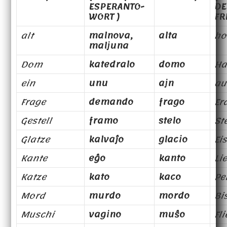
ESPERANTO-
DE
WORT )
FR
alt
malnova,
alta
ho
maljuna
Dom
katedralo
domo
Ha
ein
unu
ajn
au
Frage
demando
frago
Er
Gestell
framo
stelo
St
Glatze
kalvaĵo
glacio
Ei
Kante
eĝo
kanto
Li
Katze
kato
kaco
Pe
Mord
murdo
mordo
Bi
Muschi
vagino
muŝo
Fl