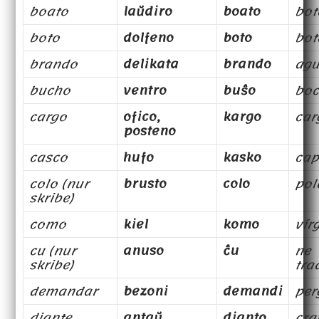
boato
laŭdiro
boato
bot
boto
dolfeno
boto
bot
brando
delikata
brando
agu
bucho
ventro
buŝo
bo
cargo
ofico,
kargo
car
posteno
casco
hufo
kasko
cap
colo (nur
brusto
colo
pol
skribe)
como
kiel
komo
vír
cu (nur
anuso
ĉu
ne
skribe)
tra
demandar
bezoni
demandi
per
diante
antaŭ
dianto
cra