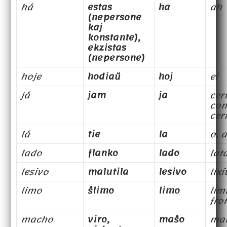
há
estas
ha
ah
(nepersone
kaj
konstante),
ekzistas
(nepersone)
hoje
hodiaŭ
hoj
ei
já
jam
ja
cer
co
cer
lá
tie
la
o, a
lado
flanko
lado
lat
lesivo
malutila
lesivo
lixí
limo
ŝlimo
limo
limi
fro
macho
viro,
maŝo
ma