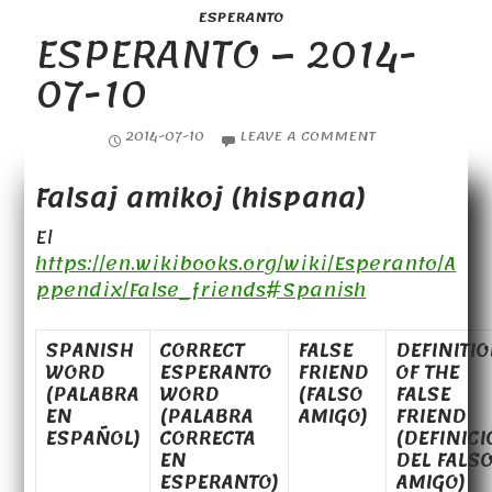
ESPERANTO
ESPERANTO – 2014-
07-10
2014-07-10
LEAVE A COMMENT
Falsaj amikoj (hispana)
El
https://en.wikibooks.org/wiki/Esperanto/A
ppendix/False_friends#Spanish
SPANISH
CORRECT
FALSE
DEFINITI
WORD
ESPERANTO
FRIEND
OF THE
(PALABRA
WORD
(FALSO
FALSE
EN
(PALABRA
AMIGO)
FRIEND
ESPAÑOL)
CORRECTA
(DEFINIC
EN
DEL FALS
ESPERANTO)
AMIGO)