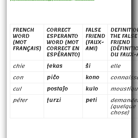
FRENCH
CORRECT
FALSE
DEFINITIO
WORD
ESPERANTO
FRIEND
THE FALSE
(MOT
WORD (MOT
(FAUX-
FRIEND
FRANÇAIS)
CORRECT EN
AMI)
(DÉFINITI
ESPÉRANTO)
DU FAUX-
chie
fekas
ŝi
elle
con
piĉo
kono
connaiss
cul
postaĵo
kulo
moustiqu
péter
furzi
peti
demande
(quelque
chose)