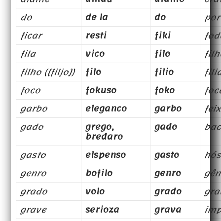
do
de la
do
por
ficar
resti
fiki
fod
fila
vico
filo
fil
filho ([filjo])
filo
filio
fili
foco
fokuso
foko
foc
garbo
eleganco
garbo
fei
gado
grego,
gado
bac
bredaro
gasto
elspenso
gasto
hós
genro
bofilo
genro
gên
grado
volo
grado
gra
grave
serioza
grava
imp