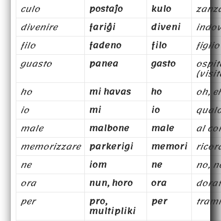
culo
postaĵo
kulo
zanz
divenire
fariĝi
diveni
indov
filo
fadeno
filo
figlio
guasto
panea
gasto
ospit
(visi
ho
mi havas
ho
oh, e
io
mi
io
qual
male
malbone
male
al co
memorizzare
parkerigi
memori
ricor
ne
iom
ne
no, n
ora
nun, horo
ora
dora
per
pro,
per
trami
multipliki