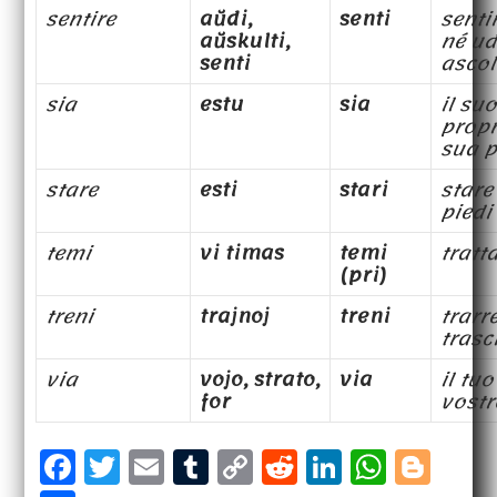
sentire
aŭdi,
senti
senti
aŭskulti,
né ud
senti
ascol
sia
estu
sia
il su
propr
sua p
stare
esti
stari
stare
piedi
temi
vi timas
temi
tratta
(pri)
treni
trajnoj
treni
trarre
trasc
via
vojo, strato,
via
il tuo 
for
vostr
F
T
E
T
C
R
Li
W
B