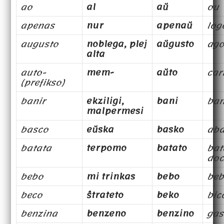
ao
al
aŭ
ou
apenas
nur
apenaŭ
log
augusto
noblega, plej
aŭgusto
ago
alta
auto-
mem-
aŭto
car
(prefikso)
banir
ekziligi,
bani
ba
malpermesi
basco
eŭska
basko
ab
batata
terpomo
batato
bat
doc
bebo
mi trinkas
bebo
beb
beco
ŝtrateto
beko
bic
benzina
benzeno
benzino
gas