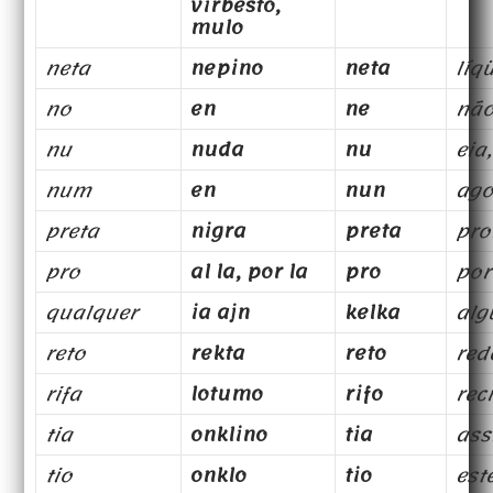
virbesto,
mulo
neta
nepino
neta
líq
no
en
ne
nã
nu
nuda
nu
eia
num
en
nun
ago
preta
nigra
preta
pro
pro
al la, por la
pro
por
qualquer
ia ajn
kelka
al
reto
rekta
reto
red
rifa
lotumo
rifo
rec
tia
onklino
tia
as
tio
onklo
tio
est