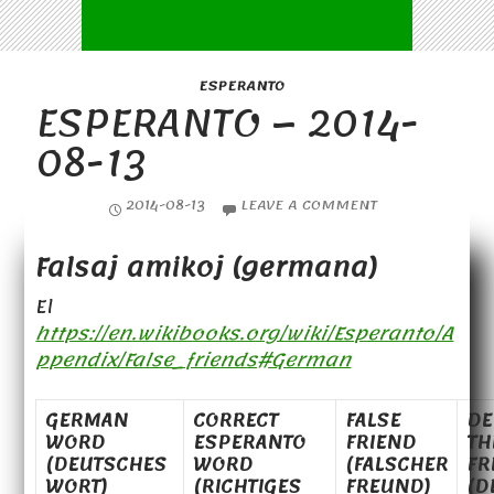
ESPERANTO
ESPERANTO – 2014-
08-13
2014-08-13
LEAVE A COMMENT
Falsaj amikoj (germana)
El
https://en.wikibooks.org/wiki/Esperanto/A
ppendix/False_friends#German
GERMAN
CORRECT
FALSE
DE
WORD
ESPERANTO
FRIEND
TH
(DEUTSCHES
WORD
(FALSCHER
FR
WORT)
(RICHTIGES
FREUND)
(D