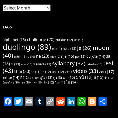
Archives
TAGS
challenge
(20)
alphabet
(15)
curious
(12)
de
(10)
duolingo
(89)
moon
je
(26)
help
(13)
en
(11)
(40)
ne
(20)
sa
një
(15)
quijote
(14)
po
(12)
më
(11)
na
(10)
nie
(10)
test
syllabary
(32)
(18)
si
(13)
survive
(13)
som
(10)
tatoeba
(10)
(43)
video
(33)
thai
(20)
zëri
(17)
të
(12)
unë
(12)
to
(11)
v
(10)
มานี
(19)
มา
(15)
มี
(15)
është
(14)
ชูใจ
(13)
ดู
(13)
ก็
(12)
จะ
(10)
ว่า
(10)
ไป
(14)
โต
(12)
ให้
(11)
อักษรไทย
(10)
เขา
(10)
และ
(10)
F
T
E
T
C
R
Li
W
Bl
S
a
w
m
u
o
e
n
h
o
h