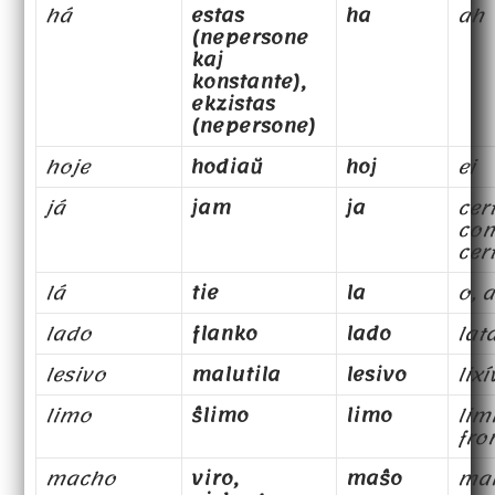
há
estas
ha
ah
(nepersone
kaj
konstante),
ekzistas
(nepersone)
hoje
hodiaŭ
hoj
ei
já
jam
ja
cer
co
cer
lá
tie
la
o, a
lado
flanko
lado
lat
lesivo
malutila
lesivo
lixí
limo
ŝlimo
limo
limi
fro
macho
viro,
maŝo
ma