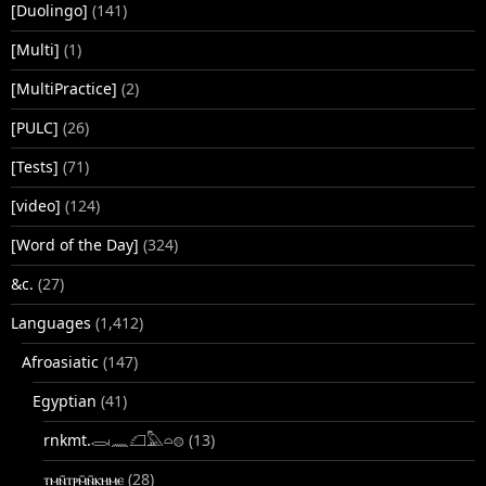
[Duolingo]
(141)
[Multi]
(1)
[MultiPractice]
(2)
[PULC]
(26)
[Tests]
(71)
[video]
(124)
[Word of the Day]
(324)
&c.
(27)
Languages
(1,412)
Afroasiatic
(147)
Egyptian
(41)
rnkmt.𓂋𓏺𓈖𓆎𓅓𓏏𓊖
(13)
ⲧⲙⲛ̄ⲧⲣⲙ̄ⲛ̄ⲕⲏⲙⲉ
(28)