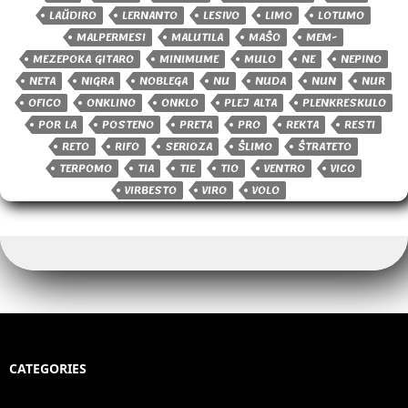
LAŬDIRO
LERNANTO
LESIVO
LIMO
LOTUMO
MALPERMESI
MALUTILA
MAŜO
MEM-
MEZEPOKA GITARO
MINIMUME
MULO
NE
NEPINO
NETA
NIGRA
NOBLEGA
NU
NUDA
NUN
NUR
OFICO
ONKLINO
ONKLO
PLEJ ALTA
PLENKRESKULO
POR LA
POSTENO
PRETA
PRO
REKTA
RESTI
RETO
RIFO
SERIOZA
ŜLIMO
ŜTRATETO
TERPOMO
TIA
TIE
TIO
VENTRO
VICO
VIRBESTO
VIRO
VOLO
CATEGORIES