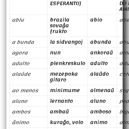
ESPERANTO)
DO 
AMI
abiu
brazila
abio
abe
sovaĝa
frukto
a bunda
la sidvangoj
abunda
ab
agora
nun
ankoraŭ
ain
adulto
plenkreskulo
adulto
adu
alaúde
mezepoka
alaŭdo
cot
gitaro
ao menos
minimume
almenaŭ
seq
aluno
lernanto
aluno
pe
ambos
ambaŭ
amboso
big
ânimo
kuraĝo, volo
animo
al