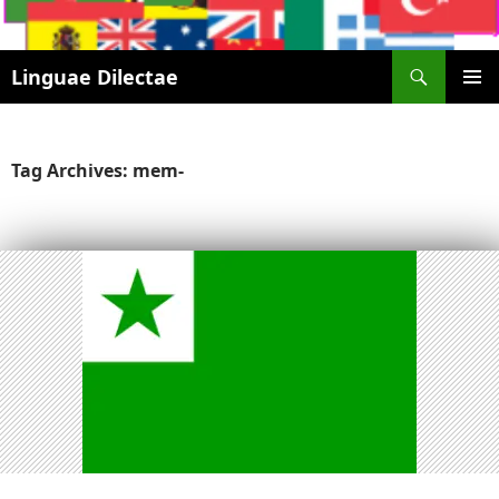
Search
Linguae Dilectae
SKIP
PRIMAR
TO
MENU
CONTENT
Tag Archives: mem-