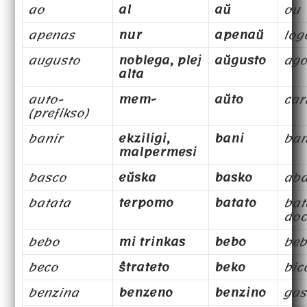
ao
al
aŭ
ou
apenas
nur
apenaŭ
log
augusto
noblega, plej
aŭgusto
ago
alta
auto-
mem-
aŭto
car
(prefikso)
banir
ekziligi,
bani
ba
malpermesi
basco
eŭska
basko
ab
batata
terpomo
batato
bat
doc
bebo
mi trinkas
bebo
beb
beco
ŝtrateto
beko
bic
benzina
benzeno
benzino
gas