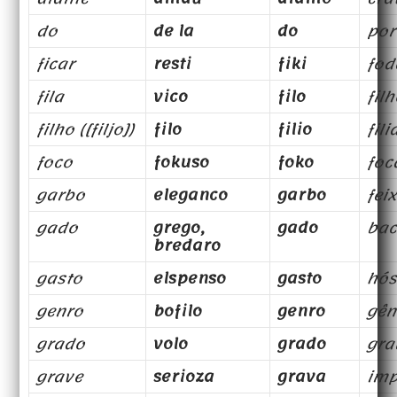
do
de la
do
por
ficar
resti
fiki
fod
fila
vico
filo
fil
filho ([filjo])
filo
filio
fili
foco
fokuso
foko
foc
garbo
eleganco
garbo
fei
gado
grego,
gado
bac
bredaro
gasto
elspenso
gasto
hós
genro
bofilo
genro
gên
grado
volo
grado
gra
grave
serioza
grava
imp