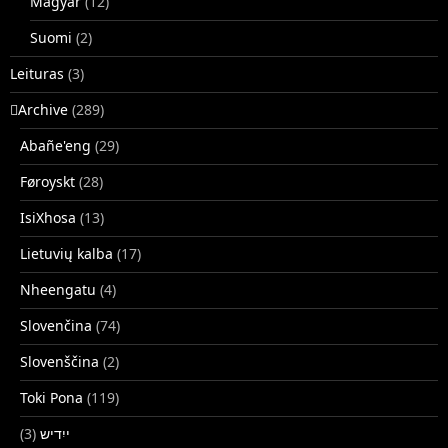
Magyar
(12)
Suomi
(2)
Leituras
(3)
􏿽Archive
(289)
Abañe'eng
(29)
Føroyskt
(28)
IsiXhosa
(13)
Lietuvių kalba
(17)
Nheengatu
(4)
Slovenčina
(74)
Slovenščina
(2)
Toki Pona
(119)
(3)
ייִדיש