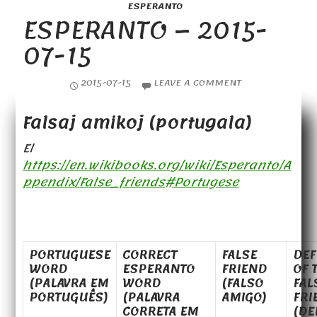
ESPERANTO
ESPERANTO – 2015-
07-15
2015-07-15
LEAVE A COMMENT
Falsaj amikoj (portugala)
El
https://en.wikibooks.org/wiki/Esperanto/A
ppendix/False_friends#Portugese
PORTUGUESE
CORRECT
FALSE
DEF
WORD
ESPERANTO
FRIEND
OF 
(PALAVRA EM
WORD
(FALSO
FAL
PORTUGUÊS)
(PALAVRA
AMIGO)
FRI
CORRETA EM
(DE