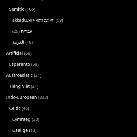
Semitic
(106)
akkadu.𒀝𒅗𒁺𒌑
(59)
(29)
עברית
(18)
Artificial
(68)
Esperanto
(68)
Austroasiatic
(21)
Tiếng Việt
(21)
Indo-European
(833)
Celtic
(46)
Cymraeg
(33)
Gaeilge
(13)