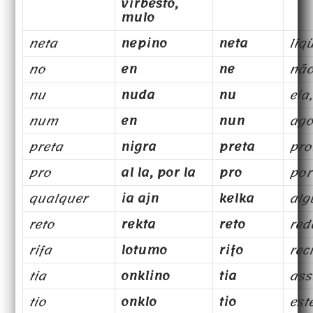
virbesto,
mulo
neta
nepino
neta
líq
no
en
ne
nã
nu
nuda
nu
eia
num
en
nun
ago
preta
nigra
preta
pro
pro
al la, por la
pro
por
qualquer
ia ajn
kelka
al
reto
rekta
reto
red
rifa
lotumo
rifo
rec
tia
onklino
tia
as
tio
onklo
tio
est