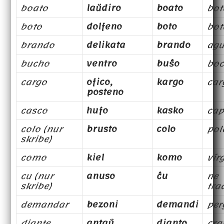
boato
laŭdiro
boato
bot
boto
dolfeno
boto
bot
brando
delikata
brando
agu
bucho
ventro
buŝo
bo
cargo
ofico,
kargo
car
posteno
casco
hufo
kasko
cap
colo (nur
brusto
colo
pol
skribe)
como
kiel
komo
vír
cu (nur
anuso
ĉu
ne
skribe)
tra
demandar
bezoni
demandi
per
diante
antaŭ
dianto
cra