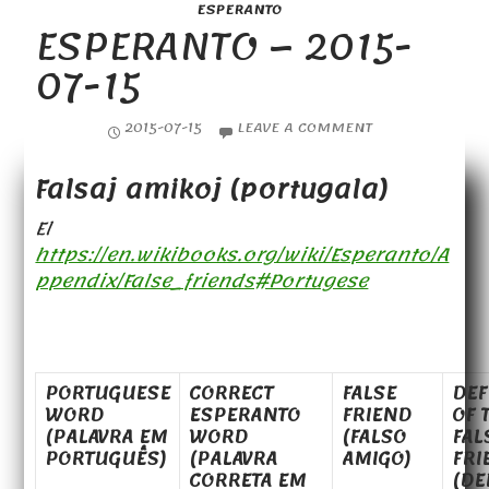
ESPERANTO
ESPERANTO – 2015-
07-15
2015-07-15
LEAVE A COMMENT
Falsaj amikoj (portugala)
El
https://en.wikibooks.org/wiki/Esperanto/A
ppendix/False_friends#Portugese
PORTUGUESE
CORRECT
FALSE
DEF
WORD
ESPERANTO
FRIEND
OF 
(PALAVRA EM
WORD
(FALSO
FAL
PORTUGUÊS)
(PALAVRA
AMIGO)
FRI
CORRETA EM
(DE