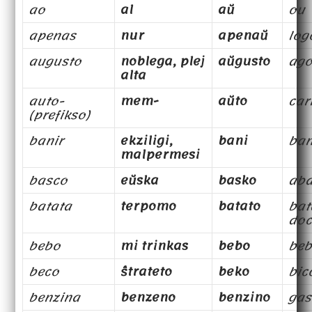
ao
al
aŭ
ou
apenas
nur
apenaŭ
log
augusto
noblega, plej
aŭgusto
ago
alta
auto-
mem-
aŭto
car
(prefikso)
banir
ekziligi,
bani
ba
malpermesi
basco
eŭska
basko
ab
batata
terpomo
batato
bat
doc
bebo
mi trinkas
bebo
beb
beco
ŝtrateto
beko
bic
benzina
benzeno
benzino
gas