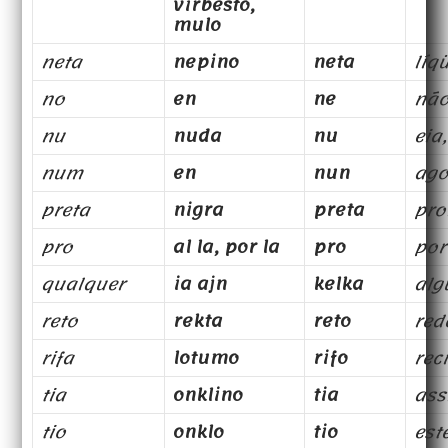
virbesto,
mulo
neta
nepino
neta
líq
no
en
ne
nã
nu
nuda
nu
eia
num
en
nun
ago
preta
nigra
preta
pro
pro
al la, por la
pro
por
qualquer
ia ajn
kelka
al
reto
rekta
reto
red
rifa
lotumo
rifo
rec
tia
onklino
tia
as
tio
onklo
tio
est