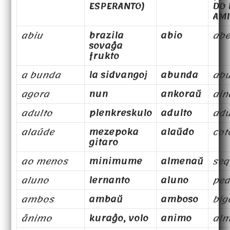
ESPERANTO)
DO 
AMI
abiu
brazila
abio
abe
sovaĝa
frukto
a bunda
la sidvangoj
abunda
ab
agora
nun
ankoraŭ
ain
adulto
plenkreskulo
adulto
adu
alaúde
mezepoka
alaŭdo
cot
gitaro
ao menos
minimume
almenaŭ
seq
aluno
lernanto
aluno
pe
ambos
ambaŭ
amboso
big
ânimo
kuraĝo, volo
animo
al