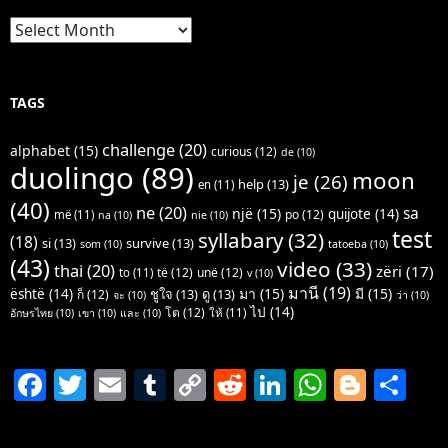
Archives
TAGS
challenge
(20)
alphabet
(15)
curious
(12)
de
(10)
duolingo
(89)
moon
je
(26)
help
(13)
en
(11)
(40)
ne
(20)
sa
një
(15)
quijote
(14)
po
(12)
më
(11)
na
(10)
nie
(10)
test
syllabary
(32)
(18)
si
(13)
survive
(13)
som
(10)
tatoeba
(10)
(43)
video
(33)
thai
(20)
zëri
(17)
të
(12)
unë
(12)
to
(11)
v
(10)
มานี
(19)
มา
(15)
มี
(15)
është
(14)
ชูใจ
(13)
ดู
(13)
ก็
(12)
จะ
(10)
ว่า
(10)
ไป
(14)
โต
(12)
ให้
(11)
อักษรไทย
(10)
เขา
(10)
และ
(10)
F
T
E
T
C
R
Li
W
Bl
S
a
w
m
u
o
e
n
h
o
h