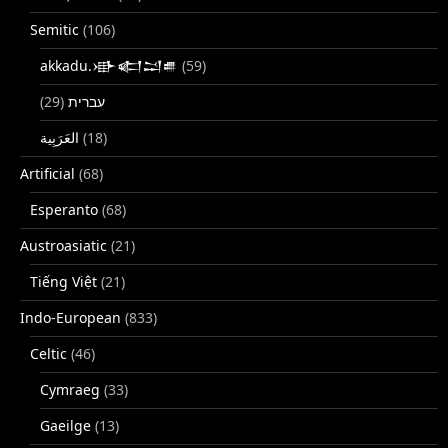
Semitic
(106)
akkadu.𒀝𒅗𒁺𒌑
(59)
(29)
עברית
(18)
Artificial
(68)
Esperanto
(68)
Austroasiatic
(21)
Tiếng Việt
(21)
Indo-European
(833)
Celtic
(46)
Cymraeg
(33)
Gaeilge
(13)