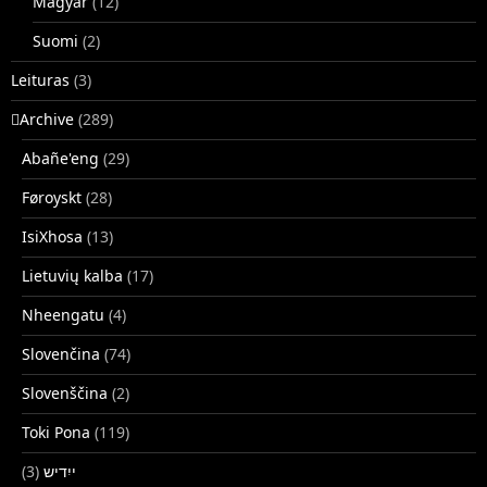
Magyar
(12)
Suomi
(2)
Leituras
(3)
􏿽Archive
(289)
Abañe'eng
(29)
Føroyskt
(28)
IsiXhosa
(13)
Lietuvių kalba
(17)
Nheengatu
(4)
Slovenčina
(74)
Slovenščina
(2)
Toki Pona
(119)
(3)
ייִדיש