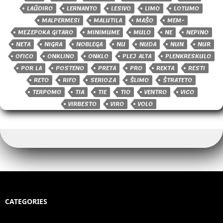
LAŬDIRO
LERNANTO
LESIVO
LIMO
LOTUMO
MALPERMESI
MALUTILA
MAŜO
MEM-
MEZEPOKA GITARO
MINIMUME
MULO
NE
NEPINO
NETA
NIGRA
NOBLEGA
NU
NUDA
NUN
NUR
OFICO
ONKLINO
ONKLO
PLEJ ALTA
PLENKRESKULO
POR LA
POSTENO
PRETA
PRO
REKTA
RESTI
RETO
RIFO
SERIOZA
ŜLIMO
ŜTRATETO
TERPOMO
TIA
TIE
TIO
VENTRO
VICO
VIRBESTO
VIRO
VOLO
CATEGORIES