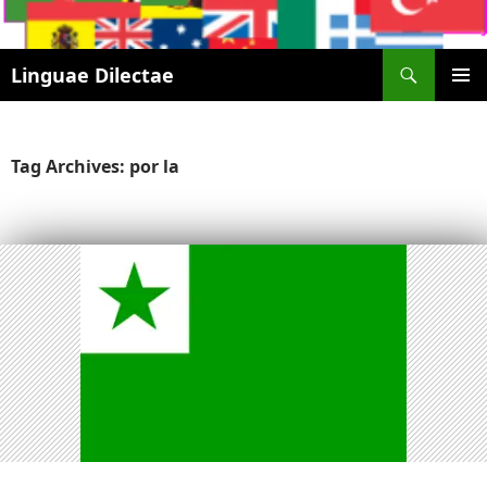
Search
Linguae Dilectae
SKIP
PRIMAR
TO
MENU
CONTENT
Tag Archives: por la