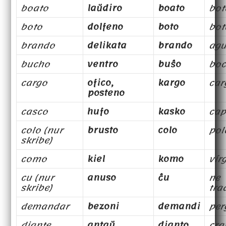
boato
laŭdiro
boato
bot
boto
dolfeno
boto
bot
brando
delikata
brando
agu
bucho
ventro
buŝo
bo
cargo
ofico,
kargo
car
posteno
casco
hufo
kasko
cap
colo (nur
brusto
colo
pol
skribe)
como
kiel
komo
vír
cu (nur
anuso
ĉu
ne
skribe)
tra
demandar
bezoni
demandi
per
diante
antaŭ
dianto
cra