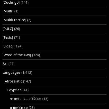
[Duolingo]
(141)
[Multi]
(1)
[MultiPractice]
(2)
[PULC]
(26)
[Tests]
(71)
[video]
(124)
[Word of the Day]
(324)
&c.
(27)
Languages
(1,412)
Afroasiatic
(147)
Egyptian
(41)
rnkmt.𓂋𓏺𓈖𓆎𓅓𓏏𓊖
(13)
ⲧⲙⲛ̄ⲧⲣⲙ̄ⲛ̄ⲕⲏⲙⲉ
(28)