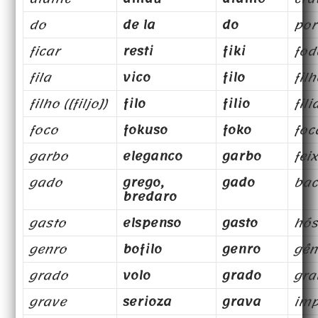
do
de la
do
por
ficar
resti
fiki
fod
fila
vico
filo
fil
filho ([filjo])
filo
filio
fili
foco
fokuso
foko
foc
garbo
eleganco
garbo
fei
gado
grego,
gado
bac
bredaro
gasto
elspenso
gasto
hós
genro
bofilo
genro
gên
grado
volo
grado
gra
grave
serioza
grava
imp