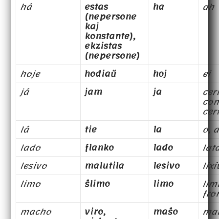
há
estas
ha
ah
(nepersone
kaj
konstante),
ekzistas
(nepersone)
hoje
hodiaŭ
hoj
ei
já
jam
ja
cer
co
cer
lá
tie
la
o, a
lado
flanko
lado
lat
lesivo
malutila
lesivo
lixí
limo
ŝlimo
limo
limi
fro
macho
viro,
maŝo
ma