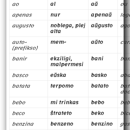
ao
al
aŭ
ou
apenas
nur
apenaŭ
log
augusto
noblega, plej
aŭgusto
ago
alta
auto-
mem-
aŭto
car
(prefikso)
banir
ekziligi,
bani
ba
malpermesi
basco
eŭska
basko
ab
batata
terpomo
batato
bat
doc
bebo
mi trinkas
bebo
beb
beco
ŝtrateto
beko
bic
benzina
benzeno
benzino
gas