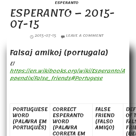
ESPERANTO
ESPERANTO – 2015-
07-15
2015-07-15
LEAVE A COMMENT
Falsaj amikoj (portugala)
El
https://en.wikibooks.org/wiki/Esperanto/A
ppendix/False_friends#Portugese
PORTUGUESE
CORRECT
FALSE
DEF
WORD
ESPERANTO
FRIEND
OF 
(PALAVRA EM
WORD
(FALSO
FAL
PORTUGUÊS)
(PALAVRA
AMIGO)
FRI
CORRETA EM
(DE