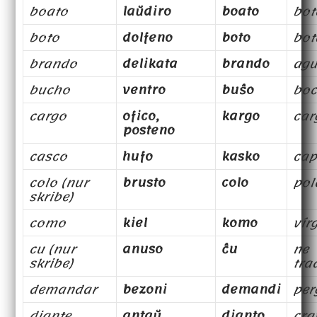
boato
laŭdiro
boato
bot
boto
dolfeno
boto
bot
brando
delikata
brando
agu
bucho
ventro
buŝo
bo
cargo
ofico,
kargo
car
posteno
casco
hufo
kasko
cap
colo (nur
brusto
colo
pol
skribe)
como
kiel
komo
vír
cu (nur
anuso
ĉu
ne
skribe)
tra
demandar
bezoni
demandi
per
diante
antaŭ
dianto
cra