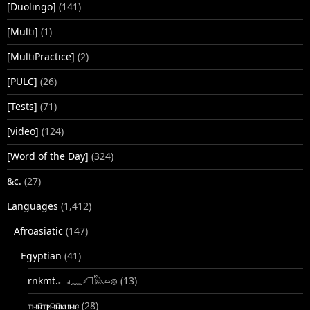
[Duolingo]
(141)
[Multi]
(1)
[MultiPractice]
(2)
[PULC]
(26)
[Tests]
(71)
[video]
(124)
[Word of the Day]
(324)
&c.
(27)
Languages
(1,412)
Afroasiatic
(147)
Egyptian
(41)
rnkmt.𓂋𓏺𓈖𓆎𓅓𓏏𓊖
(13)
ⲧⲙⲛ̄ⲧⲣⲙ̄ⲛ̄ⲕⲏⲙⲉ
(28)