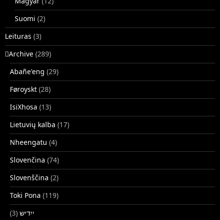
Magyar
(12)
Suomi
(2)
Leituras
(3)
􏿽Archive
(289)
Abañe'eng
(29)
Føroyskt
(28)
IsiXhosa
(13)
Lietuvių kalba
(17)
Nheengatu
(4)
Slovenčina
(74)
Slovenščina
(2)
Toki Pona
(119)
(3)
ייִדיש