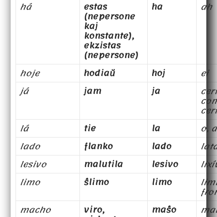
há
estas
ha
ah
(nepersone
kaj
konstante),
ekzistas
(nepersone)
hoje
hodiaŭ
hoj
ei
já
jam
ja
cer
co
cer
lá
tie
la
o, a
lado
flanko
lado
lat
lesivo
malutila
lesivo
lixí
limo
ŝlimo
limo
limi
fro
macho
viro,
maŝo
ma