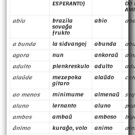
ESPERANTO)
DO 
AMI
abiu
brazila
abio
abe
sovaĝa
frukto
a bunda
la sidvangoj
abunda
ab
agora
nun
ankoraŭ
ain
adulto
plenkreskulo
adulto
adu
alaúde
mezepoka
alaŭdo
cot
gitaro
ao menos
minimume
almenaŭ
seq
aluno
lernanto
aluno
pe
ambos
ambaŭ
amboso
big
ânimo
kuraĝo, volo
animo
al