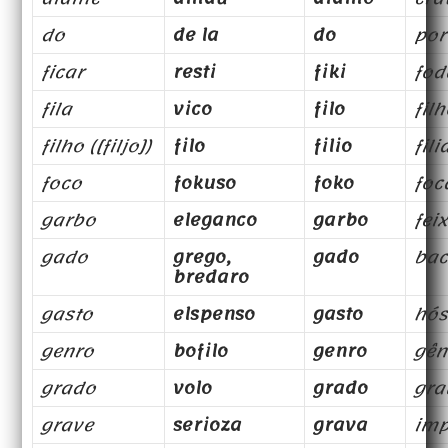
do
de la
do
por
ficar
resti
fiki
fod
fila
vico
filo
fil
filho ([filjo])
filo
filio
fili
foco
fokuso
foko
foc
garbo
eleganco
garbo
fei
gado
grego,
gado
bac
bredaro
gasto
elspenso
gasto
hós
genro
bofilo
genro
gên
grado
volo
grado
gra
grave
serioza
grava
imp