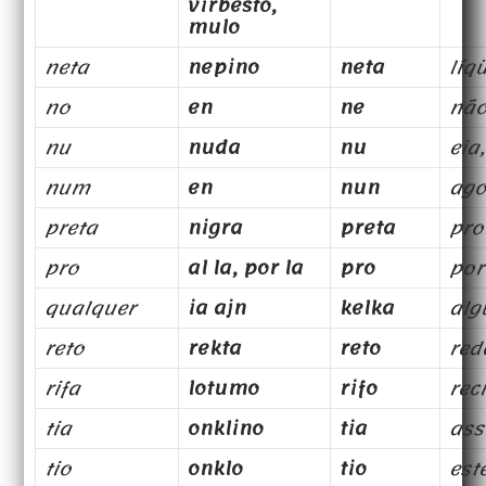
virbesto,
mulo
neta
nepino
neta
líq
no
en
ne
nã
nu
nuda
nu
eia
num
en
nun
ago
preta
nigra
preta
pro
pro
al la, por la
pro
por
qualquer
ia ajn
kelka
al
reto
rekta
reto
red
rifa
lotumo
rifo
rec
tia
onklino
tia
as
tio
onklo
tio
est