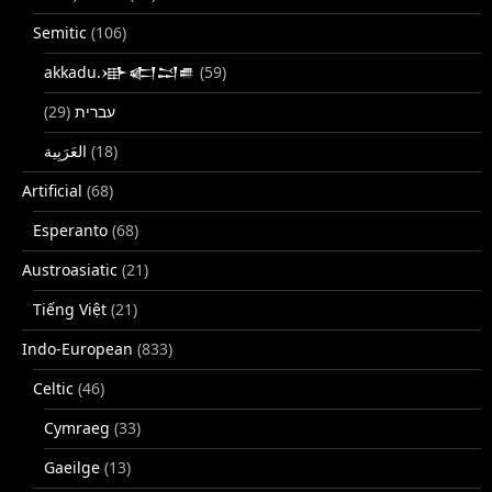
Semitic
(106)
akkadu.𒀝𒅗𒁺𒌑
(59)
(29)
עברית
(18)
Artificial
(68)
Esperanto
(68)
Austroasiatic
(21)
Tiếng Việt
(21)
Indo-European
(833)
Celtic
(46)
Cymraeg
(33)
Gaeilge
(13)