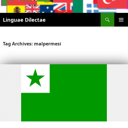
Search
Linguae Dilectae
SKIP
PRIMAR
TO
MENU
CONTENT
Tag Archives: malpermesi