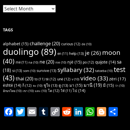
Archives
TAGS
challenge
(20)
alphabet
(15)
curious
(12)
de
(10)
duolingo
(89)
moon
je
(26)
help
(13)
en
(11)
(40)
ne
(20)
sa
një
(15)
quijote
(14)
po
(12)
më
(11)
na
(10)
nie
(10)
test
syllabary
(32)
(18)
si
(13)
survive
(13)
som
(10)
tatoeba
(10)
(43)
video
(33)
thai
(20)
zëri
(17)
të
(12)
unë
(12)
to
(11)
v
(10)
มานี
(19)
มา
(15)
มี
(15)
është
(14)
ชูใจ
(13)
ดู
(13)
ก็
(12)
จะ
(10)
ว่า
(10)
ไป
(14)
โต
(12)
ให้
(11)
อักษรไทย
(10)
เขา
(10)
และ
(10)
F
T
E
T
C
R
Li
W
Bl
S
a
w
m
u
o
e
n
h
o
h