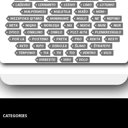
LAŬDIRO
LERNANTO
LESIVO
LIMO
LOTUMO
MALPERMESI
MALUTILA
MAŜO
MEM-
MEZEPOKA GITARO
MINIMUME
MULO
NE
NEPINO
NETA
NIGRA
NOBLEGA
NU
NUDA
NUN
NUR
OFICO
ONKLINO
ONKLO
PLEJ ALTA
PLENKRESKULO
POR LA
POSTENO
PRETA
PRO
REKTA
RESTI
RETO
RIFO
SERIOZA
ŜLIMO
ŜTRATETO
TERPOMO
TIA
TIE
TIO
VENTRO
VICO
VIRBESTO
VIRO
VOLO
CATEGORIES