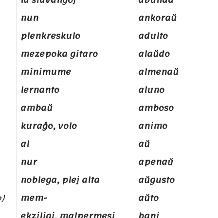
la sidvangoj
abunda
nun
ankoraŭ
plenkreskulo
adulto
mezepoka gitaro
alaŭdo
minimume
almenaŭ
lernanto
aluno
ambaŭ
amboso
kuraĝo, volo
animo
al
aŭ
nur
apenaŭ
noblega, plej alta
aŭgusto
o)
mem-
aŭto
ekziligi, malpermesi
bani