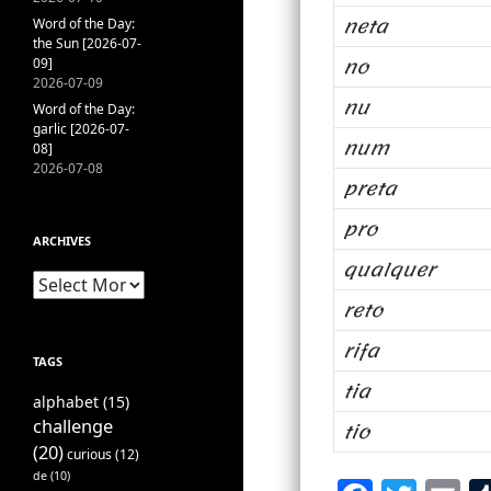
neta
Word of the Day:
the Sun [2026-07-
no
09]
2026-07-09
nu
Word of the Day:
garlic [2026-07-
num
08]
2026-07-08
preta
pro
ARCHIVES
qualquer
Archives
reto
rifa
TAGS
tia
alphabet
(15)
challenge
tio
(20)
curious
(12)
de
(10)