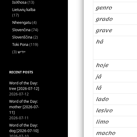
IsiXhosa
(13)
genro
Lietuvių kalba
(17)
grado
Nheengatu
(4)
grave
Slovenčina
(74)
Slovenščina
(2)
há
Toki Pona
(119)
(3)
ייִדיש
hoje
RECENT POSTS
já
Word of the Day:
lá
tree [2026-07-12]
2026-07-12
lado
Word of the Day:
mother [2026-07-
lesivo
11]
2026-07-11
limo
Word of the Day:
dog [2026-07-10]
macho
2026-07-10