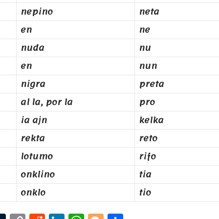
nepino
neta
en
ne
nuda
nu
en
nun
nigra
preta
al la, por la
pro
ia ajn
kelka
rekta
reto
lotumo
rifo
onklino
tia
onklo
tio