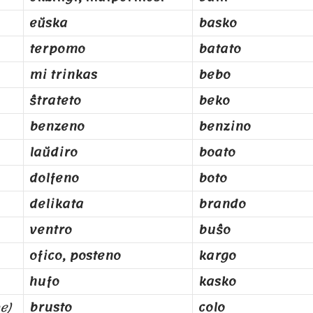
eŭska
basko
terpomo
batato
mi trinkas
bebo
ŝtrateto
beko
benzeno
benzino
laŭdiro
boato
dolfeno
boto
delikata
brando
ventro
buŝo
ofico, posteno
kargo
hufo
kasko
e)
brusto
colo