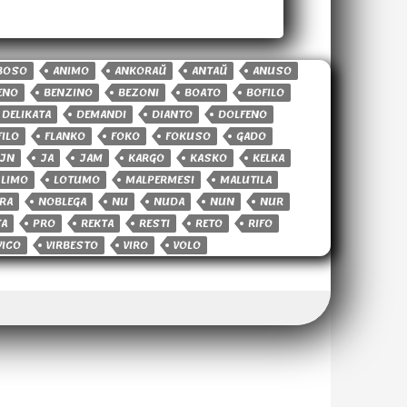
BOSO
ANIMO
ANKORAŬ
ANTAŬ
ANUSO
ENO
BENZINO
BEZONI
BOATO
BOFILO
DELIKATA
DEMANDI
DIANTO
DOLFENO
FILO
FLANKO
FOKO
FOKUSO
GADO
AJN
JA
JAM
KARGO
KASKO
KELKA
LIMO
LOTUMO
MALPERMESI
MALUTILA
RA
NOBLEGA
NU
NUDA
NUN
NUR
TA
PRO
REKTA
RESTI
RETO
RIFO
VICO
VIRBESTO
VIRO
VOLO