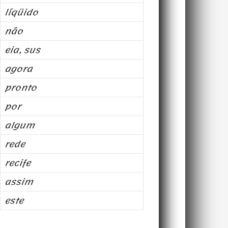
líqüido
não
eia, sus
agora
pronto
por
algum
rede
recife
assim
este