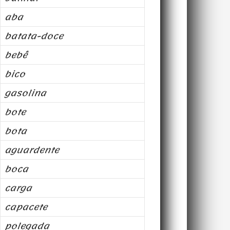
aba
batata-doce
bebê
bico
gasolina
bote
bota
aguardente
boca
carga
capacete
polegada