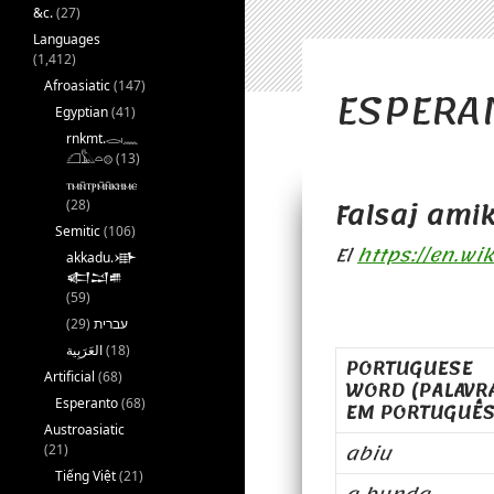
&c.
(27)
Languages
(1,412)
ESPERAN
Afroasiatic
(147)
Egyptian
(41)
rnkmt.𓂋𓏺𓈖
𓆎𓅓𓏏𓊖
(13)
ⲧⲙⲛ̄ⲧⲣⲙ̄ⲛ̄ⲕⲏⲙⲉ
Falsaj amik
(28)
Semitic
(106)
El
https://en.wi
akkadu.𒀝
𒅗𒁺𒌑
(59)
(29)
עברית
(18)
PORTUGUESE
Artificial
(68)
WORD (PALAVR
Esperanto
(68)
EM PORTUGUÊS
Austroasiatic
abiu
(21)
Tiếng Việt
(21)