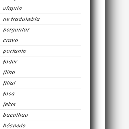
vírgula
ne tradukebla
perguntar
cravo
portanto
foder
filho
filial
foca
feixe
bacalhau
hóspede