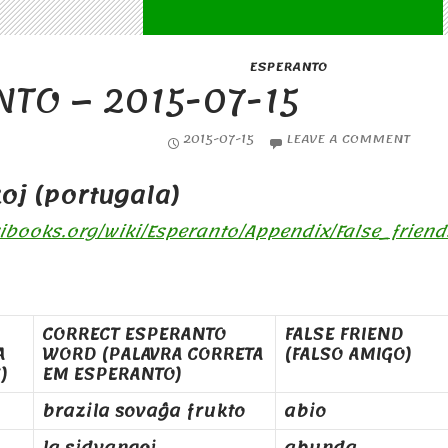
ESPERANTO
TO – 2015-07-15
2015-07-15
LEAVE A COMMENT
oj (portugala)
kibooks.org/wiki/Esperanto/Appendix/False_frien
CORRECT ESPERANTO
FALSE FRIEND
A
WORD (PALAVRA CORRETA
(FALSO AMIGO)
)
EM ESPERANTO)
brazila sovaĝa frukto
abio