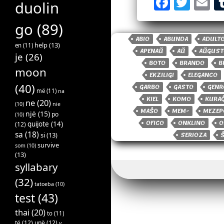
F
T
E
duolin
a
w
c
it
a
go
(89)
ABIO
ABUNDA
ADULT
e
t
il
help
(13)
en
(11)
APENAŬ
AŬ
AŬGUST
je
(26)
b
e
BOTO
BRANDO
B
moon
o
r
EKZILIGI
ELEGANCO
(40)
GARBO
GASTO
GENR
o
më
(11)
na
KIEL
KOMO
KURA
ne
(20)
k
(10)
nie
MAŜO
MEM-
MEZEP
një
(15)
po
(10)
OFICO
ONKLINO
O
quijote
(14)
(12)
sa
(18)
SERIOZA
si
(13)
survive
som
(10)
(13)
syllabary
(32)
tatoeba
(10)
test
(43)
thai
(20)
to
(11)
të
(12)
unë
(12)
v