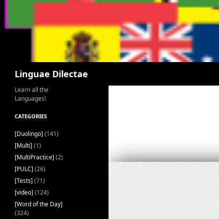
Search
Linguae Dilectae
Learn all the
Languages!
CATEGORIES
[Duolingo]
(141)
[Multi]
(1)
[MultiPractice]
(2)
[PULC]
(26)
[Tests]
(71)
[video]
(124)
[Word of the Day]
(324)