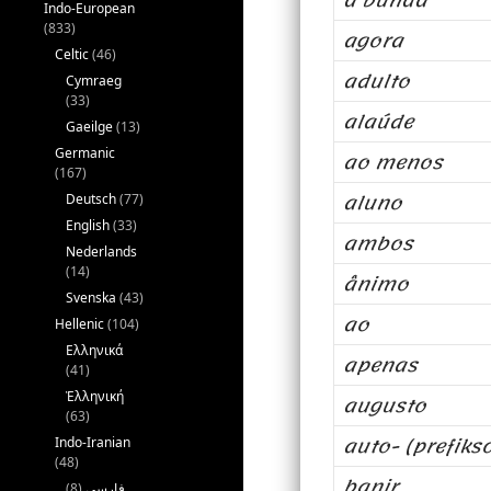
a bunda
Indo-European
(833)
agora
Celtic
(46)
adulto
Cymraeg
(33)
alaúde
Gaeilge
(13)
Germanic
ao menos
(167)
aluno
Deutsch
(77)
English
(33)
ambos
Nederlands
(14)
ânimo
Svenska
(43)
ao
Hellenic
(104)
Ελληνικά
apenas
(41)
Ἑλληνική
augusto
(63)
auto- (prefiks
Indo-Iranian
(48)
banir
(8)
فارسی