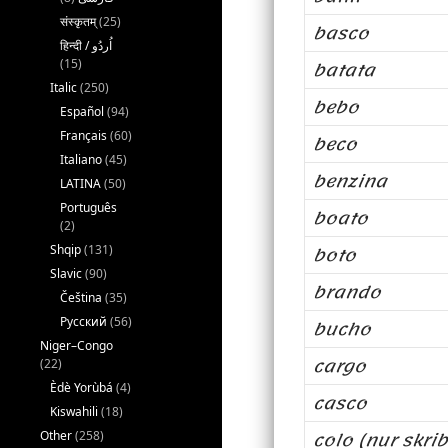
संस्कृतम्
(25)
basco
batata
(15)
Italic
(250)
bebo
Español
(94)
Français
(60)
beco
Italiano
(45)
benzina
LATINA
(50)
Português
boato
(2)
boto
Shqip
(131)
Slavic
(90)
brando
Čeština
(35)
Русский
(56)
bucho
Niger–Congo
cargo
(22)
Èdè Yorùbá
(4)
casco
Kiswahili
(18)
colo (nur skrib
Other
(258)