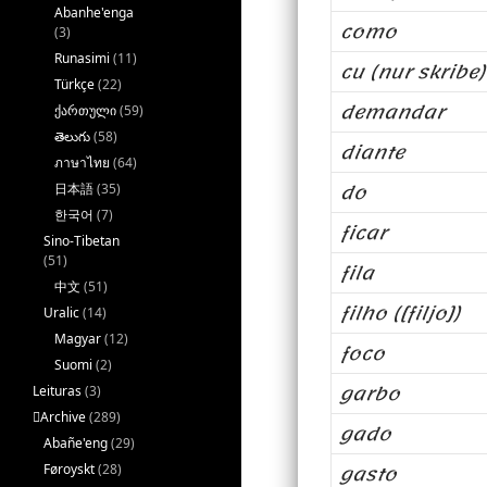
Abanhe'enga
como
(3)
Runasimi
(11)
cu (nur skribe)
Türkçe
(22)
demandar
ქართული
(59)
తెలుగు
(58)
diante
ภาษาไทย
(64)
do
日本語
(35)
한국어
(7)
ficar
Sino-Tibetan
(51)
fila
中文
(51)
filho ([filjo])
Uralic
(14)
Magyar
(12)
foco
Suomi
(2)
garbo
Leituras
(3)
􏿽Archive
(289)
gado
Abañe'eng
(29)
gasto
Føroyskt
(28)