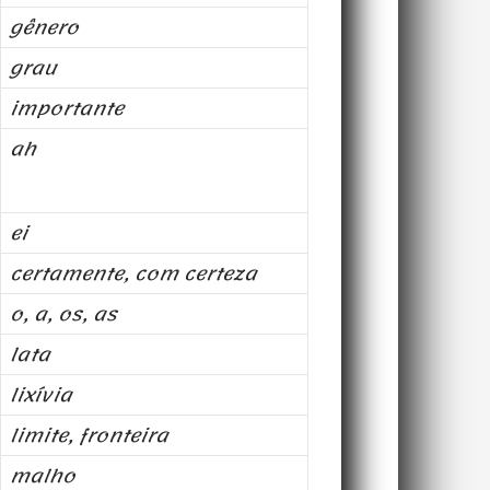
gênero
grau
importante
ah
ei
certamente, com certeza
o, a, os, as
lata
lixívia
limite, fronteira
malho