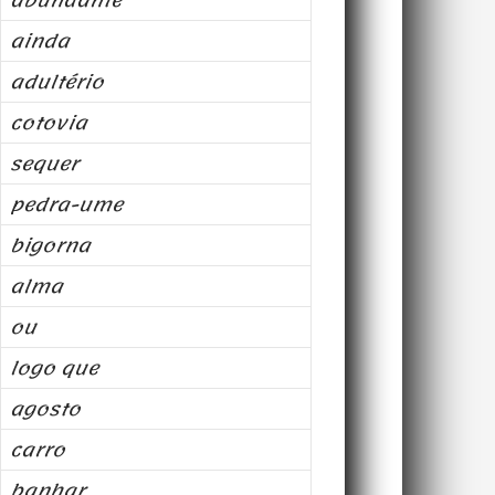
abundante
ainda
adultério
cotovia
sequer
pedra-ume
bigorna
alma
ou
logo que
agosto
carro
banhar