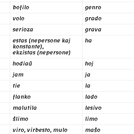
bofilo
genro
volo
grado
serioza
grava
estas (nepersone kaj
ha
konstante),
ekzistas (nepersone)
hodiaŭ
hoj
jam
ja
tie
la
flanko
lado
malutila
lesivo
ŝlimo
limo
viro, virbesto, mulo
maŝo