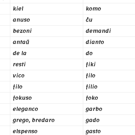
kiel
komo
anuso
ĉu
bezoni
demandi
antaŭ
dianto
de la
do
resti
fiki
vico
filo
filo
filio
fokuso
foko
eleganco
garbo
grego, bredaro
gado
elspenso
gasto