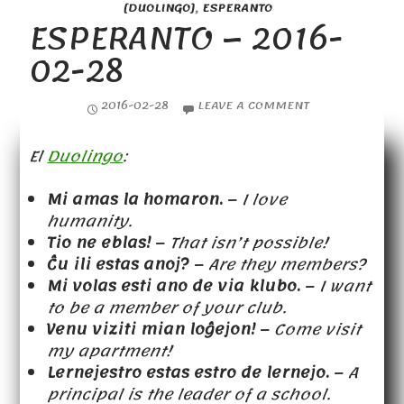
[DUOLINGO]
,
ESPERANTO
ESPERANTO – 2016-
02-28
2016-02-28
LEAVE A COMMENT
El
Duolingo
:
Mi amas la homaron.
–
I love
humanity.
Tio ne eblas!
–
That isn’t possible!
Ĉu ili estas anoj?
–
Are they members?
Mi volas esti ano de via klubo.
–
I want
to be a member of your club.
Venu viziti mian loĝejon!
–
Come visit
my apartment!
Lernejestro estas estro de lernejo.
–
A
principal is the leader of a school.