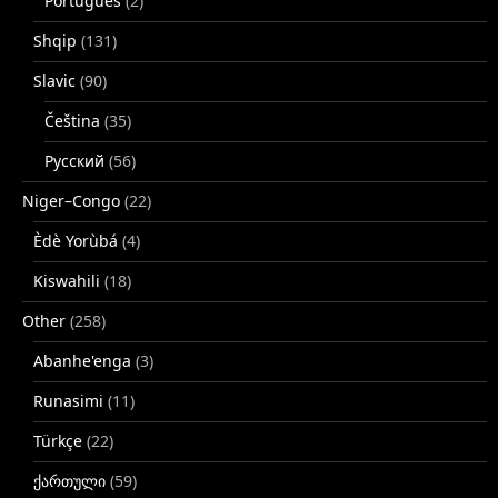
Português
(2)
Shqip
(131)
Slavic
(90)
Čeština
(35)
Русский
(56)
Niger–Congo
(22)
Èdè Yorùbá
(4)
Kiswahili
(18)
Other
(258)
Abanhe'enga
(3)
Runasimi
(11)
Türkçe
(22)
ქართული
(59)