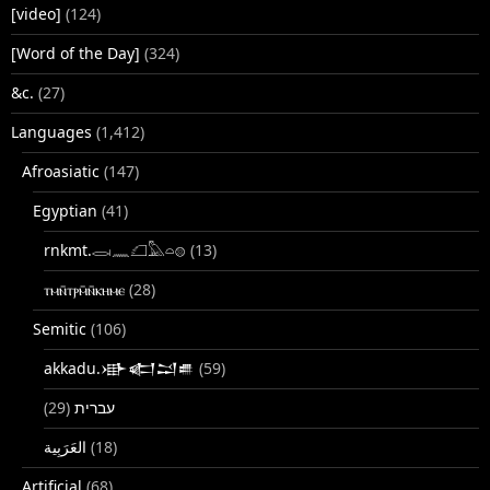
[video]
(124)
[Word of the Day]
(324)
&c.
(27)
Languages
(1,412)
Afroasiatic
(147)
Egyptian
(41)
rnkmt.𓂋𓏺𓈖𓆎𓅓𓏏𓊖
(13)
ⲧⲙⲛ̄ⲧⲣⲙ̄ⲛ̄ⲕⲏⲙⲉ
(28)
Semitic
(106)
akkadu.𒀝𒅗𒁺𒌑
(59)
(29)
עברית
(18)
Artificial
(68)