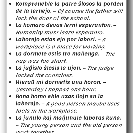
Kompreneble la patro ŝlosos la pordon
de la lernejo.
–
Of course the father will
lock the door of the school.
La homaro devas lerni esperanton.
–
Humanity must learn Esperanto.
Laborejo estas ejo por labori.
–
A
workplace is a place for working.
La dormeto estis tro mallonga.
–
The
nap was too short.
La juĝisto ŝlosis la ujon.
–
The judge
locked the container.
Hieraŭ mi dormetis unu horon.
–
Yesterday I napped one hour.
Bona homo eble uzas ilojn en la
laborejo.
–
A good person maybe uses
tools in the workplace.
La junulo kaj maljunulo laboras kune.
–
The young person and the old person
work together.