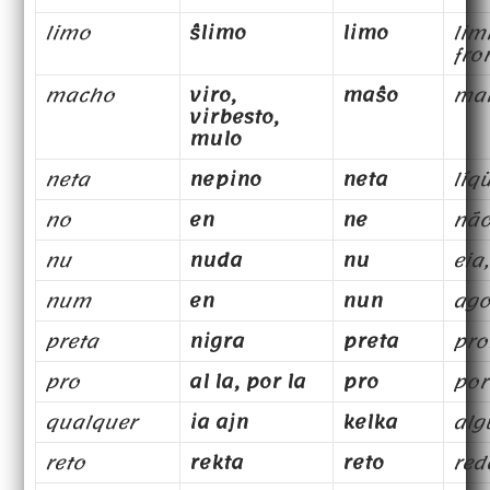
limo
ŝlimo
limo
limi
fro
macho
viro,
maŝo
ma
virbesto,
mulo
neta
nepino
neta
líq
no
en
ne
nã
nu
nuda
nu
eia
num
en
nun
ago
preta
nigra
preta
pro
pro
al la, por la
pro
por
qualquer
ia ajn
kelka
al
reto
rekta
reto
red