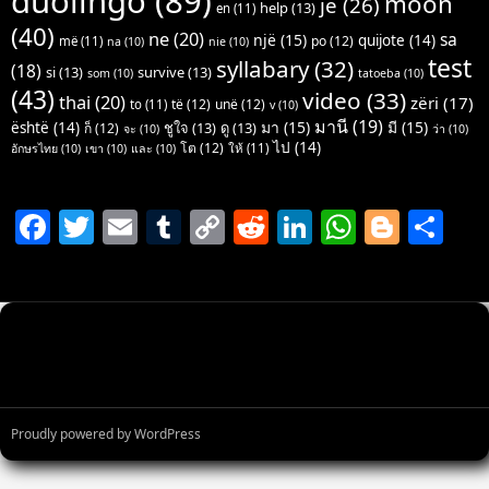
duolingo
(89)
moon
je
(26)
help
(13)
en
(11)
(40)
ne
(20)
sa
një
(15)
quijote
(14)
po
(12)
më
(11)
na
(10)
nie
(10)
test
syllabary
(32)
(18)
si
(13)
survive
(13)
som
(10)
tatoeba
(10)
(43)
video
(33)
thai
(20)
zëri
(17)
të
(12)
unë
(12)
to
(11)
v
(10)
มานี
(19)
มา
(15)
มี
(15)
është
(14)
ชูใจ
(13)
ดู
(13)
ก็
(12)
จะ
(10)
ว่า
(10)
ไป
(14)
โต
(12)
ให้
(11)
อักษรไทย
(10)
เขา
(10)
และ
(10)
F
T
E
T
C
R
Li
W
Bl
S
a
w
m
u
o
e
n
h
o
h
c
itt
ai
m
p
d
k
at
g
ar
e
er
l
bl
y
di
e
s
g
e
b
r
Li
t
dI
A
er
o
n
n
p
o
k
p
Proudly powered by WordPress
k