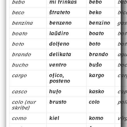
bebo
mi trinkas
bebo
beb
beco
ŝtrateto
beko
bic
benzina
benzeno
benzino
gas
boato
laŭdiro
boato
bot
boto
dolfeno
boto
bot
brando
delikata
brando
agu
bucho
ventro
buŝo
bo
cargo
ofico,
kargo
car
posteno
casco
hufo
kasko
cap
colo (nur
brusto
colo
pol
skribe)
como
kiel
komo
vír