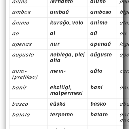
aluno
lernanto
aluno
pe
ambos
ambaŭ
amboso
big
ânimo
kuraĝo, volo
animo
al
ao
al
aŭ
ou
apenas
nur
apenaŭ
log
augusto
noblega, plej
aŭgusto
ago
alta
auto-
mem-
aŭto
car
(prefikso)
banir
ekziligi,
bani
ba
malpermesi
basco
eŭska
basko
ab
batata
terpomo
batato
bat
doc