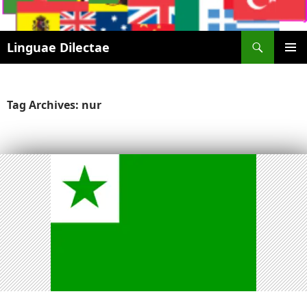
Search
Linguae Dilectae
SKIP
PRIMAR
TO
MENU
CONTENT
Tag Archives: nur