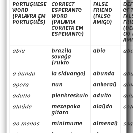
PORTUGUESE
CORRECT
FALSE
DEF
WORD
ESPERANTO
FRIEND
OF 
(PALAVRA EM
WORD
(FALSO
FAL
PORTUGUÊS)
(PALAVRA
AMIGO)
FRI
CORRETA EM
(DE
ESPERANTO)
DO 
AMI
abiu
brazila
abio
abe
sovaĝa
frukto
a bunda
la sidvangoj
abunda
ab
agora
nun
ankoraŭ
ain
adulto
plenkreskulo
adulto
adu
alaúde
mezepoka
alaŭdo
cot
gitaro
ao menos
minimume
almenaŭ
seq