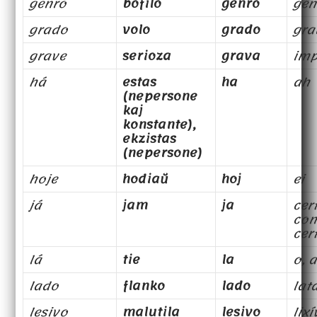
genro
bofilo
genro
gên
grado
volo
grado
gra
grave
serioza
grava
imp
há
estas
ha
ah
(nepersone
kaj
konstante),
ekzistas
(nepersone)
hoje
hodiaŭ
hoj
ei
já
jam
ja
cer
co
cer
lá
tie
la
o, a
lado
flanko
lado
lat
lesivo
malutila
lesivo
lixí