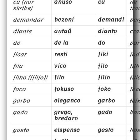
cu (nur
anuso
ĉu
ne
skribe)
tra
demandar
bezoni
demandi
per
diante
antaŭ
dianto
cra
do
de la
do
por
ficar
resti
fiki
fod
fila
vico
filo
fil
filho ([filjo])
filo
filio
fili
foco
fokuso
foko
foc
garbo
eleganco
garbo
fei
gado
grego,
gado
bac
bredaro
gasto
elspenso
gasto
hós