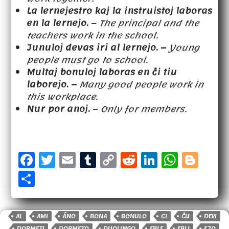
La lernejestro kaj la instruistoj laboras
en la lernejo.
–
The principal and the
teachers work in the school.
Junuloj devas iri al lernejo. –
Young
people must go to school.
Multaj bonuloj laboras en
ĉ
i tiu
laborejo. –
Many good people work in
this workplace.
Nur por anoj.
–
Only for members.
F
T
E
T
C
R
Li
W
B
a
w
m
u
o
e
n
h
l
S
c
it
a
m
p
d
k
a
o
h
e
t
il
b
y
d
e
t
g
a
b
e
lr
Li
it
d
s
g
AL
AMI
ÁNO
BONA
BONULO
CI
ĈU
DEVI
r
DORMETI
DORMETO
DUOLINGO
EBLE
EBLI
EJO