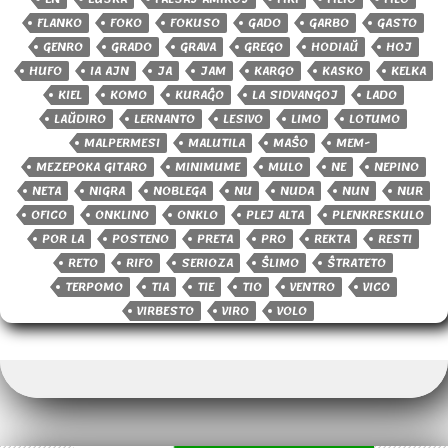
FLANKO
FOKO
FOKUSO
GADO
GARBO
GASTO
GENRO
GRADO
GRAVA
GREGO
HODIAŬ
HOJ
HUFO
IA AJN
JA
JAM
KARGO
KASKO
KELKA
KIEL
KOMO
KURAĜO
LA SIDVANGOJ
LADO
LAŬDIRO
LERNANTO
LESIVO
LIMO
LOTUMO
MALPERMESI
MALUTILA
MAŜO
MEM-
MEZEPOKA GITARO
MINIMUME
MULO
NE
NEPINO
NETA
NIGRA
NOBLEGA
NU
NUDA
NUN
NUR
OFICO
ONKLINO
ONKLO
PLEJ ALTA
PLENKRESKULO
POR LA
POSTENO
PRETA
PRO
REKTA
RESTI
RETO
RIFO
SERIOZA
ŜLIMO
ŜTRATETO
TERPOMO
TIA
TIE
TIO
VENTRO
VICO
VIRBESTO
VIRO
VOLO