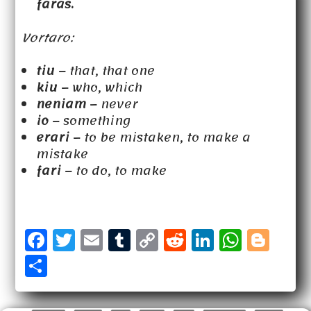
faras.
Vortaro:
tiu
– that, that one
kiu
– who, which
neniam
– never
io
– something
erari
– to be mistaken, to make a
mistake
fari
– to do, to make
F
T
E
T
C
R
Li
W
B
a
w
m
u
o
e
n
h
l
S
c
it
a
m
p
d
k
a
o
h
e
t
il
b
y
d
e
t
g
a