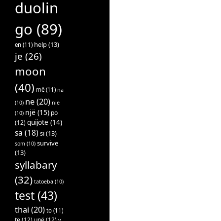
duolin
go
(89)
help
(13)
en
(11)
je
(26)
moon
(40)
më
(11)
na
ne
(20)
(10)
nie
një
(15)
po
(10)
quijote
(14)
(12)
sa
(18)
si
(13)
survive
som
(10)
(13)
syllabary
(32)
tatoeba
(10)
test
(43)
thai
(20)
to
(11)
të
(12)
unë
(12)
v