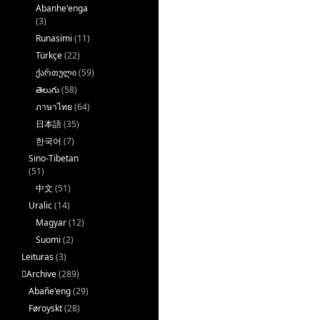
Abanhe'enga
(3)
Runasimi
(11)
Türkçe
(22)
ქართული
(59)
తెలుగు
(58)
ภาษาไทย
(64)
日本語
(35)
한국어
(7)
Sino-Tibetan
(51)
中文
(51)
Uralic
(14)
Magyar
(12)
Suomi
(2)
Leituras
(3)
􏿽Archive
(289)
Abañe'eng
(29)
Føroyskt
(28)