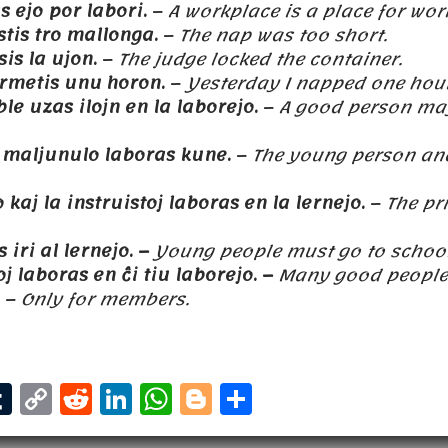
s ejo por labori.
–
A workplace is a place for wor
tis tro mallonga.
–
The nap was too short.
sis la ujon.
–
The judge locked the container.
rmetis unu horon.
–
Yesterday I napped one hou
e uzas ilojn en la laborejo.
–
A good person may
j maljunulo laboras kune.
–
The young person and
 kaj la instruistoj laboras en la lernejo.
–
The pr
 iri al lernejo. –
Young people must go to school
oj laboras en
ĉ
i tiu laborejo. –
Many good people 
–
Only for members.
T
C
R
Li
W
B
S
m
u
o
e
n
h
l
h