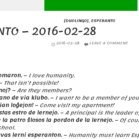
[DUOLINGO]
,
ESPERANTO
NTO – 2016-02-28
2016-02-28
LEAVE A COMMENT
omaron.
–
I love humanity.
–
That isn’t possible!
noj?
–
Are they members?
 ano de via klubo.
–
I want to be a member of you
ian loĝejon!
–
Come visit my apartment!
stas estro de lernejo.
–
A principal is the leader o
a patro ŝlosos la pordon de la lernejo.
–
Of cour
chool.
vas lerni esperanton.
–
Humanity must learn Es