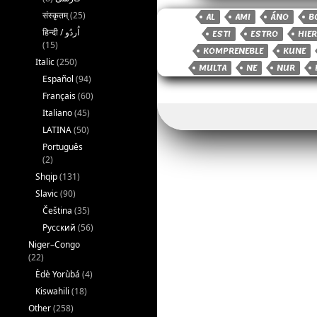
c
it
a
संस्कृतम्
(25)
AL
AMI
ÁNO
B
e
t
il
ESTI
ESTRO
HIE
b
e
(15)
KOMPRENEBLE
KUNE
Italic
(250)
o
r
MULTA
NE
NUR
Español
(94)
o
Français
(60)
k
Italiano
(45)
LATINA
(50)
Português
(2)
Shqip
(131)
Slavic
(90)
Čeština
(35)
Русский
(56)
Niger–Congo
(22)
Èdè Yorùbá
(4)
Kiswahili
(18)
Other
(258)