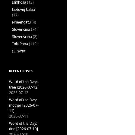
IsiXhosa
(13)
Lietuvių kalba
(17)
Nheengatu
(4)
Slovenčina
(74)
Slovenščina
(2)
Toki Pona
(119)
(3)
ייִדיש
RECENT POSTS
Word of the Day:
tree [2026-07-12]
2026-07-12
Word of the Day:
mother [2026-07-
11]
2026-07-11
Word of the Day:
dog [2026-07-10]
2026-07-10