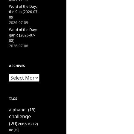
Word of the Day:
the Sun [2026-07-
09]
2026-07-09
Word of the Day:
garlic [2026-07-
08]
2026-07-08
ARCHIVES
Archives
TAGS
alphabet
(15)
challenge
(20)
curious
(12)
de
(10)