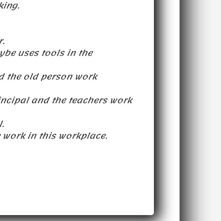
king.
r.
be uses tools in the
 the old person work
incipal and the teachers work
.
work in this workplace.