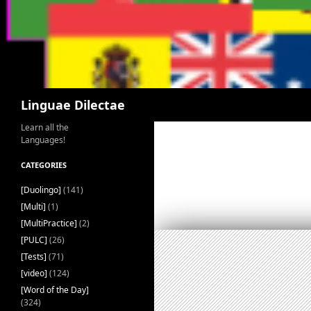
Search
Linguae Dilectae
Learn all the
Languages!
CATEGORIES
[Duolingo]
(141)
[Multi]
(1)
[MultiPractice]
(2)
[PULC]
(26)
[Tests]
(71)
[video]
(124)
[Word of the Day]
(324)