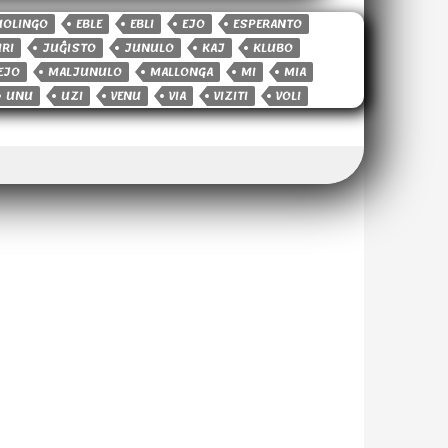
UOLINGO
EBLE
EBLI
EJO
ESPERANTO
IRI
JUĜISTO
JUNULO
KAJ
KLUBO
EJO
MALJUNULO
MALLONGA
MI
MIA
UNU
UZI
VENU
VIA
VIZITI
VOLI