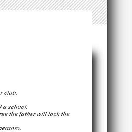
r club.
f a school.
se the father will lock the
peranto.