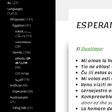
&c.
(27)
Languages
(1,412)
ESPERA
Afroasiatic
(147)
Egyptian
(41)
rnkmt.𓂋𓏺𓈖
𓆎𓅓𓏏𓊖
(13)
ⲧⲙⲛ̄ⲧⲣⲙ̄ⲛ̄ⲕⲏⲙⲉ
(28)
El
Duolingo
:
Semitic
(106)
akkadu.𒀝
Mi amas la h
𒅗𒁺𒌑
Tio ne eblas!
(59)
Ĉu ili estas a
(29)
עברית
Mi volas esti
(18)
Venu viziti m
Artificial
(68)
Lernejestro e
Esperanto
(68)
Kompreneble l
Austroasiatic
door of the s
(21)
La homaro de
Tiếng Việt
(21)