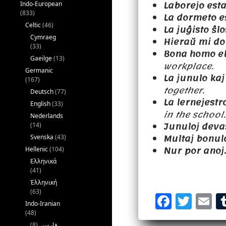
Laborejo esta
Indo-European
(833)
La dormeto es
Celtic
(46)
La juĝisto ŝlo
Cymraeg
Hieraŭ mi do
(33)
Bona homo ebl
Gaeilge
(13)
workplace.
Germanic
La junulo ka
(167)
together.
Deutsch
(77)
La lernejestro
English
(33)
in the school.
Nederlands
Junuloj devas
(14)
Multaj bonul
Svenska
(43)
Nur por anoj.
Hellenic
(104)
Ελληνικά
(41)
Ἑλληνική
F
T
E
(63)
Indo-Iranian
a
w
(48)
(8)
فارسی