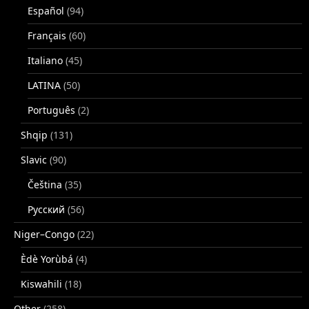
Español
(94)
Français
(60)
Italiano
(45)
LATINA
(50)
Português
(2)
Shqip
(131)
Slavic
(90)
Čeština
(35)
Русский
(56)
Niger–Congo
(22)
Èdè Yorùbá
(4)
Kiswahili
(18)
Other
(258)