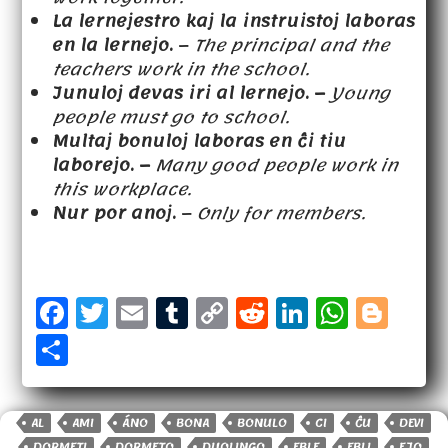
La lernejestro kaj la instruistoj laboras
en la lernejo.
–
The principal and the
teachers work in the school.
Junuloj devas iri al lernejo. –
Young
people must go to school.
Multaj bonuloj laboras en
ĉ
i tiu
laborejo. –
Many good people work in
this workplace.
Nur por anoj.
–
Only for members.
F
T
E
T
C
R
Li
W
B
a
w
m
u
o
e
n
h
l
S
c
it
a
m
p
d
k
a
o
h
e
t
il
b
y
d
e
t
g
a
b
e
lr
Li
it
d
s
g
AL
AMI
ÁNO
BONA
BONULO
CI
ĈU
DEVI
r
DORMETI
DORMETO
DUOLINGO
EBLE
EBLI
EJO