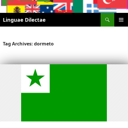
Search
Linguae Dilectae
SKIP
PRIMAR
TO
MENU
CONTENT
Tag Archives: dormeto