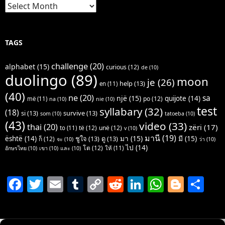
Archives
TAGS
challenge
(20)
alphabet
(15)
curious
(12)
de
(10)
duolingo
(89)
moon
je
(26)
help
(13)
en
(11)
(40)
ne
(20)
sa
një
(15)
quijote
(14)
po
(12)
më
(11)
na
(10)
nie
(10)
test
syllabary
(32)
(18)
si
(13)
survive
(13)
som
(10)
tatoeba
(10)
(43)
video
(33)
thai
(20)
zëri
(17)
të
(12)
unë
(12)
to
(11)
v
(10)
มานี
(19)
มา
(15)
มี
(15)
është
(14)
ชูใจ
(13)
ดู
(13)
ก็
(12)
จะ
(10)
ว่า
(10)
ไป
(14)
โต
(12)
ให้
(11)
อักษรไทย
(10)
เขา
(10)
และ
(10)
F
T
E
T
C
R
Li
W
Bl
S
a
w
m
u
o
e
n
h
o
h
c
itt
ai
m
p
d
k
at
g
ar