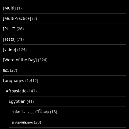
[Multi]
(1)
[MultiPractice]
(2)
[PULC]
(26)
[Tests]
(71)
[video]
(124)
[Word of the Day]
(324)
&c.
(27)
Languages
(1,412)
Afroasiatic
(147)
Egyptian
(41)
rnkmt.𓂋𓏺𓈖𓆎𓅓𓏏𓊖
(13)
ⲧⲙⲛ̄ⲧⲣⲙ̄ⲛ̄ⲕⲏⲙⲉ
(28)