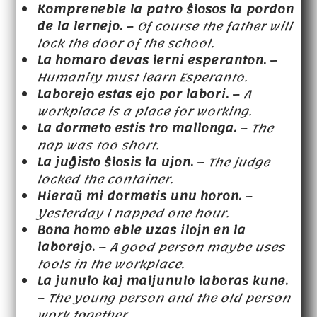
Kompreneble la patro ŝlosos la pordon
de la lernejo.
–
Of course the father will
lock the door of the school.
La homaro devas lerni esperanton.
–
Humanity must learn Esperanto.
Laborejo estas ejo por labori.
–
A
workplace is a place for working.
La dormeto estis tro mallonga.
–
The
nap was too short.
La juĝisto ŝlosis la ujon.
–
The judge
locked the container.
Hieraŭ mi dormetis unu horon.
–
Yesterday I napped one hour.
Bona homo eble uzas ilojn en la
laborejo.
–
A good person maybe uses
tools in the workplace.
La junulo kaj maljunulo laboras kune.
–
The young person and the old person
work together.