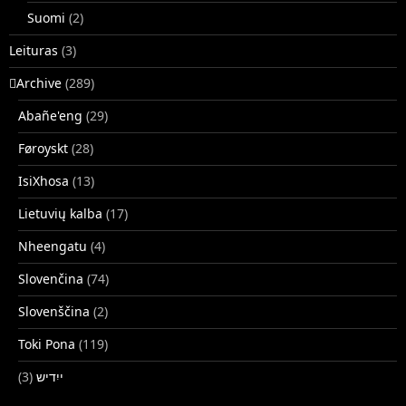
Suomi
(2)
Leituras
(3)
􏿽Archive
(289)
Abañe'eng
(29)
Føroyskt
(28)
IsiXhosa
(13)
Lietuvių kalba
(17)
Nheengatu
(4)
Slovenčina
(74)
Slovenščina
(2)
Toki Pona
(119)
(3)
ייִדיש