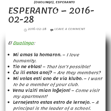
[DUOLINGO]
,
ESPERANTO
ESPERANTO – 2016-
02-28
2016-02-28
LEAVE A COMMENT
El
Duolingo
:
Mi amas la homaron.
–
I love
humanity.
Tio ne eblas!
–
That isn’t possible!
Ĉu ili estas anoj?
–
Are they members?
Mi volas esti ano de via klubo.
–
I want
to be a member of your club.
Venu viziti mian loĝejon!
–
Come visit
my apartment!
Lernejestro estas estro de lernejo.
–
A
principal is the leader of a school.