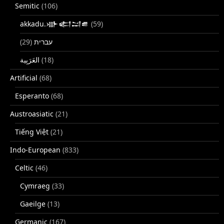
Semitic
(106)
akkadu.𒀝𒅗𒁺𒌑
(59)
(29)
עברית
(18)
Artificial
(68)
Esperanto
(68)
Austroasiatic
(21)
Tiếng Việt
(21)
Indo-European
(833)
Celtic
(46)
Cymraeg
(33)
Gaeilge
(13)
Germanic
(167)