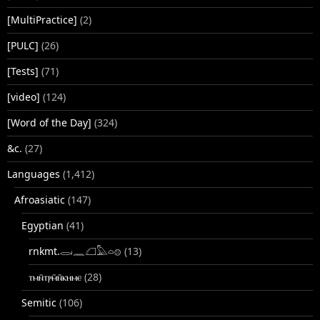
[MultiPractice]
(2)
[PULC]
(26)
[Tests]
(71)
[video]
(124)
[Word of the Day]
(324)
&c.
(27)
Languages
(1,412)
Afroasiatic
(147)
Egyptian
(41)
rnkmt.𓂋𓏺𓈖𓆎𓅓𓏏𓊖
(13)
ⲧⲙⲛ̄ⲧⲣⲙ̄ⲛ̄ⲕⲏⲙⲉ
(28)
Semitic
(106)