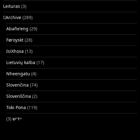
Leituras
(3)
􏿽Archive
(289)
Abañe'eng
(29)
Føroyskt
(28)
IsiXhosa
(13)
Lietuvių kalba
(17)
Nheengatu
(4)
Slovenčina
(74)
Slovenščina
(2)
Toki Pona
(119)
(3)
ייִדיש