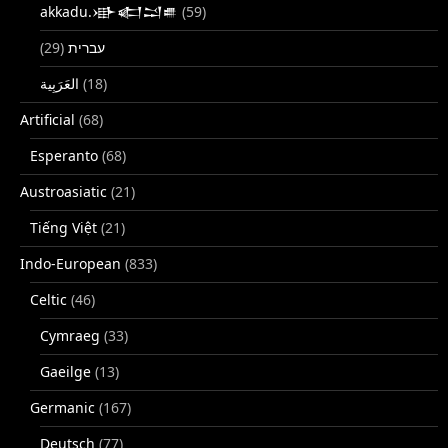
akkadu.𒀝𒅗𒁺𒌑
(59)
(29)
עברית
(18)
Artificial
(68)
Esperanto
(68)
Austroasiatic
(21)
Tiếng Việt
(21)
Indo-European
(833)
Celtic
(46)
Cymraeg
(33)
Gaeilge
(13)
Germanic
(167)
Deutsch
(77)