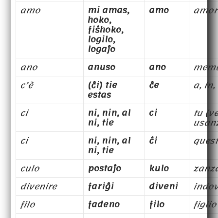
amo
mi amas,
amo
amor
hoko,
fiŝhoko,
logilo,
logaĵo
ano
anuso
ano
mem
c’è
(ĉi) tie
ĉe
a, in
estas
ci
ni, nin, al
ci
tu (v
ni, tie
usan
ci
ni, nin, al
ĉi
quest
ni, tie
culo
postaĵo
kulo
zanz
divenire
fariĝi
diveni
indov
filo
fadeno
filo
figlio