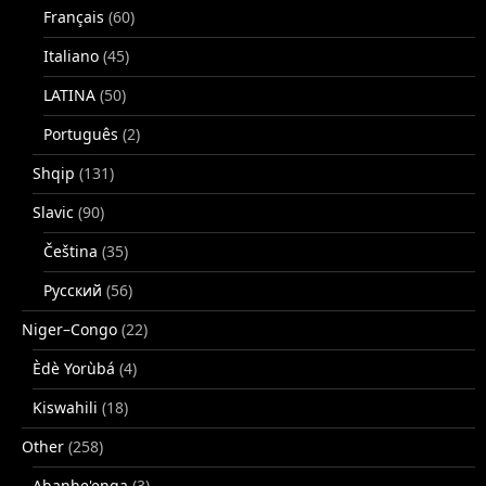
Français
(60)
Italiano
(45)
LATINA
(50)
Português
(2)
Shqip
(131)
Slavic
(90)
Čeština
(35)
Русский
(56)
Niger–Congo
(22)
Èdè Yorùbá
(4)
Kiswahili
(18)
Other
(258)
Abanhe'enga
(3)