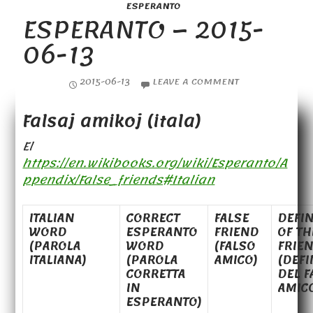
ESPERANTO
ESPERANTO – 2015-
06-13
2015-06-13
LEAVE A COMMENT
Falsaj amikoj (itala)
El
https://en.wikibooks.org/wiki/Esperanto/A
ppendix/False_friends#Italian
ITALIAN
CORRECT
FALSE
DEFIN
WORD
ESPERANTO
FRIEND
OF TH
(PAROLA
WORD
(FALSO
FRIE
ITALIANA)
(PAROLA
AMICO)
(DEFI
CORRETTA
DEL F
IN
AMIC
ESPERANTO)