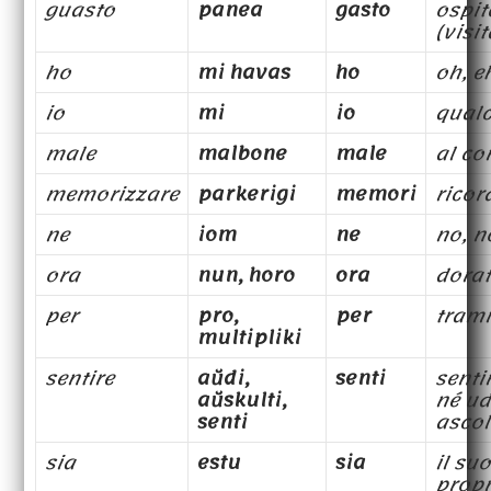
guasto
panea
gasto
ospit
(visi
ho
mi havas
ho
oh, e
io
mi
io
qual
male
malbone
male
al co
memorizzare
parkerigi
memori
ricor
ne
iom
ne
no, n
ora
nun, horo
ora
dora
per
pro,
per
trami
multipliki
sentire
aŭdi,
senti
senti
aŭskulti,
né ud
senti
ascol
sia
estu
sia
il su
propr