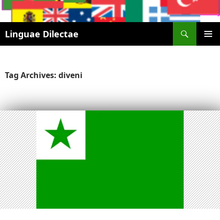
Search
Linguae Dilectae
SKIP
PRIMAR
TO
MENU
CONTENT
Tag Archives: diveni