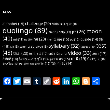
TAGS
challenge
(20)
alphabet
(15)
curious
(12)
de
(10)
duolingo
(89)
moon
je
(26)
help
(13)
en
(11)
(40)
ne
(20)
sa
një
(15)
quijote
(14)
po
(12)
më
(11)
na
(10)
nie
(10)
test
syllabary
(32)
(18)
si
(13)
survive
(13)
som
(10)
tatoeba
(10)
(43)
video
(33)
thai
(20)
zëri
(17)
të
(12)
unë
(12)
to
(11)
v
(10)
มานี
(19)
มา
(15)
มี
(15)
është
(14)
ชูใจ
(13)
ดู
(13)
ก็
(12)
จะ
(10)
ว่า
(10)
ไป
(14)
โต
(12)
ให้
(11)
อักษรไทย
(10)
เขา
(10)
และ
(10)
F
T
E
T
C
R
Li
W
Bl
S
a
w
m
u
o
e
n
h
o
h
c
itt
ai
m
p
d
k
at
g
ar
e
er
l
bl
y
di
e
s
g
e