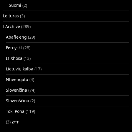
Suomi
(2)
Leituras
(3)
􏿽Archive
(289)
Abañe'eng
(29)
Føroyskt
(28)
IsiXhosa
(13)
Lietuvių kalba
(17)
Nheengatu
(4)
Slovenčina
(74)
Slovenščina
(2)
Toki Pona
(119)
(3)
ייִדיש