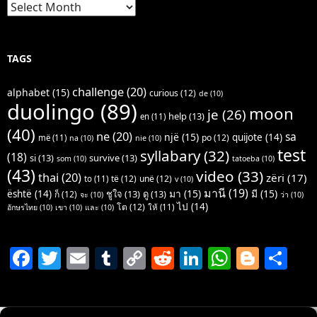
Archives
TAGS
challenge
(20)
alphabet
(15)
curious
(12)
de
(10)
duolingo
(89)
moon
je
(26)
help
(13)
en
(11)
(40)
ne
(20)
sa
një
(15)
quijote
(14)
po
(12)
më
(11)
na
(10)
nie
(10)
test
syllabary
(32)
(18)
si
(13)
survive
(13)
som
(10)
tatoeba
(10)
(43)
video
(33)
thai
(20)
zëri
(17)
të
(12)
unë
(12)
to
(11)
v
(10)
มานี
(19)
มา
(15)
มี
(15)
është
(14)
ชูใจ
(13)
ดู
(13)
ก็
(12)
จะ
(10)
ว่า
(10)
ไป
(14)
โต
(12)
ให้
(11)
อักษรไทย
(10)
เขา
(10)
และ
(10)
F
T
E
T
C
R
Li
W
Bl
S
a
w
m
u
o
e
n
h
o
h
c
itt
ai
m
p
d
k
at
g
ar