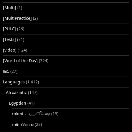
[Multi]
(1)
[MultiPractice]
(2)
[PULC]
(26)
[Tests]
(71)
[video]
(124)
[Word of the Day]
(324)
&c.
(27)
Languages
(1,412)
Afroasiatic
(147)
Egyptian
(41)
rnkmt.𓂋𓏺𓈖𓆎𓅓𓏏𓊖
(13)
ⲧⲙⲛ̄ⲧⲣⲙ̄ⲛ̄ⲕⲏⲙⲉ
(28)