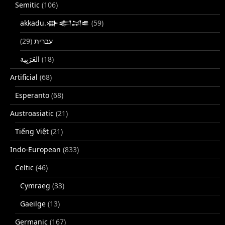
Semitic
(106)
akkadu.𒀝𒅗𒁺𒌑
(59)
(29)
עברית
(18)
Artificial
(68)
Esperanto
(68)
Austroasiatic
(21)
Tiếng Việt
(21)
Indo-European
(833)
Celtic
(46)
Cymraeg
(33)
Gaeilge
(13)
Germanic
(167)