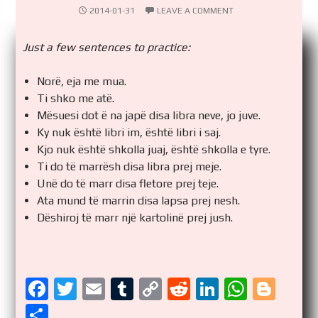
2014-01-31
LEAVE A COMMENT
Just a few sentences to practice:
Norë, eja me mua.
Ti shko me atë.
Mësuesi dot ë na japë disa libra neve, jo juve.
Ky nuk është libri im, është libri i saj.
Kjo nuk është shkolla juaj, është shkolla e tyre.
Ti do të marrësh disa libra prej meje.
Unë do të marr disa fletore prej teje.
Ata mund të marrin disa lapsa prej nesh.
Dëshiroj të marr një kartolinë prej jush.
F
T
E
T
C
R
Li
W
Bl
a
wi
m
u
o
e
n
h
o
S