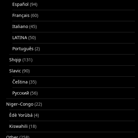
Español
(94)
Français
(60)
Italiano
(45)
LATINA
(50)
Português
(2)
Shqip
(131)
Slavic
(90)
Čeština
(35)
Русский
(56)
Niger–Congo
(22)
Èdè Yorùbá
(4)
Kiswahili
(18)
Other
(258)