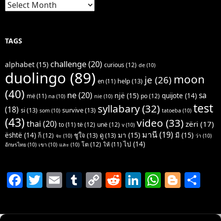
Archives
TAGS
challenge
(20)
alphabet
(15)
curious
(12)
de
(10)
duolingo
(89)
moon
je
(26)
help
(13)
en
(11)
(40)
ne
(20)
sa
një
(15)
quijote
(14)
po
(12)
më
(11)
na
(10)
nie
(10)
test
syllabary
(32)
(18)
si
(13)
survive
(13)
som
(10)
tatoeba
(10)
(43)
video
(33)
thai
(20)
zëri
(17)
të
(12)
unë
(12)
to
(11)
v
(10)
มานี
(19)
มา
(15)
มี
(15)
është
(14)
ชูใจ
(13)
ดู
(13)
ก็
(12)
จะ
(10)
ว่า
(10)
ไป
(14)
โต
(12)
ให้
(11)
อักษรไทย
(10)
เขา
(10)
และ
(10)
F
T
E
T
C
R
Li
W
Bl
S
a
w
m
u
o
e
n
h
o
h
c
itt
ai
m
p
d
k
at
g
ar