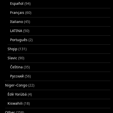
Español
(94)
Français
(60)
Italiano
(45)
LATINA
(50)
Português
(2)
Shqip
(131)
Slavic
(90)
Čeština
(35)
Русский
(56)
Niger–Congo
(22)
Èdè Yorùbá
(4)
Kiswahili
(18)
Other
(258)