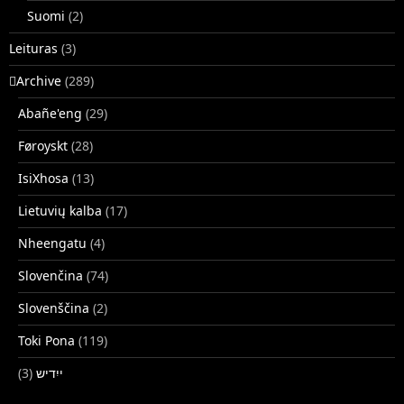
Suomi
(2)
Leituras
(3)
􏿽Archive
(289)
Abañe'eng
(29)
Føroyskt
(28)
IsiXhosa
(13)
Lietuvių kalba
(17)
Nheengatu
(4)
Slovenčina
(74)
Slovenščina
(2)
Toki Pona
(119)
(3)
ייִדיש