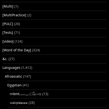
[Multi]
(1)
[MultiPractice]
(2)
[PULC]
(26)
[Tests]
(71)
[video]
(124)
[Word of the Day]
(324)
&c.
(27)
Languages
(1,412)
Afroasiatic
(147)
Egyptian
(41)
rnkmt.𓂋𓏺𓈖𓆎𓅓𓏏𓊖
(13)
ⲧⲙⲛ̄ⲧⲣⲙ̄ⲛ̄ⲕⲏⲙⲉ
(28)