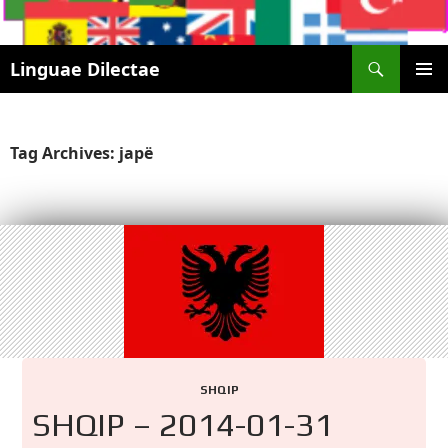
Search
Linguae Dilectae
SKIP
PRIMAR
TO
MENU
CONTENT
Tag Archives: japë
SHQIP
SHQIP – 2014-01-31