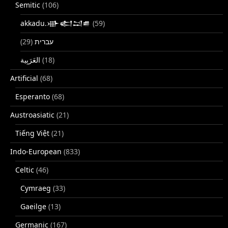
Semitic
(106)
akkadu.𒀝𒅗𒁺𒌑
(59)
(29)
עברית
(18)
Artificial
(68)
Esperanto
(68)
Austroasiatic
(21)
Tiếng Việt
(21)
Indo-European
(833)
Celtic
(46)
Cymraeg
(33)
Gaeilge
(13)
Germanic
(167)