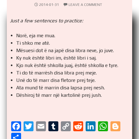
2014-01-31
LEAVE A COMMENT
Just a few sentences to practice:
Norë, eja me mua.
Ti shko me atë.
Mësuesi dot ë na japë disa libra neve, jo juve.
Ky nuk është libri im, është libri i saj.
Kjo nuk është shkolla juaj, është shkolla e tyre.
Ti do të marrësh disa libra prej meje.
Unë do të marr disa fletore prej teje.
Ata mund të marrin disa lapsa prej nesh.
Dëshiroj të marr një kartolinë prej jush.
F
T
E
T
C
R
Li
W
Bl
a
wi
m
u
o
e
n
h
o
S